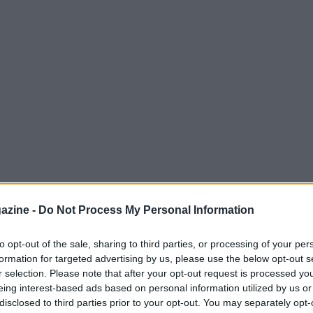
azine -
Do Not Process My Personal Information
to opt-out of the sale, sharing to third parties, or processing of your per
formation for targeted advertising by us, please use the below opt-out s
r selection. Please note that after your opt-out request is processed y
lunedì prossimo a Montilivi, con inizio alle
eing interest-based ads based on personal information utilized by us or
pali preoccupazioni per l’allenatore locale,
disclosed to third parties prior to your opt-out. You may separately opt-