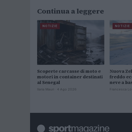
Continua a leggere
NOTIZIE
NOTIZIE
Scoperte carcasse di moto e
Nuova Zel
motori in container destinati
freddo ec
al Senegal
neve a ba
Ilaria Mauri · 4 Ago 2026
Francesca Lo