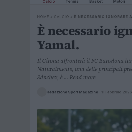
Calcio
Tennis
Basket
Motori
HOME
»
CALCIO
»
È NECESSARIO IGNORARE 
È necessario ig
Yamal.
Il Girona affronterà il FC Barcelona lu
Naturalmente, una delle principali preo
Sánchez, è ... Read more
Redazione Sport Magazine
·
11 Febbraio 2026