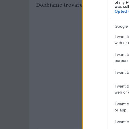
of my P
Dobbiamo trovare il modo di non dar
was col
Opted 
Google 
I want t
web or d
I want t
purpose
I want 
I want t
web or d
I want t
or app.
I want t