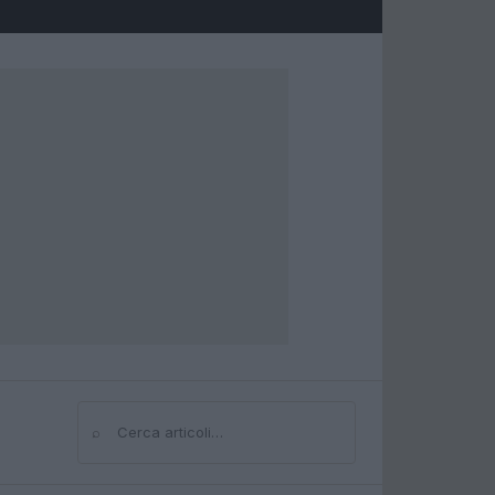
⌕
Cerca