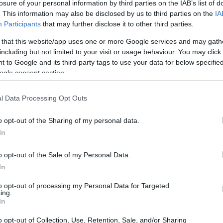
losure of your personal information by third parties on the IAB’s list of
amine Yamal. Il mister ha partecipato al
. This information may also be disclosed by us to third parties on the
IA
a SER, dove ha discusso di diversi
Participants
that may further disclose it to other third parties.
 le strategie difensive da adottare contro il
 that this website/app uses one or more Google services and may gath
oi allenatori stiamo cercando modi per
including but not limited to your visit or usage behaviour. You may click 
 to Google and its third-party tags to use your data for below specifi
ascia destra, grazie a Lamine Yamal, è una
ogle consent section.
passato avevo sottolineato l’enorme impatto
rrivo, possiamo parlare di un giocatore che
l Data Processing Opt Outs
ello globale,” ha dichiarato. Ha aggiunto che
o opt-out of the Sharing of my personal data.
lle sue abilità individuali, possiede anche
In
la. Molti dribblatori faticano a guardare
avanti, ma Lamine, se gli dai un attimo di
o opt-out of the Sale of my Personal Data.
In
rvire un passaggio. Può fare un assist con
 troppo, ti dribbla facilmente. Insomma,
to opt-out of processing my Personal Data for Targeted
ing.
a la differenza.” Infine, ha aggiunto: “Non
In
hiaro che la pressione è fondamentale.
o opt-out of Collection, Use, Retention, Sale, and/or Sharing