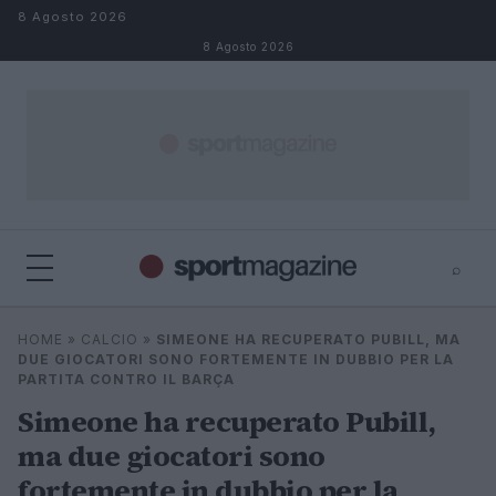
Salta al contenuto
8 Agosto 2026
8 Agosto 2026
⌕
⌕
×
HOME
»
CALCIO
»
SIMEONE HA RECUPERATO PUBILL, MA
Cerca
DUE GIOCATORI SONO FORTEMENTE IN DUBBIO PER LA
PARTITA CONTRO IL BARÇA
Simeone ha recuperato Pubill,
ma due giocatori sono
fortemente in dubbio per la