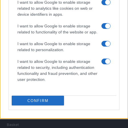
I want to allow Google to enable storage
related to analytics like cookies on web or
device identifiers in apps.
I want to allow Google to enable storage
related to functionality of the website or app.
I want to allow Google to enable storage
related to personalization.
Sportmagazine: notizie, approfondimenti e classifiche su
calcio, basket, tennis, ciclismo, motori, Formula 1,
MotoGP e Olimpiadi. Le ultime news dalle competizioni
I want to allow Google to enable storage
nazionali e internazionali, gli highlight delle partite, le
related to security, including authentication
interviste ai protagonisti e i risultati in tempo reale di tutte
functionality and fraud prevention, and other
le discipline che fanno emozionare gli appassionati di
user protection.
sport.
CONFIRM
SEZIONI
Calcio
Tennis
Basket