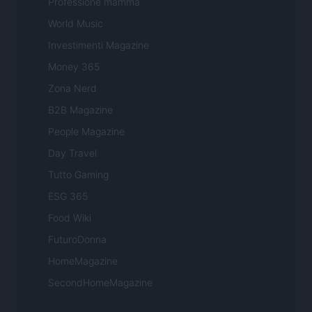
Professione mamma
World Music
Investimenti Magazine
Money 365
Zona Nerd
B2B Magazine
People Magazine
Day Travel
Tutto Gaming
ESG 365
Food Wiki
FuturoDonna
HomeMagazine
SecondHomeMagazine