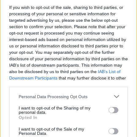
If you wish to opt-out of the sale, sharing to third parties, or
processing of your personal or sensitive information for
targeted advertising by us, please use the below opt-out
section to confirm your selection. Please note that after your
Scoperte carcasse di moto e motori in container
opt-out request is processed you may continue seeing
destinati al Senegal
interest-based ads based on personal information utilized by
Ilaria Mauri · 4 Ago 2026
us or personal information disclosed to third parties prior to
your opt-out. You may separately opt-out of the further
NOTIZIE
disclosure of your personal information by third parties on the
IAB’s list of downstream participants. This information may
also be disclosed by us to third parties on the
IAB’s List of
Downstream Participants
that may further disclose it to other
third parties.
Please note that this website/app uses one or more Google
Personal Data Processing Opt Outs
services and may gather and store information including but
not limited to your visit or usage behaviour. You may click to
I want to opt-out of the Sharing of my
personal data.
grant or deny consent to Google and its third-party tags to
Opted In
use your data for below specified purposes in below Google
consent section.
I want to opt-out of the Sale of my
Personal Data.