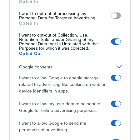
Opted In
Nuova Zelanda: ondata di freddo eccezionale porta
neve a bassa quota
I want to opt-out of processing my
Francesca Lombardi · 4 Ago 2026
Personal Data for Targeted Advertising.
Opted In
I want to opt-out of Collection, Use,
Retention, Sale, and/or Sharing of my
PIÙ LETTI
Personal Data that Is Unrelated with the
Purposes for which it was collected.
Opted Out
1
XPENG Partner del Teatro del Silenzio 2026: Veicoli
Elettrici e Musica in Sinfonia
Google consents
2
Rilancio degli impianti sciistici in Val Vigezzo, Val
I want to allow Google to enable storage
Formazza e Valle Antrona
related to advertising like cookies on web or
device identifiers in apps.
3
Scoperte carcasse di moto e motori in container
destinati al Senegal
I want to allow my user data to be sent to
4
Google for online advertising purposes.
Il Córdoba ha ottenuto il II Trofeo Puertas dopo aver
sconfitto il Rayo ai rigori.
I want to allow Google to send me
5
Nuova Zelanda: ondata di freddo eccezionale porta
personalized advertising.
neve a bassa quota