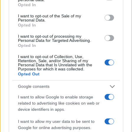
3
grant or deny consent to Google and its third-party tags to
Scoperte carcasse di moto e motori in container
Opted In
use your data for below specified purposes in below Google
destinati al Senegal
consent section.
I want to opt-out of the Sale of my
4
Il Córdoba ha ottenuto il II Trofeo Puertas dopo aver
Personal Data.
sconfitto il Rayo ai rigori.
Opted In
5
I want to opt-out of processing my
Nuova Zelanda: ondata di freddo eccezionale porta
Personal Data for Targeted Advertising.
neve a bassa quota
Opted In
I want to opt-out of Collection, Use,
Retention, Sale, and/or Sharing of my
Personal Data that Is Unrelated with the
Purposes for which it was collected.
Opted Out
Google consents
I want to allow Google to enable storage
Sportmagazine: notizie, approfondimenti e classifiche su
related to advertising like cookies on web or
calcio, basket, tennis, ciclismo, motori, Formula 1,
device identifiers in apps.
MotoGP e Olimpiadi. Le ultime news dalle competizioni
nazionali e internazionali, gli highlight delle partite, le
I want to allow my user data to be sent to
interviste ai protagonisti e i risultati in tempo reale di tutte
Google for online advertising purposes.
le discipline che fanno emozionare gli appassionati di