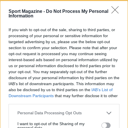
Sport Magazine -
Do Not Process My Personal
Information
If you wish to opt-out of the sale, sharing to third parties, or
processing of your personal or sensitive information for
targeted advertising by us, please use the below opt-out
section to confirm your selection. Please note that after your
Nuova Zelanda: ondata di freddo eccezionale porta
opt-out request is processed you may continue seeing
neve a bassa quota
interest-based ads based on personal information utilized by
Francesca Lombardi · 4 Ago 2026
us or personal information disclosed to third parties prior to
your opt-out. You may separately opt-out of the further
disclosure of your personal information by third parties on the
IAB’s list of downstream participants. This information may
PIÙ LETTI
also be disclosed by us to third parties on the
IAB’s List of
Downstream Participants
that may further disclose it to other
1
XPENG Partner del Teatro del Silenzio 2026: Veicoli
third parties.
Elettrici e Musica in Sinfonia
Please note that this website/app uses one or more Google
2
Personal Data Processing Opt Outs
Rilancio degli impianti sciistici in Val Vigezzo, Val
services and may gather and store information including but
Formazza e Valle Antrona
not limited to your visit or usage behaviour. You may click to
I want to opt-out of the Sharing of my
personal data.