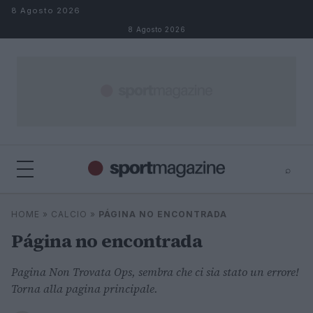
Salta al contenuto
8 Agosto 2026
8 Agosto 2026
⌕
⌕
×
HOME
»
CALCIO
»
PÁGINA NO ENCONTRADA
Cerca
Página no encontrada
Pagina Non Trovata Ops, sembra che ci sia stato un errore!
Torna alla pagina principale.