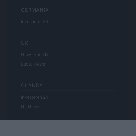
GERMANIA
Investieren24
UK
News Hub UK
Lgbtq News
OLANDA
Investeren 24
NL Newz