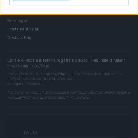
Cookie Policy
Privacy Policy
Note legali
Trattamento dati
Gestisci Utiq
Canale di Notizie.it, testata registrata presso il Tribunale di Milano
n.68 in data 01/03/2018
Copyright © 2026 · Sportmagazine — Edito in Italia da
AdHub Media
·
P.IVA 13542920965 · REA MI 2729933
All Rights Reserved
I contenuti sono curati dalla redazione con il supporto di strumenti digitali e
realizzati in collaborazione con autori indipendenti.
ITALIA