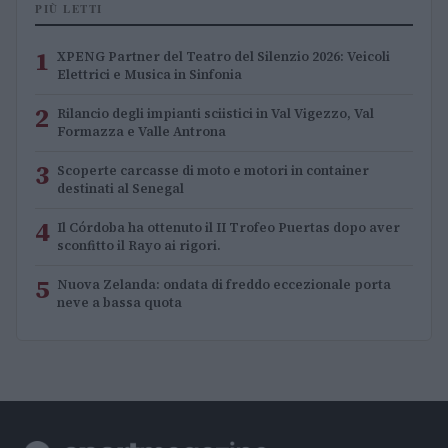
PIÙ LETTI
1
XPENG Partner del Teatro del Silenzio 2026: Veicoli
Elettrici e Musica in Sinfonia
2
Rilancio degli impianti sciistici in Val Vigezzo, Val
Formazza e Valle Antrona
3
Scoperte carcasse di moto e motori in container
destinati al Senegal
4
Il Córdoba ha ottenuto il II Trofeo Puertas dopo aver
sconfitto il Rayo ai rigori.
5
Nuova Zelanda: ondata di freddo eccezionale porta
neve a bassa quota