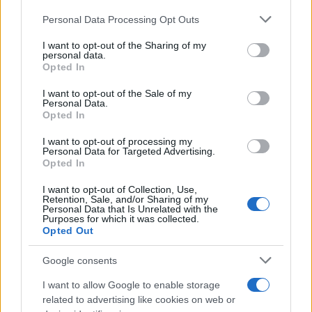
Please note that this website/app uses one or more Google
Personal Data Processing Opt Outs
services and may gather and store information including but
not limited to your visit or usage behaviour. You may click to
I want to opt-out of the Sharing of my
personal data.
grant or deny consent to Google and its third-party tags to
Opted In
use your data for below specified purposes in below Google
consent section.
I want to opt-out of the Sale of my
Personal Data.
Continua a leggere
Opted In
I want to opt-out of processing my
Personal Data for Targeted Advertising.
NOTIZIE
Opted In
I want to opt-out of Collection, Use,
Retention, Sale, and/or Sharing of my
Personal Data that Is Unrelated with the
Purposes for which it was collected.
Opted Out
Google consents
I want to allow Google to enable storage
related to advertising like cookies on web or