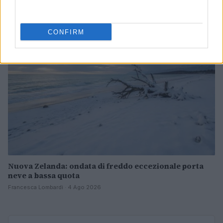
Ilaria Mauri · 4 Ago 2026
NOTIZIE
CONFIRM
Nuova Zelanda: ondata di freddo eccezionale porta
neve a bassa quota
Francesca Lombardi · 4 Ago 2026