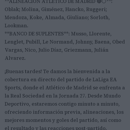
**ALINEACIÓN ATLÉTICO DE MADRID 🔴⚪**:
Oblak; Molina, Giménez, Hancko, Ruggeri;
Mendoza, Koke, Almada, Giuliano; Sorloth,
Lookman.
**BANCO DE SUPLENTES**: Musso, Llorente,
Lenglet, Pubill, Le Normand, Johnny, Baena, Obed
Vargas, Nico, Julio Díaz, Griezmann, Julián
Alvarez.
¡Buenas tardes! Te damos la bienvenida a la
cobertura en directo del partido de LaLiga EA
Sports, donde el Atlético de Madrid se enfrenta a
la Real Sociedad en la Jornada 27. Desde Mundo
Deportivo, estaremos contigo minuto a minuto,
ofreciendo información previa, alineaciones, los
mejores momentos y goles del partido, así como
el resultado y las reacciones post-partido.