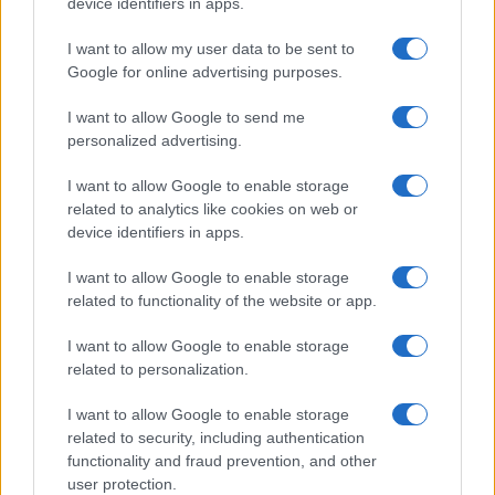
device identifiers in apps.
I want to allow my user data to be sent to
Governo italiano insiste su neutralità tecnologica per
Google for online advertising purposes.
auto elettriche e ibride
Francesca Lombardi · 7 Ago 2026
I want to allow Google to send me
personalized advertising.
NOTIZIE
I want to allow Google to enable storage
related to analytics like cookies on web or
device identifiers in apps.
I want to allow Google to enable storage
related to functionality of the website or app.
I want to allow Google to enable storage
related to personalization.
I want to allow Google to enable storage
related to security, including authentication
Scoperte carcasse di moto e motori in container
functionality and fraud prevention, and other
destinati al Senegal
user protection.