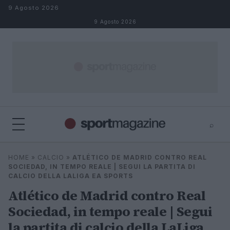
Salta al contenuto
9 Agosto 2026
9 Agosto 2026
⌕
⌕
×
HOME
»
CALCIO
»
ATLÉTICO DE MADRID CONTRO REAL
Cerca
SOCIEDAD, IN TEMPO REALE | SEGUI LA PARTITA DI
CALCIO DELLA LALIGA EA SPORTS
Atlético de Madrid contro Real
Sociedad, in tempo reale | Segui
la partita di calcio della LaLiga