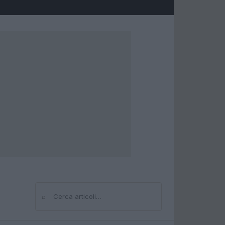
⌕
Cerca