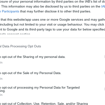
losure of your personal information by third parties on the IAB’s list of
’interim Igor Tudor lasciasse il club dopo
. This information may also be disclosed by us to third parties on the
IA
Participants
that may further disclose it to other third parties.
 Tudor sulla panchina è stato la sconfitta
am Forest, una squadra concorrente per la
 that this website/app uses one or more Google services and may gath
including but not limited to your visit or usage behaviour. You may click 
nelle cinque partite di Premier League è stato
 to Google and its third-party tags to use your data for below specifi
ol. Il tecnico croato ha anche guidato la
ogle consent section.
eague contro l’Atletico Madrid, terminati
l Data Processing Opt Outs
he ha portato all’eliminazione dagli ottavi. Il
o a Tudor a seguito della morte del padre,
o opt-out of the Sharing of my personal data.
a contro il Forest. Anche il preparatore dei
In
tore atletico Riccardo Ragnacci hanno
o opt-out of the Sale of my Personal Data.
messo un aggiornamento riguardo il nuovo
In
to opt-out of processing my Personal Data for Targeted
ing.
In
o opt-out of Collection, Use, Retention, Sale, and/or Sharing