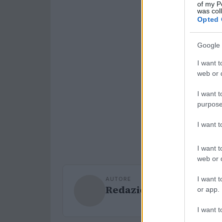
of my P
was col
Opted 
Google 
I want t
web or d
I want t
purpose
I want 
I want t
web or d
I want t
AUTORE
Redazione Sport Maga
or app.
I want t