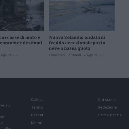
carcasse di moto e
Nuova Zelanda: ondata di
 container destinati
freddo eccezionale porta
l
neve a bassa quota
 4 Ago 2026
Francesca Lombardi · 4 Ago 2026
SEZIONI
MAGAZINE
Calcio
Chi siamo
che su
Tennis
Redazione
Basket
Ultime notizie
oni
le
Motori
i tutte