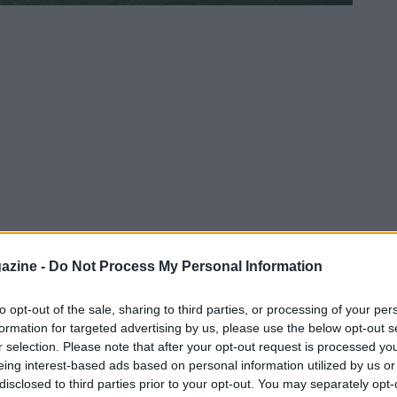
azine -
Do Not Process My Personal Information
to opt-out of the sale, sharing to third parties, or processing of your per
formation for targeted advertising by us, please use the below opt-out s
r selection. Please note that after your opt-out request is processed y
eing interest-based ads based on personal information utilized by us or
disclosed to third parties prior to your opt-out. You may separately opt-
el terzo allenatore della stagione, dopo che è