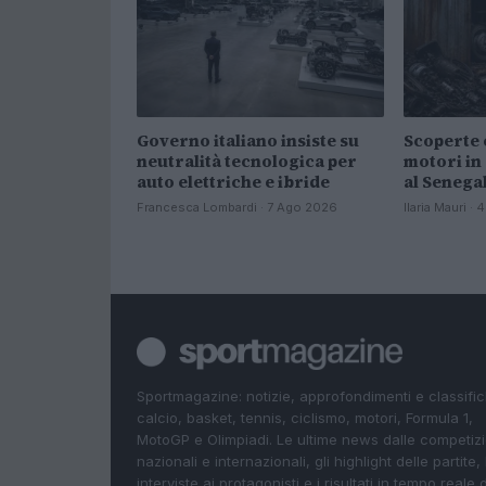
Governo italiano insiste su
Scoperte 
neutralità tecnologica per
motori in
auto elettriche e ibride
al Senega
Francesca Lombardi · 7 Ago 2026
Ilaria Mauri ·
Sportmagazine: notizie, approfondimenti e classifi
calcio, basket, tennis, ciclismo, motori, Formula 1,
MotoGP e Olimpiadi. Le ultime news dalle competizi
nazionali e internazionali, gli highlight delle partite, 
interviste ai protagonisti e i risultati in tempo reale d