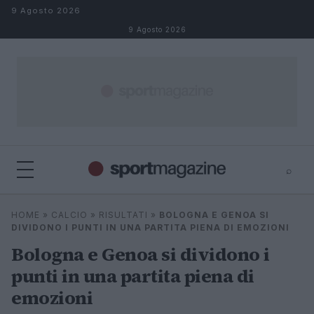
Salta al contenuto
9 Agosto 2026
9 Agosto 2026
⌕
⌕
×
HOME
»
CALCIO
»
RISULTATI
»
BOLOGNA E GENOA SI
Cerca
DIVIDONO I PUNTI IN UNA PARTITA PIENA DI EMOZIONI
Bologna e Genoa si dividono i
punti in una partita piena di
emozioni