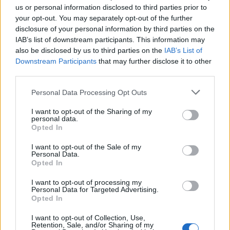
Serie A, l’Inter chiude a 87 punti: il distacco dal Napoli
RISULTATI
us or personal information disclosed to third parties prior to
è di 11 lunghezze
your opt-out. You may separately opt-out of the further
Francesca Lombardi · 5 Giu 2026
disclosure of your personal information by third parties on the
IAB’s list of downstream participants. This information may
RISULTATI
also be disclosed by us to third parties on the
IAB’s List of
Downstream Participants
that may further disclose it to other
third parties.
Please note that this website/app uses one or more Google
Personal Data Processing Opt Outs
services and may gather and store information including but
not limited to your visit or usage behaviour. You may click to
I want to opt-out of the Sharing of my
personal data.
grant or deny consent to Google and its third-party tags to
Opted In
use your data for below specified purposes in below Google
consent section.
I want to opt-out of the Sale of my
Personal Data.
Opted In
Jung decisivo con un fuoricampo da due punti:
Rangers 4 Athletics 3
I want to opt-out of processing my
Personal Data for Targeted Advertising.
Matteo Pellegrino · 26 Apr 2026
Opted In
RISULTATI
I want to opt-out of Collection, Use,
Retention, Sale, and/or Sharing of my