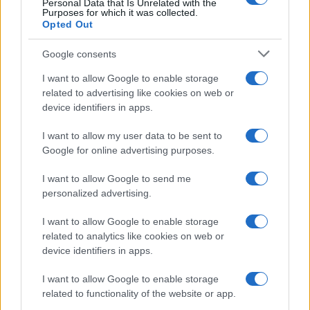
Personal Data that Is Unrelated with the
Purposes for which it was collected.
Opted Out
Google consents
I want to allow Google to enable storage
related to advertising like cookies on web or
device identifiers in apps.
I want to allow my user data to be sent to
Resoconto della week 4 della UFL 2026: Kings vincono
Google for online advertising purposes.
in overtime, Aviators sorprendono i Renegades
Beatrice Beretta · 18 Apr 2026
I want to allow Google to send me
personalized advertising.
I want to allow Google to enable storage
PIÙ LETTI
related to analytics like cookies on web or
device identifiers in apps.
1
Pisa trionfa contro la Sampdoria in una partita ricca di
eventi
I want to allow Google to enable storage
related to functionality of the website or app.
2
Atalanta supera la Roma in una partita emozionante