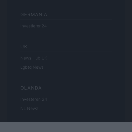
GERMANIA
Investieren24
UK
News Hub UK
Lgbtq News
OLANDA
Investeren 24
NL Newz