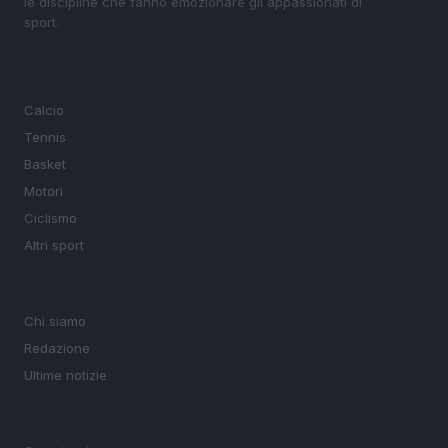
le discipline che fanno emozionare gli appassionati di
sport.
SEZIONI
Calcio
Tennis
Basket
Motori
Ciclismo
Altri sport
MAGAZINE
Chi siamo
Redazione
Ultime notizie
LEGALE