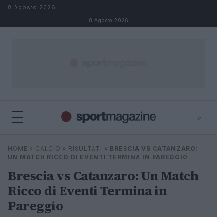
Salta al contenuto
8 Agosto 2026
8 Agosto 2026
⌕
⌕
×
HOME
»
CALCIO
»
RISULTATI
»
BRESCIA VS CATANZARO:
Cerca
UN MATCH RICCO DI EVENTI TERMINA IN PAREGGIO
Brescia vs Catanzaro: Un Match
Ricco di Eventi Termina in
Pareggio