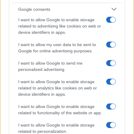
Google consents
I want to allow Google to enable storage
related to advertising like cookies on web or
device identifiers in apps.
Resoconto della week 4 della UFL 2026: Kings vincono
in overtime, Aviators sorprendono i Renegades
I want to allow my user data to be sent to
Beatrice Beretta · 18 Apr 2026
Google for online advertising purposes.
I want to allow Google to send me
personalized advertising.
PIÙ LETTI
I want to allow Google to enable storage
1
related to analytics like cookies on web or
Atalanta supera la Roma in una partita emozionante
device identifiers in apps.
2
Pisa trionfa contro la Sampdoria in una partita ricca di
I want to allow Google to enable storage
eventi
related to functionality of the website or app.
3
Roma trionfa nel derby contro la Lazio
I want to allow Google to enable storage
related to personalization.
West Ham United domina SC Freiburg con una vittoria