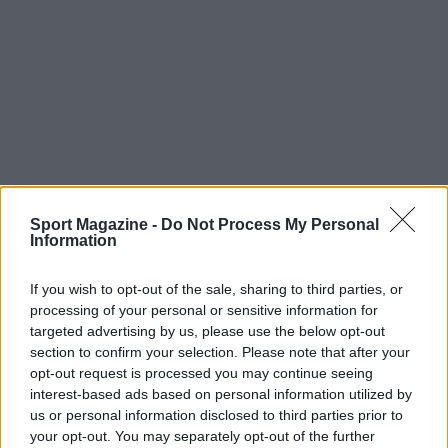
Sport Magazine -
Do Not Process My Personal
Information
If you wish to opt-out of the sale, sharing to third parties, or
Continua a leggere
processing of your personal or sensitive information for
targeted advertising by us, please use the below opt-out
section to confirm your selection. Please note that after your
Serie A, l’Inter chiude a 87 punti: il distacco dal Napoli
RISULTATI
opt-out request is processed you may continue seeing
è di 11 lunghezze
interest-based ads based on personal information utilized by
Francesca Lombardi · 5 Giu 2026
us or personal information disclosed to third parties prior to
your opt-out. You may separately opt-out of the further