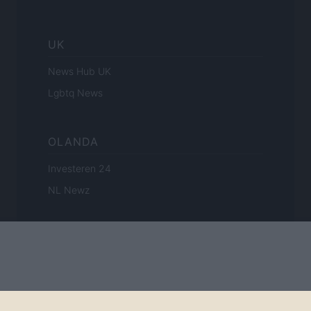
UK
News Hub UK
Lgbtq News
OLANDA
Investeren 24
NL Newz