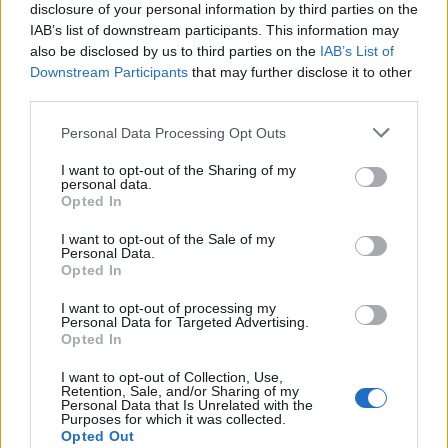
disclosure of your personal information by third parties on the
RISULTATI
IAB’s list of downstream participants. This information may
also be disclosed by us to third parties on the
IAB’s List of
Downstream Participants
that may further disclose it to other
third parties.
Please note that this website/app uses one or more Google
Personal Data Processing Opt Outs
services and may gather and store information including but
not limited to your visit or usage behaviour. You may click to
I want to opt-out of the Sharing of my
personal data.
grant or deny consent to Google and its third-party tags to
Opted In
use your data for below specified purposes in below Google
consent section.
I want to opt-out of the Sale of my
Jung decisivo con un fuoricampo da due punti:
Personal Data.
Rangers 4 Athletics 3
Opted In
Matteo Pellegrino · 26 Apr 2026
I want to opt-out of processing my
Personal Data for Targeted Advertising.
RISULTATI
Opted In
I want to opt-out of Collection, Use,
Retention, Sale, and/or Sharing of my
Personal Data that Is Unrelated with the
Purposes for which it was collected.
Opted Out