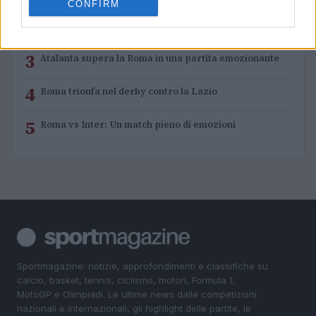
CONFIRM
2
Pisa trionfa contro la Sampdoria in una partita ricca di
eventi
3
Atalanta supera la Roma in una partita emozionante
4
Roma trionfa nel derby contro la Lazio
5
Roma vs Inter: Un match pieno di emozioni
Sportmagazine: notizie, approfondimenti e classifiche su
calcio, basket, tennis, ciclismo, motori, Formula 1,
MotoGP e Olimpiadi. Le ultime news dalle competizioni
nazionali e internazionali, gli highlight delle partite, le