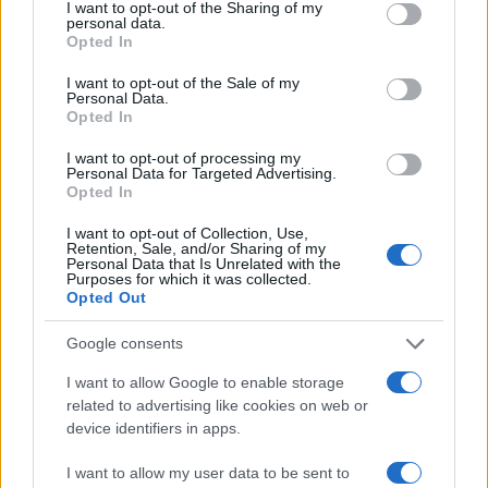
not limited to your visit or usage behaviour. You may click to
I want to opt-out of the Sharing of my
personal data.
grant or deny consent to Google and its third-party tags to
Opted In
Serie A, l’Inter chiude a 87 punti: il distacco dal Napoli
RISULTATI
use your data for below specified purposes in below Google
è di 11 lunghezze
consent section.
I want to opt-out of the Sale of my
Francesca Lombardi · 5 Giu 2026
Personal Data.
Opted In
RISULTATI
I want to opt-out of processing my
Personal Data for Targeted Advertising.
Opted In
I want to opt-out of Collection, Use,
Retention, Sale, and/or Sharing of my
Personal Data that Is Unrelated with the
Purposes for which it was collected.
Opted Out
Google consents
I want to allow Google to enable storage
Jung decisivo con un fuoricampo da due punti:
related to advertising like cookies on web or
Rangers 4 Athletics 3
device identifiers in apps.
Matteo Pellegrino · 26 Apr 2026
I want to allow my user data to be sent to