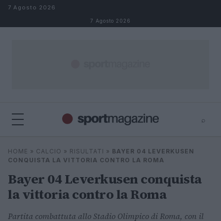
Salta al contenuto
7 Agosto 2026
7 Agosto 2026
⌕
⌕
×
HOME
»
CALCIO
»
RISULTATI
»
BAYER 04 LEVERKUSEN
Cerca
CONQUISTA LA VITTORIA CONTRO LA ROMA
Bayer 04 Leverkusen conquista
la vittoria contro la Roma
Partita combattuta allo Stadio Olimpico di Roma, con il