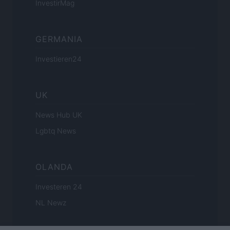
InvestirMag
GERMANIA
Investieren24
UK
News Hub UK
Lgbtq News
OLANDA
Investeren 24
NL Newz