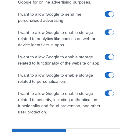
Google for online advertising purposes.
RISULTATI
I want to allow Google to send me
personalized advertising.
I want to allow Google to enable storage
related to analytics like cookies on web or
device identifiers in apps.
I want to allow Google to enable storage
related to functionality of the website or app.
Resoconto della week 4 della UFL 2026: Kings vincono
I want to allow Google to enable storage
in overtime, Aviators sorprendono i Renegades
related to personalization.
Beatrice Beretta · 18 Apr 2026
I want to allow Google to enable storage
related to security, including authentication
functionality and fraud prevention, and other
PIÙ LETTI
user protection.
1
Spezia vs Sampdoria: Un’Accesa Battaglia Finisce in
Pareggio