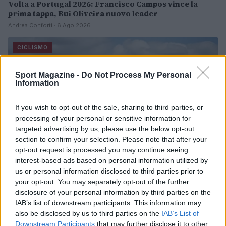
Volta a Portugal 2026: Francisco Campos vince la
prima tappa, Rui Oliveira nuovo leader
Andrea Conforti · 6 Ago 2026
CICLISMO
Sport Magazine -
Do Not Process My Personal
Information
If you wish to opt-out of the sale, sharing to third parties, or
processing of your personal or sensitive information for
targeted advertising by us, please use the below opt-out
section to confirm your selection. Please note that after your
opt-out request is processed you may continue seeing
interest-based ads based on personal information utilized by
us or personal information disclosed to third parties prior to
your opt-out. You may separately opt-out of the further
Scopri gli Occhiali da Ciclismo Ekoï: Tecnologia e Stile
disclosure of your personal information by third parties on the
per Ogni Ciclista
IAB’s list of downstream participants. This information may
Ilaria Mauri · 6 Ago 2026
also be disclosed by us to third parties on the
IAB’s List of
Downstream Participants
that may further disclose it to other