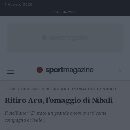
Salta al contenuto
7 Agosto 2026
7 Agosto 2026
⌕
⌕
×
HOME
»
CICLISMO
»
RITIRO ARU, L’OMAGGIO DI NIBALI
Cerca
Ritiro Aru, l’omaggio di Nibali
Il siciliano: "E' stato un grande onore averti come
compagno e rivale".