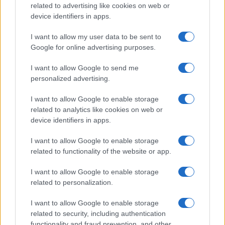
related to advertising like cookies on web or
device identifiers in apps.
I want to allow my user data to be sent to
Google for online advertising purposes.
Sportmagazine: notizie, approfondimenti e classifiche su
calcio, basket, tennis, ciclismo, motori, Formula 1,
I want to allow Google to send me
MotoGP e Olimpiadi. Le ultime news dalle competizioni
personalized advertising.
nazionali e internazionali, gli highlight delle partite, le
interviste ai protagonisti e i risultati in tempo reale di tutte
I want to allow Google to enable storage
le discipline che fanno emozionare gli appassionati di
related to analytics like cookies on web or
sport.
device identifiers in apps.
I want to allow Google to enable storage
SEZIONI
related to functionality of the website or app.
Calcio
Tennis
I want to allow Google to enable storage
related to personalization.
Basket
Motori
I want to allow Google to enable storage
Ciclismo
related to security, including authentication
functionality and fraud prevention, and other
Altri sport