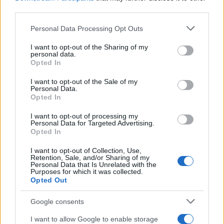
third parties.
PIÙ LETTI
Please note that this website/app uses one or more Google
Personal Data Processing Opt Outs
services and may gather and store information including but
1
not limited to your visit or usage behaviour. You may click to
I want to opt-out of the Sharing of my
Roberto Pella contro la Federciclismo: il
personal data.
commissariamento della Lega Ciclismo
grant or deny consent to Google and its third-party tags to
Opted In
Professionistica
use your data for below specified purposes in below Google
consent section.
I want to opt-out of the Sale of my
2
Tour de Pologne 2026: percorso, favoriti e orari della
Personal Data.
corsa polacca
Opted In
3
America’s Cup a Napoli: guida alle regate preliminari
I want to opt-out of processing my
e alle basi dei team
Personal Data for Targeted Advertising.
Opted In
4
AGU Cycling: l’abbigliamento perfetto per ogni ciclista,
I want to opt-out of Collection, Use,
dalla città alla mountain bike
Retention, Sale, and/or Sharing of my
Personal Data that Is Unrelated with the
5
Ciclovia dell’Adige: itinerario tra natura, cultura e
Purposes for which it was collected.
tradizioni enogastronomiche
Opted Out
Google consents
I want to allow Google to enable storage