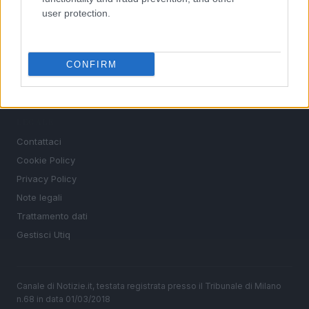
user protection.
MAGAZINE
Chi siamo
CONFIRM
Redazione
Ultime notizie
LEGALE
Contattaci
Cookie Policy
Privacy Policy
Note legali
Trattamento dati
Gestisci Utiq
Canale di Notizie.it, testata registrata presso il Tribunale di Milano
n.68 in data 01/03/2018