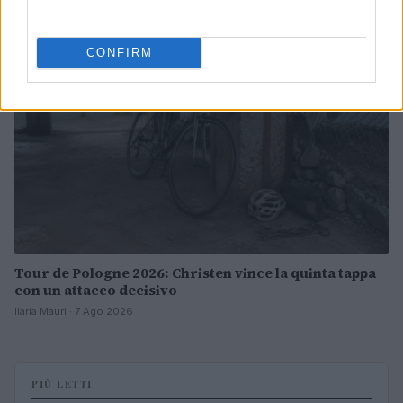
CICLISMO
CONFIRM
Tour de Pologne 2026: Christen vince la quinta tappa
con un attacco decisivo
Ilaria Mauri · 7 Ago 2026
PIÙ LETTI