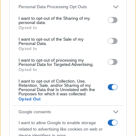
Please note that this website/app uses one or more Google
Personal Data Processing Opt Outs
services and may gather and store information including but
not limited to your visit or usage behaviour. You may click to
I want to opt-out of the Sharing of my
personal data.
grant or deny consent to Google and its third-party tags to
Opted In
use your data for below specified purposes in below Google
consent section.
I want to opt-out of the Sale of my
Continua a leggere
Personal Data.
Opted In
CICLISMO
I want to opt-out of processing my
Personal Data for Targeted Advertising.
Opted In
I want to opt-out of Collection, Use,
Retention, Sale, and/or Sharing of my
Personal Data that Is Unrelated with the
Purposes for which it was collected.
Opted Out
Google consents
I want to allow Google to enable storage
related to advertising like cookies on web or
device identifiers in apps.