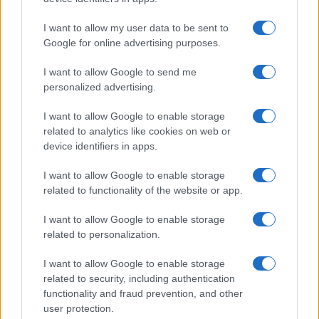
Volata nel ciclismo: treno, lanciata e ultimo sprint
senza errori
I want to allow my user data to be sent to
Google for online advertising purposes.
Ilaria Mauri · 8 Ago 2026
I want to allow Google to send me
CICLISMO
personalized advertising.
I want to allow Google to enable storage
related to analytics like cookies on web or
device identifiers in apps.
I want to allow Google to enable storage
related to functionality of the website or app.
I want to allow Google to enable storage
related to personalization.
I want to allow Google to enable storage
Scopri la collezione EKOÏ per pedalare al caldo anche
related to security, including authentication
d’inverno
functionality and fraud prevention, and other
Francesca Lombardi · 8 Ago 2026
user protection.