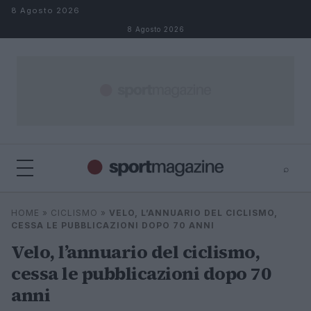
Salta al contenuto
8 Agosto 2026
8 Agosto 2026
⌕
⌕
×
HOME
»
CICLISMO
»
VELO, L’ANNUARIO DEL CICLISMO,
Cerca
CESSA LE PUBBLICAZIONI DOPO 70 ANNI
Velo, l’annuario del ciclismo,
cessa le pubblicazioni dopo 70
anni