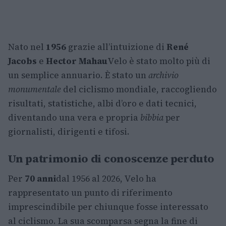
Nato nel
1956
grazie all’intuizione di
René
Jacobs
e
Hector Mahau
Velo è stato molto più di
un semplice annuario. È stato un
archivio
monumentale
del ciclismo mondiale, raccogliendo
risultati, statistiche, albi d’oro e dati tecnici,
diventando una vera e propria
bibbia
per
giornalisti, dirigenti e tifosi.
Un patrimonio di conoscenze perduto
Per
70 anni
dal 1956 al 2026, Velo ha
rappresentato un punto di riferimento
imprescindibile per chiunque fosse interessato
al ciclismo. La sua scomparsa segna la fine di