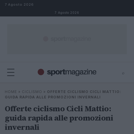
Salta al contenuto
7 Agosto 2026
7 Agosto 2026
⌕
⌕
×
HOME
»
CICLISMO
»
OFFERTE CICLISMO CICLI MATTIO:
Cerca
GUIDA RAPIDA ALLE PROMOZIONI INVERNALI
Offerte ciclismo Cicli Mattio:
guida rapida alle promozioni
invernali