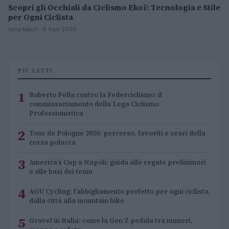
Scopri gli Occhiali da Ciclismo Ekoï: Tecnologia e Stile
per Ogni Ciclista
Ilaria Mauri · 6 Ago 2026
PIÙ LETTI
1
Roberto Pella contro la Federciclismo: il
commissariamento della Lega Ciclismo
Professionistica
2
Tour de Pologne 2026: percorso, favoriti e orari della
corsa polacca
3
America’s Cup a Napoli: guida alle regate preliminari
e alle basi dei team
4
AGU Cycling: l’abbigliamento perfetto per ogni ciclista,
dalla città alla mountain bike
5
Gravel in Italia: come la Gen Z pedala tra numeri,