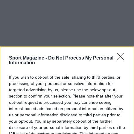
Sport Magazine -
Do Not Process My Personal
Information
If you wish to opt-out of the sale, sharing to third parties, or
processing of your personal or sensitive information for
targeted advertising by us, please use the below opt-out
section to confirm your selection. Please note that after your
Chi cerca di aggiornare la propria attrezzatura o
opt-out request is processed you may continue seeing
di investire in una bici migliore può trovare
interest-based ads based on personal information utilized by
us or personal information disclosed to third parties prior to
opportunità concrete senza rinunciare
your opt-out. You may separately opt-out of the further
all’assistenza tecnica e alla copertura ufficiale.
disclosure of your personal information by third parties on the
IAB’s list of downstream participants. This information may