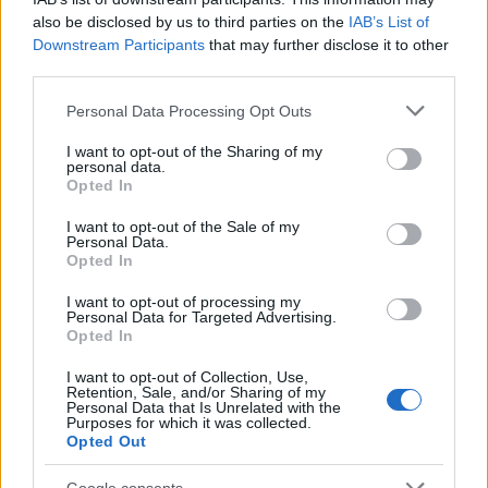
also be disclosed by us to third parties on the
IAB’s List of
Downstream Participants
that may further disclose it to other
AUTORE
third parties.
Ilaria Mauri
Please note that this website/app uses one or more Google
Personal Data Processing Opt Outs
Ilaria Mauri, bolognese, decise di seguire il
services and may gather and store information including but
giornalismo sportivo dopo una notte al
not limited to your visit or usage behaviour. You may click to
I want to opt-out of the Sharing of my
Dall'Ara durante una partita decisiva: oggi
personal data.
grant or deny consent to Google and its third-party tags to
coordina le pagine di competizioni e
Opted In
use your data for below specified purposes in below Google
commenti. In redazione predilige reportage
consent section.
I want to opt-out of the Sale of my
sul campo e conserva il biglietto di quella
Personal Data.
partita come prova della svolta.
Opted In
I want to opt-out of processing my
Personal Data for Targeted Advertising.
Opted In
I want to opt-out of Collection, Use,
Retention, Sale, and/or Sharing of my
Personal Data that Is Unrelated with the
Purposes for which it was collected.
Opted Out
Google consents