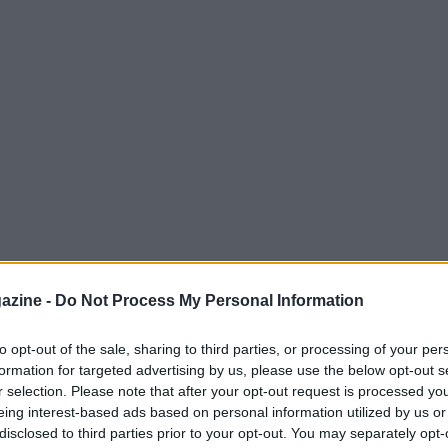
azine -
Do Not Process My Personal Information
to opt-out of the sale, sharing to third parties, or processing of your per
formation for targeted advertising by us, please use the below opt-out s
merosi tentativi di fuga e da una caduta
r selection. Please note that after your opt-out request is processed y
che ha ridotto il gruppo dei favoriti.
eing interest-based ads based on personal information utilized by us or
disclosed to third parties prior to your opt-out. You may separately opt-