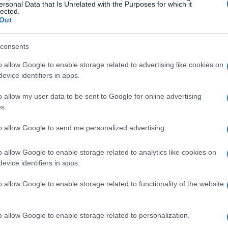
ersonal Data that Is Unrelated with the Purposes for which it
lected.
Out
consents
o allow Google to enable storage related to advertising like cookies on
evice identifiers in apps.
o allow my user data to be sent to Google for online advertising
s.
to allow Google to send me personalized advertising.
 e dinamiche
o allow Google to enable storage related to analytics like cookies on
tentativo di fuga composto da quattro
evice identifiers in apps.
inque minuti di vantaggio nei primi 80
o allow Google to enable storage related to functionality of the website
la situazione con le squadre dei velocisti che
termedio.
o allow Google to enable storage related to personalization.