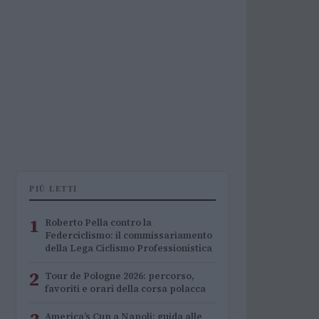
PIÙ LETTI
1
Roberto Pella contro la
Federciclismo: il commissariamento
della Lega Ciclismo Professionistica
2
Tour de Pologne 2026: percorso,
favoriti e orari della corsa polacca
America’s Cup a Napoli: guida alle