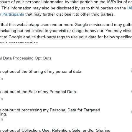
losure of your personal information by third parties on the IAB’s list of
evo
. This information may also be disclosed by us to third parties on the
IA
Participants
that may further disclose it to other third parties.
he del calendario nazionale e internazionale e
 that this website/app uses one or more Google services and may gath
quadra e per la sua carriera: il successo arriva
including but not limited to your visit or usage behaviour. You may click 
 to Google and its third-party tags to use your data for below specifi
nta un risultato importante nella stagione
ogle consent section.
l Data Processing Opt Outs
ne dei velocisti e la capacità delle squadre di
o opt-out of the Sharing of my personal data.
sive, con la volata conclusiva che ha premiato
In
i e del suo treno.
o opt-out of the Sale of my Personal Data.
In
to opt-out of processing my Personal Data for Targeted
ing.
In
o opt-out of Collection, Use, Retention, Sale, and/or Sharing