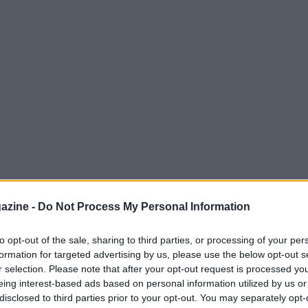
azine -
Do Not Process My Personal Information
to opt-out of the sale, sharing to third parties, or processing of your per
formation for targeted advertising by us, please use the below opt-out s
r selection. Please note that after your opt-out request is processed y
 ha prodotto una serie di verdetti significativi
eing interest-based ads based on personal information utilized by us or
disclosed to third parties prior to your opt-out. You may separately opt-
 Gery
Franziska Koch
e
Mireia Benito
tra le