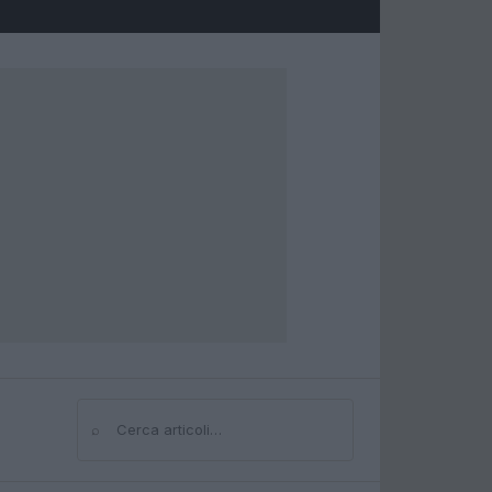
⌕
Cerca