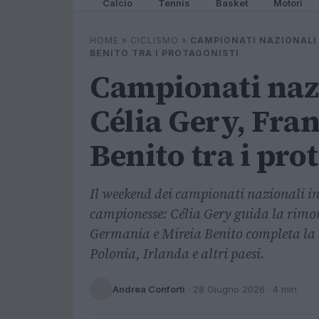
Calcio
Tennis
Basket
Motori
HOME
»
CICLISMO
»
CAMPIONATI NAZIONALI 
BENITO TRA I PROTAGONISTI
Campionati naz
Célia Gery, Fra
Benito tra i pro
Il weekend dei campionati nazionali i
campionesse: Célia Gery guida la rimont
Germania e Mireia Benito completa la 
Polonia, Irlanda e altri paesi.
Andrea Conforti
·
28 Giugno 2026
· 4 min