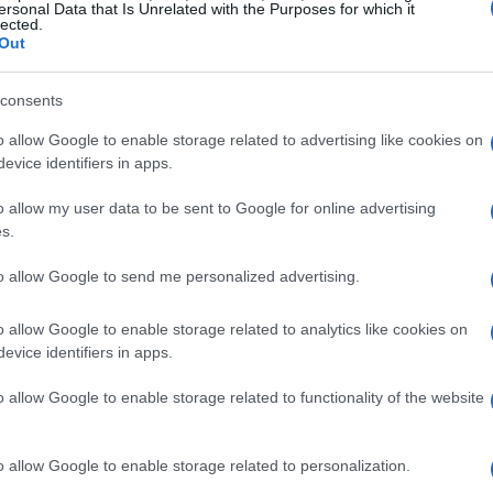
ersonal Data that Is Unrelated with the Purposes for which it
lected.
Out
consents
ti verificati nei diversi Paesi, evidenziando i
adre coinvolte e alcuni protagonisti di spicco
o allow Google to enable storage related to advertising like cookies on
evice identifiers in apps.
arie che hanno animato le volate decisive. Il
 e sui riscontri ufficiali relativi alle gare.
o allow my user data to be sent to Google for online advertising
s.
rancese: una vittoria in
to allow Google to send me personalized advertising.
n
o allow Google to enable storage related to analytics like cookies on
evice identifiers in apps.
l
team FDJ United-SUEZ
per il terzo anno
 ragazza, classe 2006, ha costruito la vittoria
o allow Google to enable storage related to functionality of the website
tri dal traguardo sulla
Côte de Bejui
l’ultimo
in
nel dipartimento dell’Isère. Dopo l’ultima
o allow Google to enable storage related to personalization.