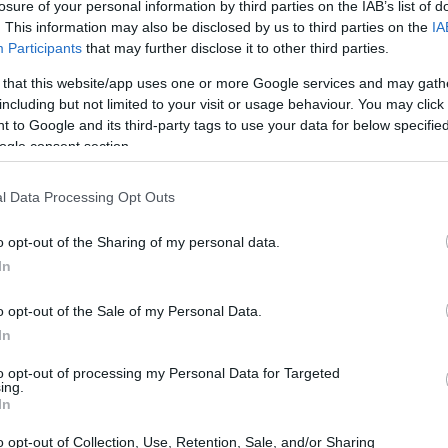
losure of your personal information by third parties on the IAB’s list of
lite si sono disputate in diverse nazioni
. This information may also be disclosed by us to third parties on the
IA
a sia giovani promesse sia atlete consolidate.
Participants
that may further disclose it to other third parties.
o confermato nomi già noti, in altri hanno
 that this website/app uses one or more Google services and may gath
including but not limited to your visit or usage behaviour. You may click 
 stagioni a venire.
 to Google and its third-party tags to use your data for below specifi
ogle consent section.
l Data Processing Opt Outs
o opt-out of the Sharing of my personal data.
In
o opt-out of the Sale of my Personal Data.
In
to opt-out of processing my Personal Data for Targeted
ing.
In
o opt-out of Collection, Use, Retention, Sale, and/or Sharing