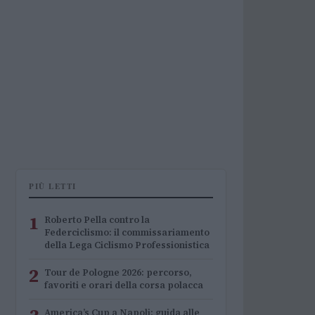
PIÙ LETTI
1
Roberto Pella contro la
Federciclismo: il commissariamento
della Lega Ciclismo Professionistica
2
Tour de Pologne 2026: percorso,
favoriti e orari della corsa polacca
America’s Cup a Napoli: guida alle