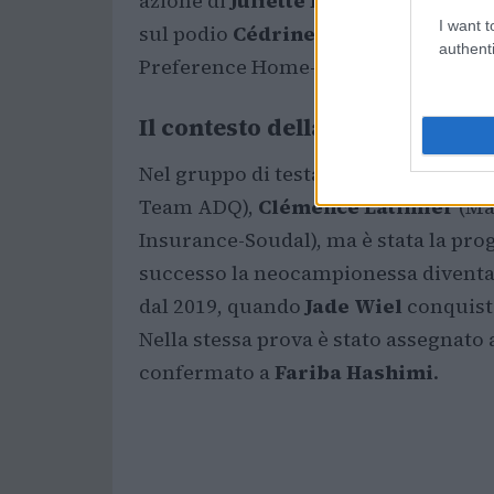
azione di
Juliette Berthet
Gery ha all
I want t
sul podio
Cédrine Kerbaol
(EF Educ
authenti
Preference Home-Auber93).
Il contesto della vittoria e il 
Nel gruppo di testa si erano mosse 
Team ADQ),
Clémence Latimier
(Ma 
Insurance-Soudal), ma è stata la pro
successo la neocampionessa diventa l
dal 2019, quando
Jade Wiel
conquistò 
Nella stessa prova è stato assegnato a
confermato a
Fariba Hashimi
.