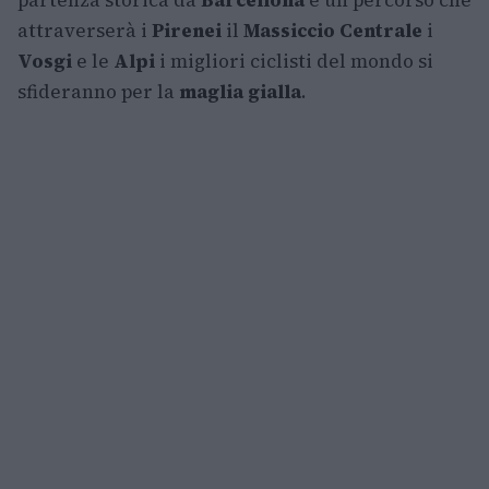
partenza storica da
Barcellona
e un percorso che
attraverserà i
Pirenei
il
Massiccio Centrale
i
Vosgi
e le
Alpi
i migliori ciclisti del mondo si
sfideranno per la
maglia gialla
.