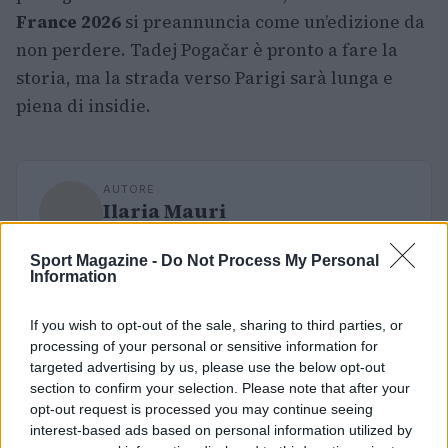
France 2026
si preannuncia come un’edizione da
non perdere. Tadej Pogačar è pronto a fare la
storia, ma la strada verso Parigi sarà lunga e
piena di insidie.
AUTORE
Ilaria Mauri
Ilaria Mauri, bolognese, decise di seguire il
Sport Magazine -
giornalismo sportivo dopo una notte al
Do Not Process My Personal
Information
Dall'Ara durante una partita decisiva: oggi
coordina le pagine di competizioni e
commenti. In redazione predilige reportage
If you wish to opt-out of the sale, sharing to third parties, or
sul campo e conserva il biglietto di quella
processing of your personal or sensitive information for
partita come prova della svolta.
targeted advertising by us, please use the below opt-out
section to confirm your selection. Please note that after your
opt-out request is processed you may continue seeing
interest-based ads based on personal information utilized by