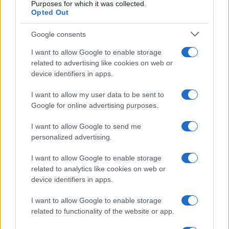
Purposes for which it was collected.
Opted Out
CICLISMO
Google consents
I want to allow Google to enable storage
related to advertising like cookies on web or
device identifiers in apps.
I want to allow my user data to be sent to
Google for online advertising purposes.
I want to allow Google to send me
personalized advertising.
I want to allow Google to enable storage
America’s Cup a Napoli: guida alle regate preliminari e
related to analytics like cookies on web or
alle basi dei team
device identifiers in apps.
Francesca Lombardi · 6 Ago 2026
I want to allow Google to enable storage
CICLISMO
related to functionality of the website or app.