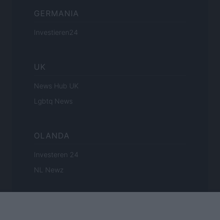
GERMANIA
Investieren24
UK
News Hub UK
Lgbtq News
OLANDA
Investeren 24
NL Newz