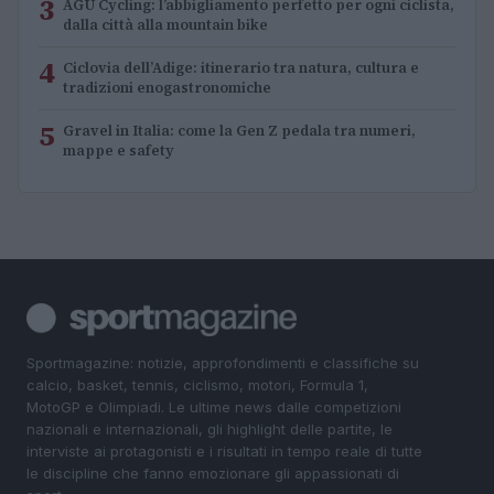
3
AGU Cycling: l’abbigliamento perfetto per ogni ciclista,
dalla città alla mountain bike
4
Ciclovia dell’Adige: itinerario tra natura, cultura e
tradizioni enogastronomiche
5
Gravel in Italia: come la Gen Z pedala tra numeri,
mappe e safety
Sportmagazine: notizie, approfondimenti e classifiche su
calcio, basket, tennis, ciclismo, motori, Formula 1,
MotoGP e Olimpiadi. Le ultime news dalle competizioni
nazionali e internazionali, gli highlight delle partite, le
interviste ai protagonisti e i risultati in tempo reale di tutte
le discipline che fanno emozionare gli appassionati di