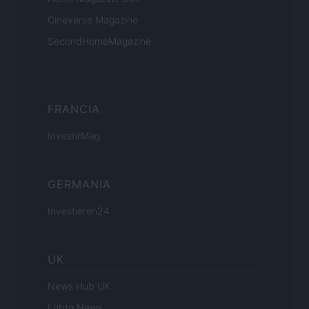
Cineverse Magazine
SecondHomeMagazine
FRANCIA
InvestirMag
GERMANIA
Investieren24
UK
News Hub UK
Lgbtq News