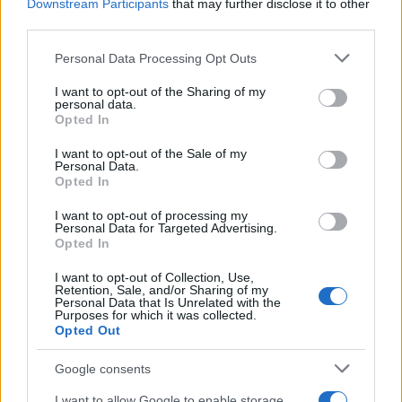
Ilaria Mauri · 5 Ago 2026
Downstream Participants
that may further disclose it to other
third parties.
Please note that this website/app uses one or more Google
Personal Data Processing Opt Outs
services and may gather and store information including but
PIÙ LETTI
not limited to your visit or usage behaviour. You may click to
I want to opt-out of the Sharing of my
personal data.
grant or deny consent to Google and its third-party tags to
1
Audi Nuvolari: prestazioni, design e prezzo della
Opted In
use your data for below specified purposes in below Google
nuova supercar ibrida
consent section.
I want to opt-out of the Sale of my
2
Personal Data.
Il film su Gilles Villeneuve arriva nelle sale: tutto
Opted In
quello che c’è da sapere
3
I want to opt-out of processing my
Fondi garantiti per i Gran Premi di Formula 1: 5,25
Personal Data for Targeted Advertising.
milioni per il 2026
Opted In
4
F1 2026: Sainz valuta il futuro con Williams dopo una
I want to opt-out of Collection, Use,
stagione deludente
Retention, Sale, and/or Sharing of my
Personal Data that Is Unrelated with the
Purposes for which it was collected.
5
Formula 1 2026: tutte le tappe del campionato
Opted Out
mondiale di velocità
Google consents
I want to allow Google to enable storage