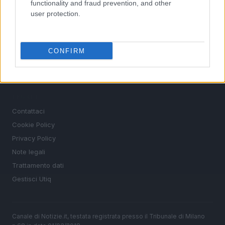
functionality and fraud prevention, and other
Altri sport
user protection.
MAGAZINE
Chi siamo
CONFIRM
Redazione
Ultime notizie
LEGALE
Contattaci
Cookie Policy
Privacy Policy
Note legali
Trattamento dati
Gestisci Utiq
Canale di Notizie.it, testata registrata presso il Tribunale di Milano