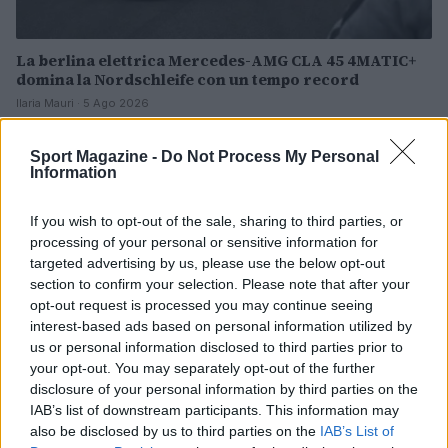
La berlina elettrica Mercedes-AMG CLA 45 4MATIC+
domina la Nordschleife con un tempo record
Ilaria Mauri · 5 Ago 2026
MOTORI
Sport Magazine -
Do Not Process My Personal
Information
If you wish to opt-out of the sale, sharing to third parties, or
processing of your personal or sensitive information for
targeted advertising by us, please use the below opt-out
section to confirm your selection. Please note that after your
opt-out request is processed you may continue seeing
interest-based ads based on personal information utilized by
us or personal information disclosed to third parties prior to
your opt-out. You may separately opt-out of the further
disclosure of your personal information by third parties on the
IAB’s list of downstream participants. This information may
Range extender, full hybrid o plug-in: guida tecnica
also be disclosed by us to third parties on the
IAB’s List of