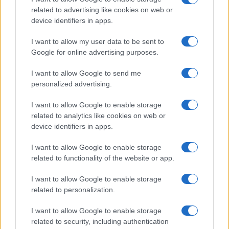
related to advertising like cookies on web or
device identifiers in apps.
I want to allow my user data to be sent to
Google for online advertising purposes.
Sportmagazine: notizie, approfondimenti e classifiche su
calcio, basket, tennis, ciclismo, motori, Formula 1,
I want to allow Google to send me
MotoGP e Olimpiadi. Le ultime news dalle competizioni
personalized advertising.
nazionali e internazionali, gli highlight delle partite, le
interviste ai protagonisti e i risultati in tempo reale di tutte
I want to allow Google to enable storage
le discipline che fanno emozionare gli appassionati di
related to analytics like cookies on web or
sport.
device identifiers in apps.
I want to allow Google to enable storage
SEZIONI
related to functionality of the website or app.
Calcio
I want to allow Google to enable storage
Tennis
related to personalization.
Basket
Motori
I want to allow Google to enable storage
related to security, including authentication
Ciclismo