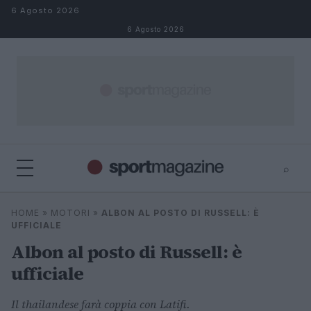
Salta al contenuto
6 Agosto 2026
6 Agosto 2026
⌕
⌕
×
HOME
»
MOTORI
»
ALBON AL POSTO DI RUSSELL: È
Cerca
UFFICIALE
Albon al posto di Russell: è
ufficiale
Il thailandese farà coppia con Latifi.