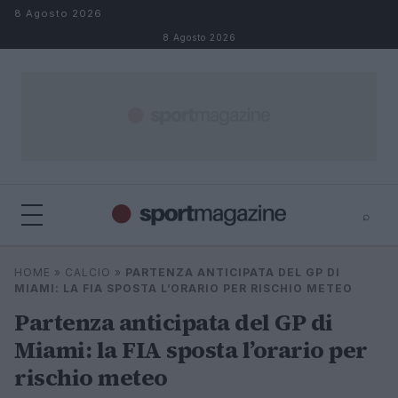
Salta al contenuto
8 Agosto 2026
8 Agosto 2026
⌕
⌕
×
HOME
»
CALCIO
»
PARTENZA ANTICIPATA DEL GP DI
Cerca
MIAMI: LA FIA SPOSTA L’ORARIO PER RISCHIO METEO
Partenza anticipata del GP di
Miami: la FIA sposta l’orario per
rischio meteo