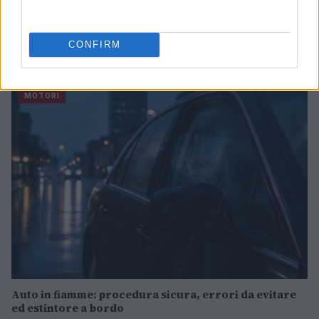
La svolta green di Suzuki: 240.000 auto elettrificate
CONFIRM
vendute in Italia
Francesca Lombardi · 8 Ago 2026
MOTORI
Auto in fiamme: procedura sicura, errori da evitare
ed estintore a bordo