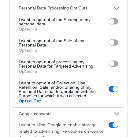
Dall'Ara durante una partita decisiva: oggi
Please note that this website/app uses one or more Google
Personal Data Processing Opt Outs
coordina le pagine di competizioni e
services and may gather and store information including but
commenti. In redazione predilige reportage
not limited to your visit or usage behaviour. You may click to
I want to opt-out of the Sharing of my
sul campo e conserva il biglietto di quella
personal data.
grant or deny consent to Google and its third-party tags to
Opted In
partita come prova della svolta.
use your data for below specified purposes in below Google
consent section.
I want to opt-out of the Sale of my
Personal Data.
Opted In
I want to opt-out of processing my
Personal Data for Targeted Advertising.
Opted In
I want to opt-out of Collection, Use,
Retention, Sale, and/or Sharing of my
Personal Data that Is Unrelated with the
Purposes for which it was collected.
Opted Out
Google consents
I want to allow Google to enable storage
related to advertising like cookies on web or