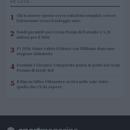
PIÙ LETTI
1
Chi si muove spesso cerca soluzioni semplici: cresce
l’attenzione verso il noleggio auto
2
Fondi garantiti per i Gran Premi di Formula 1: 5,25
milioni per il 2026
3
F1 2026: Sainz valuta il futuro con Williams dopo una
stagione deludente
4
Formula 1 Circuito: Comparato punta al podio nel Gran
Premio di Issyk-Kul
5
Il film su Gilles Villeneuve arriva nelle sale: tutto
quello che c’è da sapere