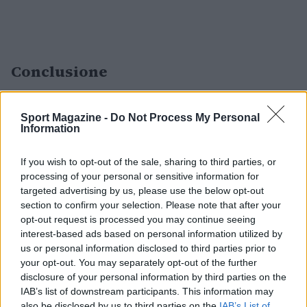
Conclusione
La prima giornata di match ha dato motivi di
Sport Magazine -
Do Not Process My Personal
ottimismo agli appassionati italiani: con quattro
Information
successi importanti, la compagine tricolore può
guardare al secondo turno con ambizione.
If you wish to opt-out of the sale, sharing to third parties, or
processing of your personal or sensitive information for
Monitorare la forma fisica, sfruttare i punti forti
targeted advertising by us, please use the below opt-out
e preparare strategie specifiche per gli avversari
section to confirm your selection. Please note that after your
saranno elementi determinanti nei prossimi
opt-out request is processed you may continue seeing
interest-based ads based on personal information utilized by
giorni del
Roland Garros
.
us or personal information disclosed to third parties prior to
your opt-out. You may separately opt-out of the further
disclosure of your personal information by third parties on the
IAB’s list of downstream participants. This information may
AUTORE
also be disclosed by us to third parties on the
IAB’s List of