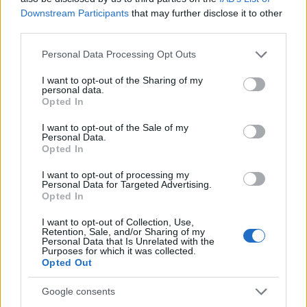
Andrea Conforti
Downstream Participants
that may further disclose it to other
Andrea Conforti, 46enne torinese dal look
third parties.
casual e naturale, è un analista tattico che
Please note that this website/app uses one or more Google
trasforma dati e clip in racconti social. Ricorda
Personal Data Processing Opt Outs
services and may gather and store information including but
quando annotò la rimonta al box stampa dello
not limited to your visit or usage behaviour. You may click to
I want to opt-out of the Sharing of my
Stadio Olimpico Grande Torino: da
personal data.
grant or deny consent to Google and its third-party tags to
quell'appunto nacque la sua linea editoriale,
Opted In
use your data for below specified purposes in below Google
che propugna spiegazioni visive per il tifoso
consent section.
critico. Dettaglio unico: una stagione
I want to opt-out of the Sale of my
Personal Data.
allenatore under15 al Chieri e ciclista urbano.
Opted In
I want to opt-out of processing my
Personal Data for Targeted Advertising.
Opted In
I want to opt-out of Collection, Use,
Retention, Sale, and/or Sharing of my
Personal Data that Is Unrelated with the
Purposes for which it was collected.
Opted Out
Google consents