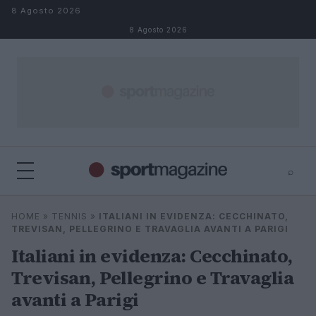
Salta al contenuto
8 Agosto 2026
8 Agosto 2026
⌕
⌕
×
HOME
»
TENNIS
»
ITALIANI IN EVIDENZA: CECCHINATO,
Cerca
TREVISAN, PELLEGRINO E TRAVAGLIA AVANTI A PARIGI
Italiani in evidenza: Cecchinato,
Trevisan, Pellegrino e Travaglia
avanti a Parigi