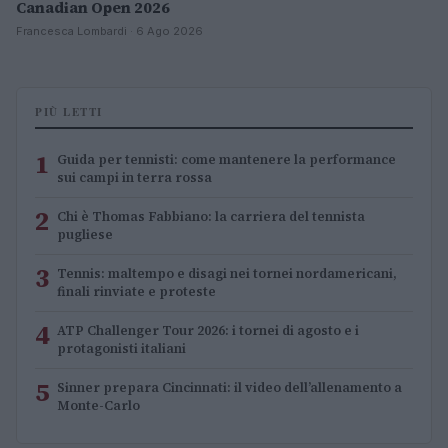
Canadian Open 2026
Francesca Lombardi · 6 Ago 2026
PIÙ LETTI
1
Guida per tennisti: come mantenere la performance
sui campi in terra rossa
2
Chi è Thomas Fabbiano: la carriera del tennista
pugliese
3
Tennis: maltempo e disagi nei tornei nordamericani,
finali rinviate e proteste
4
ATP Challenger Tour 2026: i tornei di agosto e i
protagonisti italiani
5
Sinner prepara Cincinnati: il video dell’allenamento a
Monte-Carlo