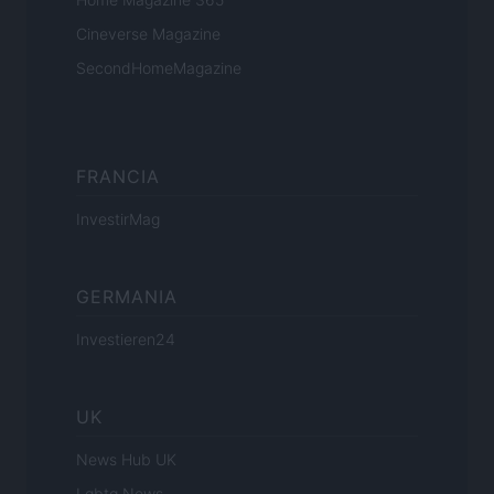
Cineverse Magazine
SecondHomeMagazine
FRANCIA
InvestirMag
GERMANIA
Investieren24
UK
News Hub UK
Lgbtq News