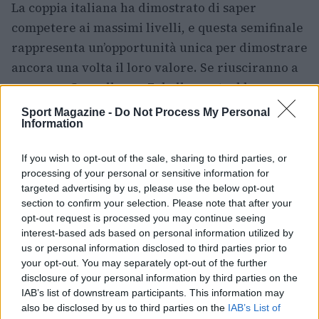
La coppia italiana ha dimostrato di saper
competere ai massimi livelli, e questa semifinale
rappresenta un’opportunità unica per dimostrare
ancora una volta il loro valore. Se riusciranno a
superare Granollers e Zeballos, potrebbero
diventare i primi italiani a vincere il doppio
Sport Magazine -
Do Not Process My Personal
Information
maschile a Parigi da molti anni.
La sfida contro i numeri uno del tabellone sarà
If you wish to opt-out of the sale, sharing to third parties, or
processing of your personal or sensitive information for
dura, ma Bolelli e Vavassori hanno già
targeted advertising by us, please use the below opt-out
dimostrato di saper affrontare le situazioni più
section to confirm your selection. Please note that after your
complicate. Con la loro esperienza e la loro
opt-out request is processed you may continue seeing
interest-based ads based on personal information utilized by
intesa sul campo, potrebbero sorprendere tutti e
us or personal information disclosed to third parties prior to
raggiungere la finale del torneo.
your opt-out. You may separately opt-out of the further
disclosure of your personal information by third parties on the
IAB’s list of downstream participants. This information may
also be disclosed by us to third parties on the
IAB’s List of