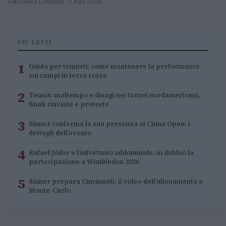
Francesca Lombardi · 5 Ago 2026
PIÙ LETTI
1
Guida per tennisti: come mantenere la performance
sui campi in terra rossa
2
Tennis: maltempo e disagi nei tornei nordamericani,
finali rinviate e proteste
3
Sinner conferma la sua presenza al China Open: i
dettagli dell’evento
4
Rafael Jódar e l’infortunio addominale: in dubbio la
partecipazione a Wimbledon 2026
5
Sinner prepara Cincinnati: il video dell’allenamento a
Monte-Carlo