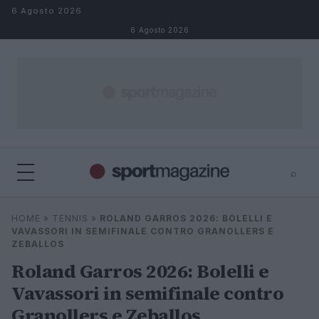
Salta al contenuto
6 Agosto 2026
6 Agosto 2026
⌕
⌕
×
HOME
»
TENNIS
»
ROLAND GARROS 2026: BOLELLI E
Cerca
VAVASSORI IN SEMIFINALE CONTRO GRANOLLERS E
ZEBALLOS
Roland Garros 2026: Bolelli e
Vavassori in semifinale contro
Granollers e Zeballos