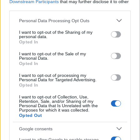
AUTORE
Downstream Participants
that may further disclose it to other
Ilaria Mauri
third parties.
Ilaria Mauri, bolognese, decise di seguire il
Please note that this website/app uses one or more Google
Personal Data Processing Opt Outs
giornalismo sportivo dopo una notte al
services and may gather and store information including but
Dall'Ara durante una partita decisiva: oggi
not limited to your visit or usage behaviour. You may click to
I want to opt-out of the Sharing of my
coordina le pagine di competizioni e
personal data.
grant or deny consent to Google and its third-party tags to
Opted In
commenti. In redazione predilige reportage
use your data for below specified purposes in below Google
sul campo e conserva il biglietto di quella
consent section.
I want to opt-out of the Sale of my
partita come prova della svolta.
Personal Data.
Opted In
I want to opt-out of processing my
Personal Data for Targeted Advertising.
Opted In
I want to opt-out of Collection, Use,
Retention, Sale, and/or Sharing of my
Personal Data that Is Unrelated with the
Purposes for which it was collected.
Opted Out
Google consents
I want to allow Google to enable storage