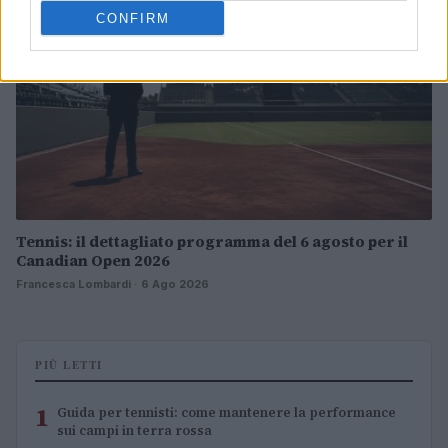
CONFIRM
Tennis: il dettagliato programma del 6 agosto per il
Canadian Open 2026
Francesca Lombardi · 6 Ago 2026
PIÙ LETTI
1
Guida per tennisti: come mantenere la performance
sui campi in terra rossa