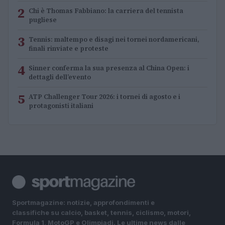
2
Chi è Thomas Fabbiano: la carriera del tennista
pugliese
3
Tennis: maltempo e disagi nei tornei nordamericani,
finali rinviate e proteste
4
Sinner conferma la sua presenza al China Open: i
dettagli dell’evento
5
ATP Challenger Tour 2026: i tornei di agosto e i
protagonisti italiani
Sportmagazine: notizie, approfondimenti e
classifiche su calcio, basket, tennis, ciclismo, motori,
Formula 1, MotoGP e Olimpiadi. Le ultime news dalle