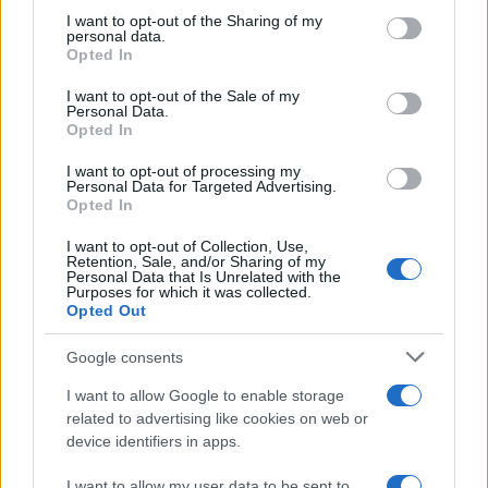
not limited to your visit or usage behaviour. You may click to
I want to opt-out of the Sharing of my
personal data.
grant or deny consent to Google and its third-party tags to
Opted In
use your data for below specified purposes in below Google
Continua a leggere
consent section.
I want to opt-out of the Sale of my
Personal Data.
Opted In
TENNIS
I want to opt-out of processing my
Personal Data for Targeted Advertising.
Opted In
I want to opt-out of Collection, Use,
Retention, Sale, and/or Sharing of my
Personal Data that Is Unrelated with the
Purposes for which it was collected.
Opted Out
Google consents
I want to allow Google to enable storage
related to advertising like cookies on web or
ATP Masters 1000 Montreal 2026: orari e partite del 7
device identifiers in apps.
agosto
I want to allow my user data to be sent to