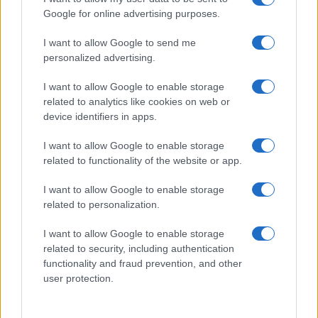
Andrea Conforti · 7 Ago 2026
Google for online advertising purposes.
TENNIS
I want to allow Google to send me
personalized advertising.
I want to allow Google to enable storage
related to analytics like cookies on web or
device identifiers in apps.
I want to allow Google to enable storage
related to functionality of the website or app.
I want to allow Google to enable storage
related to personalization.
Tennis ITF 2026: i quarti di finale che accendono la
I want to allow Google to enable storage
scena internazionale
related to security, including authentication
Andrea Conforti · 7 Ago 2026
functionality and fraud prevention, and other
user protection.
TENNIS