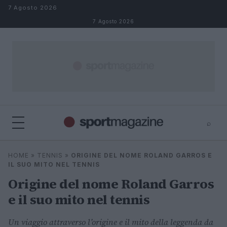
Salta al contenuto
7 Agosto 2026
7 Agosto 2026
⌕
⌕
×
HOME
»
TENNIS
»
ORIGINE DEL NOME ROLAND GARROS E
Cerca
IL SUO MITO NEL TENNIS
Origine del nome Roland Garros
e il suo mito nel tennis
Un viaggio attraverso l’origine e il mito della leggenda da