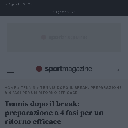
Salta al contenuto
8 Agosto 2026
8 Agosto 2026
⌕
⌕
×
HOME
»
TENNIS
»
TENNIS DOPO IL BREAK: PREPARAZIONE
Cerca
A 4 FASI PER UN RITORNO EFFICACE
Tennis dopo il break:
preparazione a 4 fasi per un
ritorno efficace