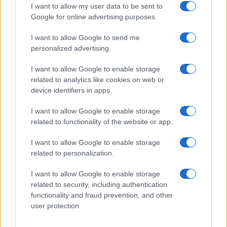
Canadian Open 2026
I want to allow my user data to be sent to
Francesca Lombardi · 6 Ago 2026
Google for online advertising purposes.
I want to allow Google to send me
TENNIS
personalized advertising.
I want to allow Google to enable storage
related to analytics like cookies on web or
device identifiers in apps.
I want to allow Google to enable storage
related to functionality of the website or app.
I want to allow Google to enable storage
related to personalization.
I want to allow Google to enable storage
Masters 1000 canadese: Shelton supera Brooksby e
related to security, including authentication
avanza al terzo turno
functionality and fraud prevention, and other
Andrea Conforti · 6 Ago 2026
user protection.
TENNIS