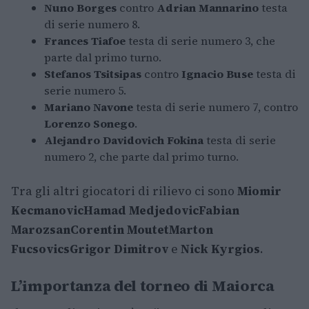
Nuno Borges
contro
Adrian Mannarino
testa
di serie numero 8.
Frances Tiafoe
testa di serie numero 3, che
parte dal primo turno.
Stefanos Tsitsipas
contro
Ignacio Buse
testa di
serie numero 5.
Mariano Navone
testa di serie numero 7, contro
Lorenzo Sonego
.
Alejandro Davidovich Fokina
testa di serie
numero 2, che parte dal primo turno.
Tra gli altri giocatori di rilievo ci sono
Miomir
Kecmanovic
Hamad Medjedovic
Fabian
Marozsan
Corentin Moutet
Marton
Fucsovics
Grigor Dimitrov
e
Nick Kyrgios
.
L’importanza del torneo di Maiorca