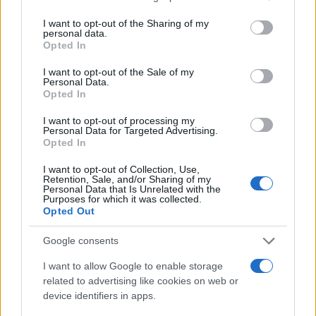
services and may gather and store information including but
not limited to your visit or usage behaviour. You may click to
I want to opt-out of the Sharing of my
personal data.
grant or deny consent to Google and its third-party tags to
Opted In
use your data for below specified purposes in below Google
Continua a leggere
consent section.
I want to opt-out of the Sale of my
Personal Data.
Opted In
TENNIS
I want to opt-out of processing my
Personal Data for Targeted Advertising.
Opted In
I want to opt-out of Collection, Use,
Retention, Sale, and/or Sharing of my
Personal Data that Is Unrelated with the
Purposes for which it was collected.
Opted Out
Google consents
I want to allow Google to enable storage
related to advertising like cookies on web or
device identifiers in apps.
Tennis: il dettagliato programma del 6 agosto per il