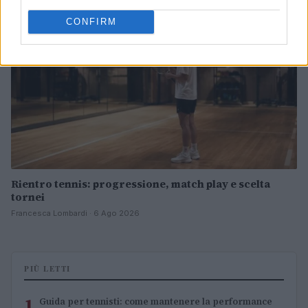
CONFIRM
Rientro tennis: progressione, match play e scelta
tornei
Francesca Lombardi · 6 Ago 2026
PIÙ LETTI
1
Guida per tennisti: come mantenere la performance