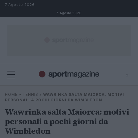
Salta al contenuto
7 Agosto 2026
7 Agosto 2026
⌕
⌕
×
HOME
»
TENNIS
»
WAWRINKA SALTA MAIORCA: MOTIVI
Cerca
PERSONALI A POCHI GIORNI DA WIMBLEDON
Wawrinka salta Maiorca: motivi
personali a pochi giorni da
Wimbledon