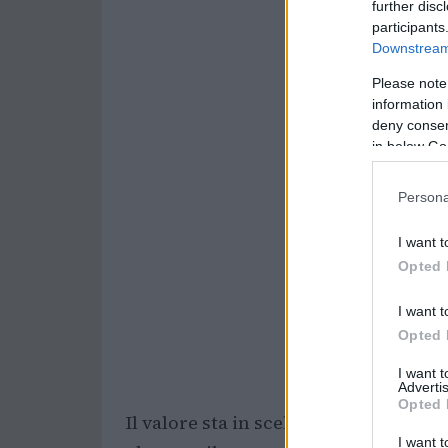
further disc
participants
Downstream 
Please note
information 
deny consent
in below Go
Persona
I want t
Opted 
I want t
Opted 
I want 
Advertis
Opted 
Il valore sta in scelte semplici, ripet
I want t