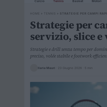
Calcio
Tennis
Basket
Motori
HOME
»
TENNIS
»
STRATEGIE PER CAMPI RAPI
Strategie per ca
servizio, slice e
Strategie e drill senza tempo per domina
preciso, volée stabile e footwork efficien
Ilaria Mauri
·
23 Giugno 2026
· 5 min