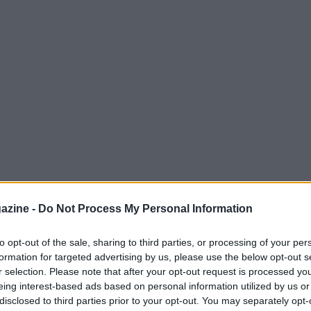
e,
rapidità
e lettura del rimbalzo. Su questa
azine -
Do Not Process My Personal Information
loce e punisce esitazioni di appoggio o di
re il tempo all’avversario, massimizzando
to opt-out of the sale, sharing to third parties, or processing of your per
formation for targeted advertising by us, please use the below opt-out s
 a rete. Questa guida definisce i principi che
r selection. Please note that after your opt-out request is processed y
tine concrete di
footwork
per limitare gli
eing interest-based ads based on personal information utilized by us or
egolari.
disclosed to third parties prior to your opt-out. You may separately opt-