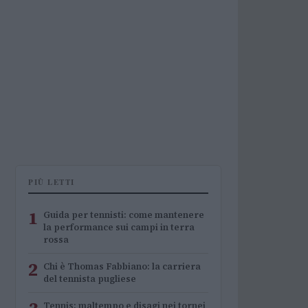
PIÙ LETTI
1
Guida per tennisti: come mantenere
la performance sui campi in terra
rossa
2
Chi è Thomas Fabbiano: la carriera
del tennista pugliese
Tennis: maltempo e disagi nei tornei