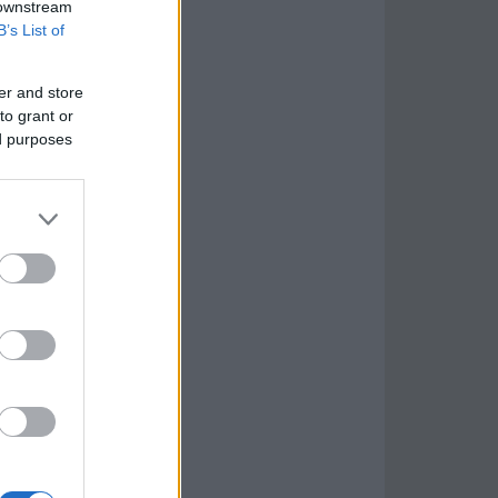
 downstream
B’s List of
er and store
to grant or
ed purposes