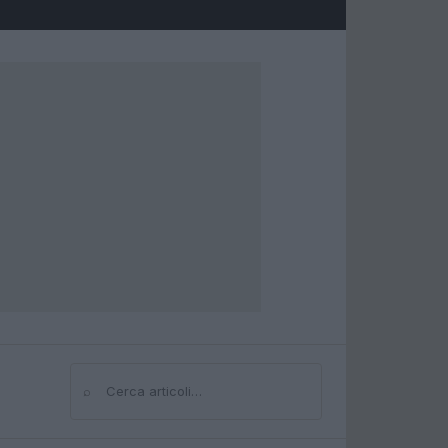
⌕
Cerca