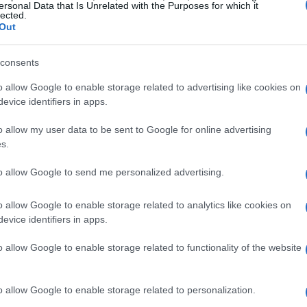
ia il ritmo,
volée
compatta e
ersonal Data that Is Unrelated with the Purposes for which it
lected.
 Vengono proposti anche esercizi essenziali
Out
a struttura segue i temi chiave: lettura della
lice, gioco di volo, geometrie, footwork e una
consents
o allow Google to enable storage related to advertising like cookies on
evice identifiers in apps.
 in erba
o allow my user data to be sent to Google for online advertising
s.
 a scivolare, riducendo il tempo per
to allow Google to send me personalized advertising.
ng compatti,
anticipazione
visiva e una
iettorie penetranti sono più efficaci delle
o allow Google to enable storage related to analytics like cookies on
evice identifiers in apps.
 con margine e lo
slice
di controllo dominano
 posizione davanti alla linea e attacca le
o allow Google to enable storage related to functionality of the website
celta dell’appoggio diventa decisiva: passi
o e bilanciamento sul metatarso aiutano a
o allow Google to enable storage related to personalization.