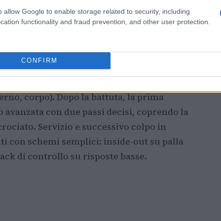
o allow Google to enable storage related to security, including
cation functionality and fraud prevention, and other user protection.
riazione e prime intenzioni
mpi rapidi. L’idea è combinare direzioni e
CONFIRM
 ampiezza,
slice
esterno per aprire l’angolo,
avanzare. Il ritmo preferibile è fluido, con
terno, corpo). Dopo la battuta, la prima
 avanzata con due passi decisi, coprendo la
rociato. Servizio e successivo colpo in
i con schemi semplici: inside-out su palla
back di controllo su risposte basse.