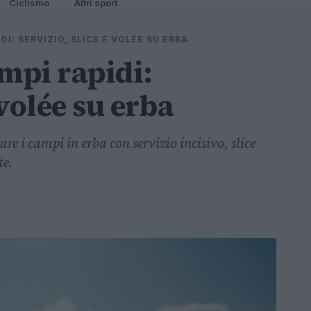
Ciclismo
Altri sport
DI: SERVIZIO, SLICE E VOLÉE SU ERBA
mpi rapidi:
 volée su erba
re i campi in erba con servizio incisivo, slice
te.