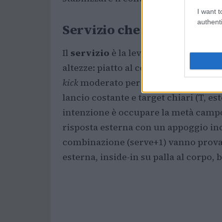
I want t
authenti
Servizio che comanda: va
Il
servizio
è la leva strategica su ca
altezze: piatto al corpo per togliere
kick
moderato per alzare la risposta e 
lancio costante e target chiari (T, es
intenzione è occupare la metà campo
risposta esterna con un appoggio inc
combinazione (serve+1) vanno provat
esterna, inside-in su palla al corpo, 