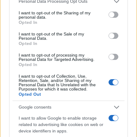
Personal Data Processing Opt Outs
services and may gather and store information including but
privilegiano
rotazioni
più stabili e un
height over
not limited to your visit or usage behaviour. You may click to
I want to opt-out of the Sharing of my
net
maggiore controvento; a favore di vento si
personal data.
grant or deny consent to Google and its third-party tags to
Opted In
può osare con traiettorie tese pur mantenendo
use your data for below specified purposes in below Google
consent section.
una finestra minima di sicurezza.
I want to opt-out of the Sale of my
Personal Data.
Opted In
Checklist operativa per allenare
I want to opt-out of processing my
l’adattamento
Personal Data for Targeted Advertising.
Opted In
– Regola la
tensione
in piccoli passi e annota
I want to opt-out of Collection, Use,
profondità e controllo.
Retention, Sale, and/or Sharing of my
Personal Data that Is Unrelated with the
– Varia il
height over net
di due-tre palle d’altezza
Purposes for which it was collected.
Opted Out
a seconda del campo.
– Su rapido:
backswing
più corto, stance più
Google consents
chiusa, split step anticipato.
I want to allow Google to enable storage
– Su lento: stance aperta,
spin
accentuato,
related to advertising like cookies on web or
cadenza di piedi regolare.
device identifiers in apps.