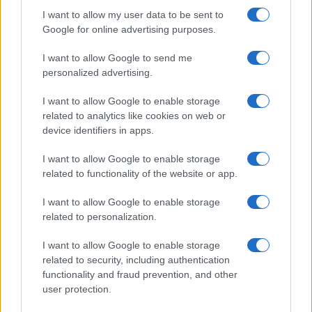
– Sul cemento: equilibrio tra spinta e margine,
I want to allow my user data to be sent to
lettura precoce della palla.
Google for online advertising purposes.
– Misura l’efficacia con tre indicatori:
I want to allow Google to send me
percentuale in campo, profondità media, qualità
personalized advertising.
della posizione successiva al colpo. La capacità di
variare questi parametri con consapevolezza
I want to allow Google to enable storage
related to analytics like cookies on web or
trasforma un gioco rigido in un tennis capace di
device identifiers in apps.
imporsi su ogni superficie.
I want to allow Google to enable storage
related to functionality of the website or app.
AUTORE
I want to allow Google to enable storage
Andrea Conforti
related to personalization.
Andrea Conforti, 46enne torinese dal look
I want to allow Google to enable storage
casual e naturale, è un analista tattico che
related to security, including authentication
trasforma dati e clip in racconti social. Ricorda
functionality and fraud prevention, and other
quando annotò la rimonta al box stampa dello
user protection.
Stadio Olimpico Grande Torino: da
quell'appunto nacque la sua linea editoriale,