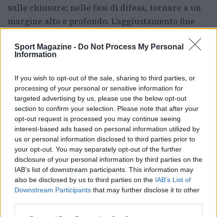
sulle chiusure; nelle fasi di difesa, tornare a un
margine alto e profondo. L’aggiustamento fine
dipende dall’altezza del rimbalzo: più la palla
Sport Magazine -
Do Not Process My Personal
sale, più conviene alzare la finestra per sfruttare
Information
gravità e rotazione.
If you wish to opt-out of the sale, sharing to third parties, or
Approfondimenti e casi specifici
processing of your personal or sensitive information for
targeted advertising by us, please use the below opt-out
Con il
servizio
su campi rapidi, una prima piatta
section to confirm your selection. Please note that after your
opt-out request is processed you may continue seeing
con margine moderato e una seconda con
slice
interest-based ads based on personal information utilized by
teso sono molto efficaci; su campi lenti, una
us or personal information disclosed to third parties prior to
seconda in
kick
alta e profonda guadagna punti
your opt-out. You may separately opt-out of the further
disclosure of your personal information by third parties on the
gratis. A rete, su veloce si cerca la chiusura
IAB’s list of downstream participants. This information may
diretta con volée compatta; su lento è utile la
also be disclosed by us to third parties on the
IAB’s List of
deep volley
per preparare lo smash. In condizioni
Downstream Participants
that may further disclose it to other
third parties.
di palla pesante o umida, aumentare margine e
ridurre tensione evita impatti duri. Con vento, si
Please note that this website/app uses one or more Google