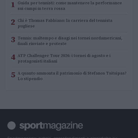
1
Guida per tennisti: come mantenere la performance
sui campi in terra rossa
2
Chi è Thomas Fabbiano: la carriera del tennista
pugliese
3
Tennis: maltempo e disagi nei tornei nordamericani,
finali rinviate e proteste
4
ATP Challenger Tour 2026: i tornei di agosto e i
protagonisti italiani
5
A quanto ammonta il patrimonio di Stefanos Tsitsipas?
Lo stipendio
Sportmagazine: notizie, approfondimenti e classifiche su