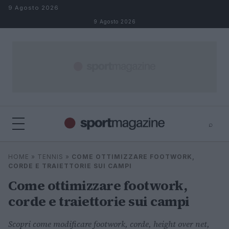
Salta al contenuto
9 Agosto 2026
9 Agosto 2026
⌕
⌕
×
HOME
»
TENNIS
»
COME OTTIMIZZARE FOOTWORK,
Cerca
CORDE E TRAIETTORIE SUI CAMPI
Come ottimizzare footwork,
corde e traiettorie sui campi
Scopri come modificare footwork, corde, height over net,