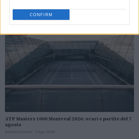
Tennis: Arthur Fils, Alcaraz e Cobolli e la moda delle
treccine nel circuito ATP
CONFIRM
Francesca Lombardi · 8 Ago 2026
TENNIS
ATP Masters 1000 Montreal 2026: orari e partite del 7
agosto
Andrea Conforti · 7 Ago 2026