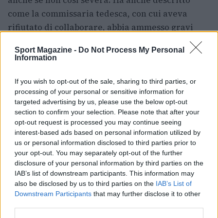
anche se non così severa. Ha anche descritto
come la commissaria tedesca, con cui aveva
rifiutato di collaborare, abbia ammesso gravi
errori nel proprio lavoro.
Sport Magazine -
Do Not Process My Personal
Information
Alla Vondroušová è stato persino fatto firmare
un vecchio modulo con dati errati sull’entità
If you wish to opt-out of the sale, sharing to third parties, or
della sanzione. Tuttavia, nemmeno questo ha
processing of your personal or sensitive information for
targeted advertising by us, please use the below opt-out
portato a una riduzione della pena.
section to confirm your selection. Please note that after your
opt-out request is processed you may continue seeing
interest-based ads based on personal information utilized by
us or personal information disclosed to third parties prior to
AUTORE
Andrea Conforti
your opt-out. You may separately opt-out of the further
disclosure of your personal information by third parties on the
Andrea Conforti, 46enne torinese dal look
IAB’s list of downstream participants. This information may
casual e naturale, è un analista tattico che
also be disclosed by us to third parties on the
IAB’s List of
trasforma dati e clip in racconti social. Ricorda
Downstream Participants
that may further disclose it to other
quando annotò la rimonta al box stampa dello
third parties.
Stadio Olimpico Grande Torino: da