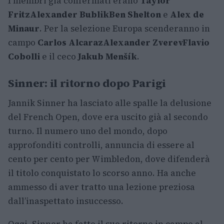
I membri già confermati erano
Taylor
Fritz
Alexander Bublik
Ben Shelton
e
Alex de
Minaur
. Per la selezione Europa scenderanno in
campo
Carlos Alcaraz
Alexander Zverev
Flavio
Cobolli
e il ceco
Jakub Menšík
.
Sinner: il ritorno dopo Parigi
Jannik Sinner ha lasciato alle spalle la delusione
del French Open, dove era uscito già al secondo
turno. Il numero uno del mondo, dopo
approfonditi controlli, annuncia di essere al
cento per cento per Wimbledon, dove difenderà
il titolo conquistato lo scorso anno. Ha anche
ammesso di aver tratto una lezione preziosa
dall’inaspettato insuccesso.