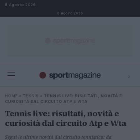
Salta al contenuto
8 Agosto 2026
8 Agosto 2026
⌕
⌕
×
HOME
»
TENNIS
»
TENNIS LIVE: RISULTATI, NOVITÀ E
Cerca
CURIOSITÀ DAL CIRCUITO ATP E WTA
Tennis live: risultati, novità e
curiosità dal circuito Atp e Wta
Segui le ultime novità dal circuito tennistico: da