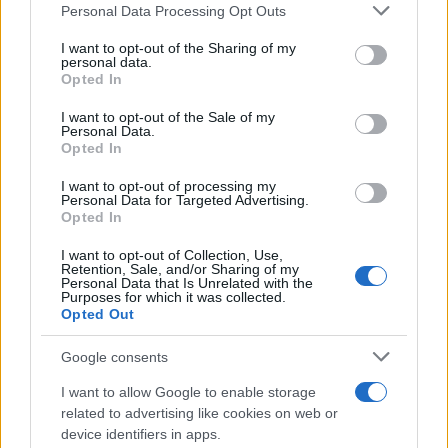
quell'appunto nacque la sua linea editoriale,
Please note that this website/app uses one or more Google
Personal Data Processing Opt Outs
che propugna spiegazioni visive per il tifoso
services and may gather and store information including but
critico. Dettaglio unico: una stagione
not limited to your visit or usage behaviour. You may click to
I want to opt-out of the Sharing of my
personal data.
allenatore under15 al Chieri e ciclista urbano.
grant or deny consent to Google and its third-party tags to
Opted In
use your data for below specified purposes in below Google
consent section.
I want to opt-out of the Sale of my
Personal Data.
Opted In
I want to opt-out of processing my
Personal Data for Targeted Advertising.
Opted In
I want to opt-out of Collection, Use,
Retention, Sale, and/or Sharing of my
Personal Data that Is Unrelated with the
Purposes for which it was collected.
Opted Out
Google consents
I want to allow Google to enable storage
related to advertising like cookies on web or
device identifiers in apps.