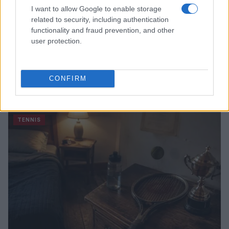
I want to allow Google to enable storage
related to security, including authentication
functionality and fraud prevention, and other
user protection.
Tennis: il dettagliato programma del 6 agosto per il
CONFIRM
Canadian Open 2026
Francesca Lombardi · 6 Ago 2026
TENNIS