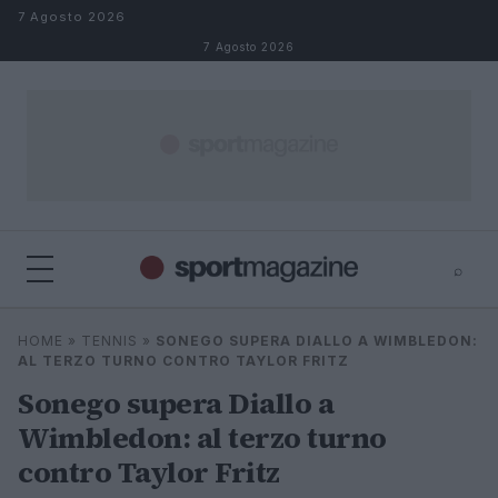
Salta al contenuto
7 Agosto 2026
7 Agosto 2026
⌕
⌕
×
HOME
»
TENNIS
»
SONEGO SUPERA DIALLO A WIMBLEDON:
Cerca
AL TERZO TURNO CONTRO TAYLOR FRITZ
Sonego supera Diallo a
Wimbledon: al terzo turno
contro Taylor Fritz