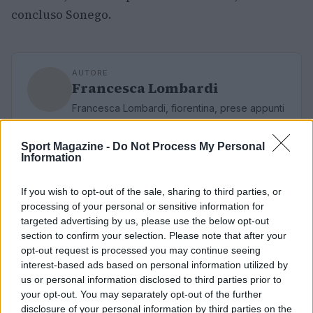
concluso Sonego.
AUTORE
Francesca Lombardi
Francesca Lombardi, fiorentina, prese appunti
tecnici dal primo box di un circuito toscano e
da allora firma approfondimenti sui motori. In
Sport Magazine -
Do Not Process My Personal
redazione sostiene un approccio metodico
Information
alle prove su pista, cura il format 'tecnica e
cronaca' e conserva i fogli di appunti del
If you wish to opt-out of the sale, sharing to third parties, or
debutto tecnico in autodromo.
processing of your personal or sensitive information for
targeted advertising by us, please use the below opt-out
section to confirm your selection. Please note that after your
opt-out request is processed you may continue seeing
interest-based ads based on personal information utilized by
us or personal information disclosed to third parties prior to
your opt-out. You may separately opt-out of the further
disclosure of your personal information by third parties on the