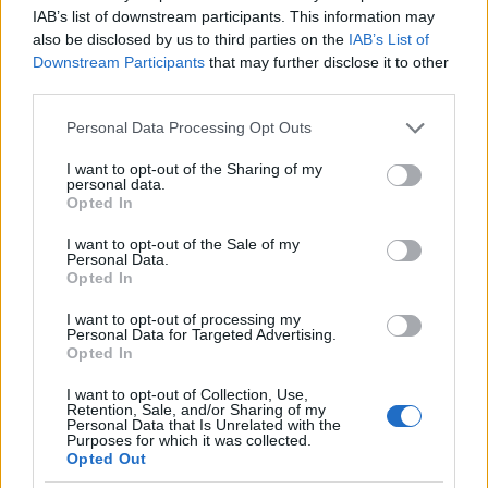
IAB’s list of downstream participants. This information may
also be disclosed by us to third parties on the
IAB’s List of
Downstream Participants
that may further disclose it to other
third parties.
Please note that this website/app uses one or more Google
Personal Data Processing Opt Outs
services and may gather and store information including but
not limited to your visit or usage behaviour. You may click to
I want to opt-out of the Sharing of my
personal data.
grant or deny consent to Google and its third-party tags to
Opted In
use your data for below specified purposes in below Google
consent section.
I want to opt-out of the Sale of my
Personal Data.
Opted In
I want to opt-out of processing my
Personal Data for Targeted Advertising.
Opted In
Continua a leggere
I want to opt-out of Collection, Use,
Retention, Sale, and/or Sharing of my
Personal Data that Is Unrelated with the
TENNIS
Purposes for which it was collected.
Opted Out