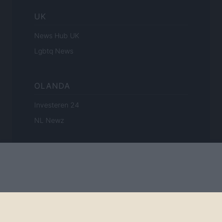
UK
News Hub UK
Lgbtq News
OLANDA
Investeren 24
NL Newz