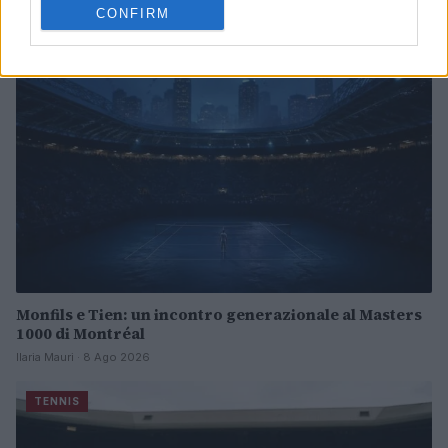
CONFIRM
TENNIS
Monfils e Tien: un incontro generazionale al Masters
1000 di Montréal
Ilaria Mauri · 8 Ago 2026
TENNIS