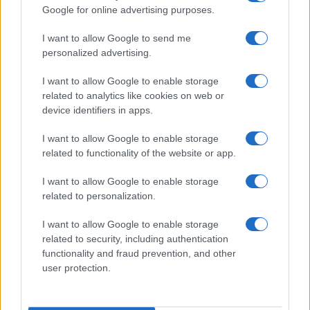
Google for online advertising purposes.
I want to allow Google to send me
Continua a leggere
personalized advertising.
I want to allow Google to enable storage
TENNIS
related to analytics like cookies on web or
device identifiers in apps.
I want to allow Google to enable storage
related to functionality of the website or app.
I want to allow Google to enable storage
related to personalization.
I want to allow Google to enable storage
related to security, including authentication
functionality and fraud prevention, and other
user protection.
Darderi raggiunge i quarti di finale al National Bank
Open: la crescita di un talento italiano
Francesca Lombardi · 9 Ago 2026