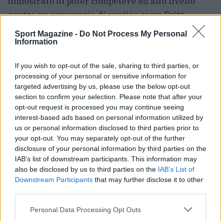
dimostrato di poter competere ad alto livello
contro un avversario di vertice come Fritz.
Sport Magazine -
Do Not Process My Personal
Per Fritz la vittoria vale l’accesso agli ottavi e la
Information
conferma della sua efficacia sul prato, mentre
per Sonego il torneo lascia spunti incoraggianti
If you wish to opt-out of the sale, sharing to third parties, or
processing of your personal or sensitive information for
in vista del prosieguo della stagione, sia sul
targeted advertising by us, please use the below opt-out
piano tecnico che mentale.
section to confirm your selection. Please note that after your
opt-out request is processed you may continue seeing
interest-based ads based on personal information utilized by
us or personal information disclosed to third parties prior to
AUTORE
your opt-out. You may separately opt-out of the further
Ilaria Mauri
disclosure of your personal information by third parties on the
Ilaria Mauri, bolognese, decise di seguire il
IAB’s list of downstream participants. This information may
giornalismo sportivo dopo una notte al
also be disclosed by us to third parties on the
IAB’s List of
Dall'Ara durante una partita decisiva: oggi
Downstream Participants
that may further disclose it to other
coordina le pagine di competizioni e
third parties.
commenti. In redazione predilige reportage
Please note that this website/app uses one or more Google
Personal Data Processing Opt Outs
sul campo e conserva il biglietto di quella
services and may gather and store information including but
partita come prova della svolta.