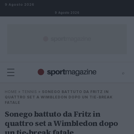
Salta al contenuto
9 Agosto 2026
9 Agosto 2026
⌕
⌕
×
HOME
»
TENNIS
»
SONEGO BATTUTO DA FRITZ IN
Cerca
QUATTRO SET A WIMBLEDON DOPO UN TIE-BREAK
FATALE
Sonego battuto da Fritz in
quattro set a Wimbledon dopo
un tie-break fatale