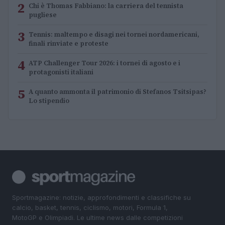
2
Chi è Thomas Fabbiano: la carriera del tennista
pugliese
3
Tennis: maltempo e disagi nei tornei nordamericani,
finali rinviate e proteste
4
ATP Challenger Tour 2026: i tornei di agosto e i
protagonisti italiani
5
A quanto ammonta il patrimonio di Stefanos Tsitsipas?
Lo stipendio
Sportmagazine: notizie, approfondimenti e classifiche su
calcio, basket, tennis, ciclismo, motori, Formula 1,
MotoGP e Olimpiadi. Le ultime news dalle competizioni