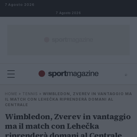
Salta al contenuto
7 Agosto 2026
7 Agosto 2026
⌕
⌕
×
HOME
»
TENNIS
»
WIMBLEDON, ZVEREV IN VANTAGGIO MA
Cerca
IL MATCH CON LEHEČKA RIPRENDERÀ DOMANI AL
CENTRALE
Wimbledon, Zverev in vantaggio
ma il match con Lehečka
riprenderà domani al Centrale