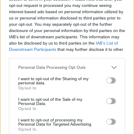
che propugna spiegazioni visive per il tifoso
opt-out request is processed you may continue seeing
critico. Dettaglio unico: una stagione
interest-based ads based on personal information utilized by
allenatore under15 al Chieri e ciclista urbano.
us or personal information disclosed to third parties prior to
your opt-out. You may separately opt-out of the further
disclosure of your personal information by third parties on the
IAB’s list of downstream participants. This information may
also be disclosed by us to third parties on the
IAB’s List of
Downstream Participants
that may further disclose it to other
third parties.
Please note that this website/app uses one or more Google
Personal Data Processing Opt Outs
services and may gather and store information including but
not limited to your visit or usage behaviour. You may click to
I want to opt-out of the Sharing of my
personal data.
grant or deny consent to Google and its third-party tags to
Opted In
use your data for below specified purposes in below Google
consent section.
I want to opt-out of the Sale of my
Personal Data.
Opted In
I want to opt-out of processing my
Personal Data for Targeted Advertising.
Opted In