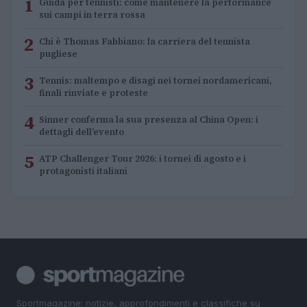
1
Guida per tennisti: come mantenere la performance
sui campi in terra rossa
2
Chi è Thomas Fabbiano: la carriera del tennista
pugliese
3
Tennis: maltempo e disagi nei tornei nordamericani,
finali rinviate e proteste
4
Sinner conferma la sua presenza al China Open: i
dettagli dell’evento
5
ATP Challenger Tour 2026: i tornei di agosto e i
protagonisti italiani
Sportmagazine: notizie, approfondimenti e classifiche su