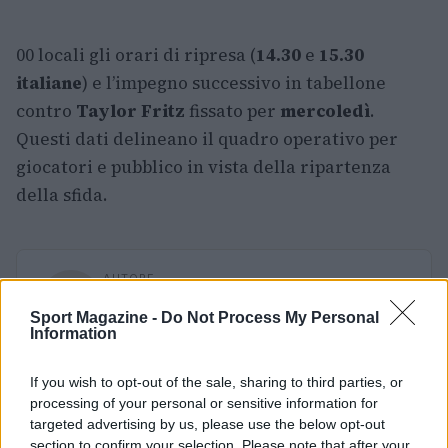
00 locali gli orari di ripresa (
14.30
e
15.30
italiane
) e l’impegno successivo in tabellone
contro
Taylor Fritz
fissato per
mercoledì
.
Questi dati delineano il quadro operativo per
giocatori e pubblico in vista della ripartenza
della sfida.
AUTORE
Andrea Conforti
Sport Magazine -
Do Not Process My Personal
Andrea Conforti, 46enne torinese dal look
Information
casual e naturale, è un analista tattico che
trasforma dati e clip in racconti social. Ricorda
If you wish to opt-out of the sale, sharing to third parties, or
quando annotò la rimonta al box stampa dello
processing of your personal or sensitive information for
Stadio Olimpico Grande Torino: da
targeted advertising by us, please use the below opt-out
quell'appunto nacque la sua linea editoriale,
section to confirm your selection. Please note that after your