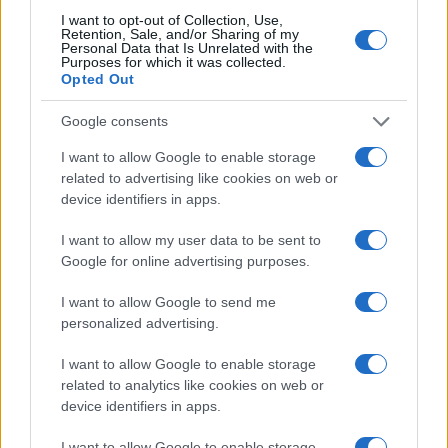
1
Europei degli sport acquatici, ciclismo e tennis: il
I want to opt-out of Collection, Use,
palinsesto sportivo del 3 agosto
Retention, Sale, and/or Sharing of my
Personal Data that Is Unrelated with the
2
Purposes for which it was collected.
Europei di tuffi Parigi 2026: l’Italia conquista l’oro nel
Opted Out
Team Event
3
Google consents
Lara Gut: stipendio e patrimonio della sciatrice
I want to allow Google to enable storage
4
Rugby: All Blacks vs Springboks, il calendario
related to advertising like cookies on web or
completo del Greatest Rivalry Tour
device identifiers in apps.
5
A quanto ammonta il patrimonio di Federica
I want to allow my user data to be sent to
Pellegrini? Lo stipendio
Google for online advertising purposes.
I want to allow Google to send me
personalized advertising.
I want to allow Google to enable storage
related to analytics like cookies on web or
device identifiers in apps.
Sportmagazine: notizie, approfondimenti e classifiche su
I want to allow Google to enable storage