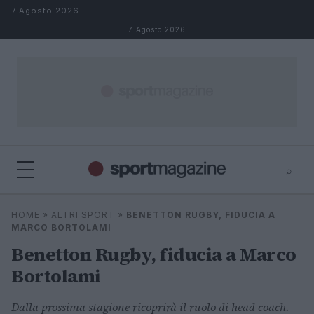
Salta al contenuto
7 Agosto 2026
7 Agosto 2026
⌕
⌕
×
HOME
»
ALTRI SPORT
»
BENETTON RUGBY, FIDUCIA A
Cerca
MARCO BORTOLAMI
Benetton Rugby, fiducia a Marco
Bortolami
Dalla prossima stagione ricoprirà il ruolo di head coach.