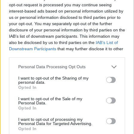
ALTRI SPORT
opt-out request is processed you may continue seeing
interest-based ads based on personal information utilized by
us or personal information disclosed to third parties prior to
your opt-out. You may separately opt-out of the further
disclosure of your personal information by third parties on the
IAB’s list of downstream participants. This information may
also be disclosed by us to third parties on the
IAB’s List of
Downstream Participants
that may further disclose it to other
third parties.
Please note that this website/app uses one or more Google
Personal Data Processing Opt Outs
services and may gather and store information including but
not limited to your visit or usage behaviour. You may click to
I want to opt-out of the Sharing of my
personal data.
grant or deny consent to Google and its third-party tags to
Serie A1 femminile: la Cda Volley Talmassons FVG
Opted In
punta alla salvezza con un roster rinforzato
use your data for below specified purposes in below Google
consent section.
Andrea Conforti · 6 Ago 2026
I want to opt-out of the Sale of my
Personal Data.
Opted In
I want to opt-out of processing my
PIÙ LETTI
Personal Data for Targeted Advertising.
Opted In