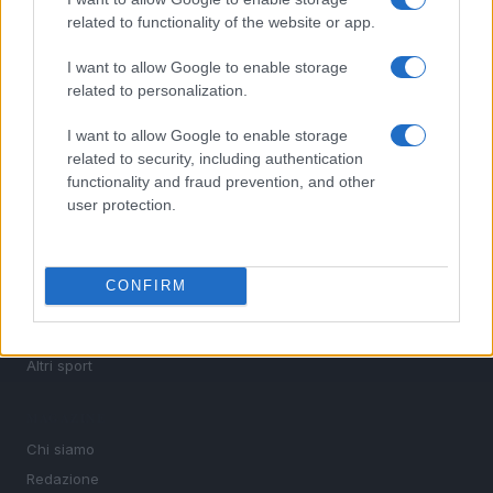
calcio, basket, tennis, ciclismo, motori, Formula 1,
related to functionality of the website or app.
MotoGP e Olimpiadi. Le ultime news dalle competizioni
nazionali e internazionali, gli highlight delle partite, le
I want to allow Google to enable storage
interviste ai protagonisti e i risultati in tempo reale di tutte
related to personalization.
le discipline che fanno emozionare gli appassionati di
sport.
I want to allow Google to enable storage
related to security, including authentication
functionality and fraud prevention, and other
SEZIONI
user protection.
Calcio
Tennis
Basket
CONFIRM
Motori
Ciclismo
Altri sport
MAGAZINE
Chi siamo
Redazione