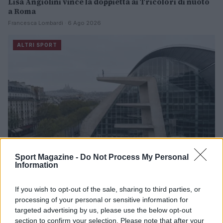
Lisa Angiolini vince la doppietta ai Tricolori di nuoto
a Roma
Francesca Lombardi · 6 Ago 2026
ALTRI SPORT
Sport Magazine -
Do Not Process My Personal
Information
Europei di tuffi Parigi 2026: medaglie e record per gli
If you wish to opt-out of the sale, sharing to third parties, or
azzurri
processing of your personal or sensitive information for
Francesca Lombardi · 6 Ago 2026
targeted advertising by us, please use the below opt-out
section to confirm your selection. Please note that after your