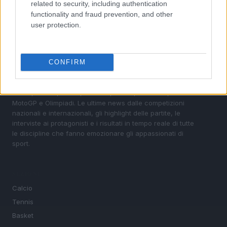
related to security, including authentication
functionality and fraud prevention, and other
user protection.
CONFIRM
Sportmagazine: notizie, approfondimenti e classifiche su
calcio, basket, tennis, ciclismo, motori, Formula 1,
MotoGP e Olimpiadi. Le ultime news dalle competizioni
nazionali e internazionali, gli highlight delle partite, le
interviste ai protagonisti e i risultati in tempo reale di tutte
le discipline che fanno emozionare gli appassionati di
sport.
SEZIONI
Calcio
Tennis
Basket