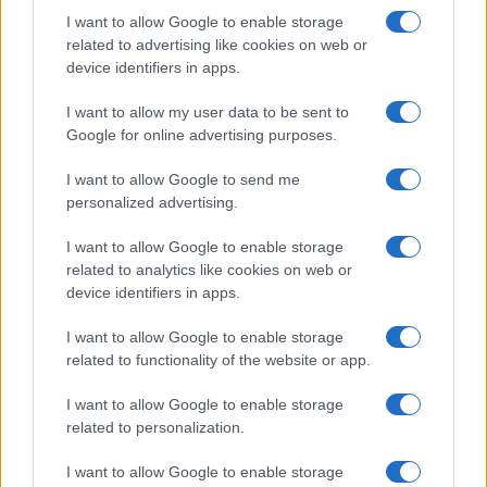
Come padroneggiare la bandeja nel padel: consigli e
I want to allow Google to enable storage
tecniche
related to advertising like cookies on web or
Ilaria Mauri · 7 Ago 2026
device identifiers in apps.
I want to allow my user data to be sent to
Google for online advertising purposes.
PIÙ LETTI
I want to allow Google to send me
1
Europei degli sport acquatici, ciclismo e tennis: il
personalized advertising.
palinsesto sportivo del 3 agosto
I want to allow Google to enable storage
2
Lara Gut: stipendio e patrimonio della sciatrice
related to analytics like cookies on web or
device identifiers in apps.
3
Europei di tuffi Parigi 2026: l’Italia conquista l’oro nel
Team Event
I want to allow Google to enable storage
related to functionality of the website or app.
4
Rugby: All Blacks vs Springboks, il calendario
completo del Greatest Rivalry Tour
I want to allow Google to enable storage
related to personalization.
5
A quanto ammonta il patrimonio di Federica
Pellegrini? Lo stipendio
I want to allow Google to enable storage