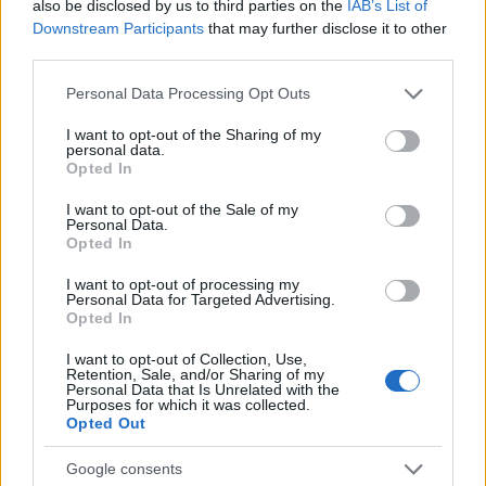
also be disclosed by us to third parties on the
IAB’s List of
Downstream Participants
that may further disclose it to other
third parties.
Please note that this website/app uses one or more Google
Personal Data Processing Opt Outs
Scopri la storia della pallavolo a Modena attraverso
services and may gather and store information including but
una mostra unica
not limited to your visit or usage behaviour. You may click to
I want to opt-out of the Sharing of my
personal data.
Ilaria Mauri · 7 Ago 2026
grant or deny consent to Google and its third-party tags to
Opted In
use your data for below specified purposes in below Google
ALTRI SPORT
consent section.
I want to opt-out of the Sale of my
Personal Data.
Opted In
I want to opt-out of processing my
Personal Data for Targeted Advertising.
Opted In
I want to opt-out of Collection, Use,
Retention, Sale, and/or Sharing of my
Personal Data that Is Unrelated with the
Purposes for which it was collected.
Opted Out
Google consents