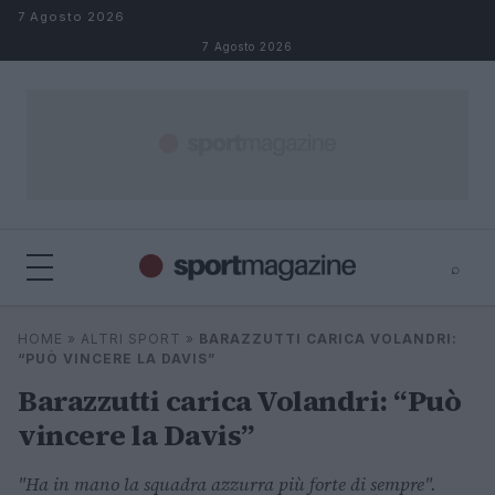
Salta al contenuto
7 Agosto 2026
7 Agosto 2026
⌕
⌕
×
HOME
»
ALTRI SPORT
»
BARAZZUTTI CARICA VOLANDRI:
Cerca
“PUÒ VINCERE LA DAVIS”
Barazzutti carica Volandri: “Può
vincere la Davis”
"Ha in mano la squadra azzurra più forte di sempre".