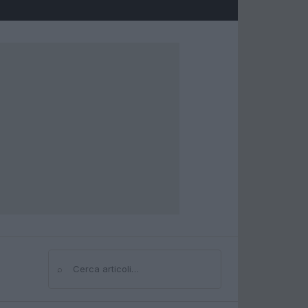
⌕
Cerca