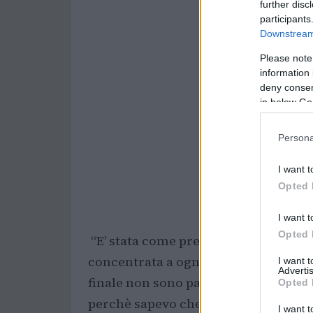
further disc
participants
Downstream 
Please note
information 
deny consent
in below Go
Persona
I want t
Opted 
I want t
Opted 
“E’ stata come previsto una gara im
concentrata a ogni run, conservando
I want 
Advertis
finale non sono partita benissimo, e 
Opted 
perchè sapevo che nella parte bassa d
I want t