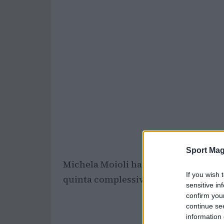
Sport Mag
Michela Moioli ha conquistato la qua
If you wish 
quinta complessiva) ai Mondiali di 
sensitive in
confirm you
continue se
information 