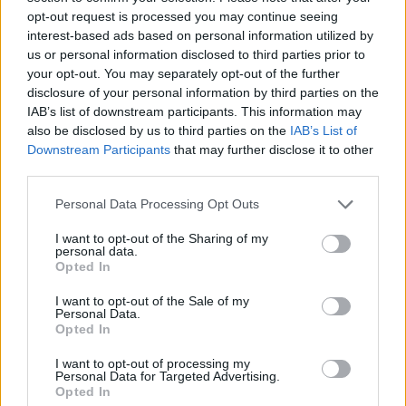
opt-out request is processed you may continue seeing
ALTRI SPORT
interest-based ads based on personal information utilized by
us or personal information disclosed to third parties prior to
your opt-out. You may separately opt-out of the further
disclosure of your personal information by third parties on the
IAB’s list of downstream participants. This information may
also be disclosed by us to third parties on the
IAB’s List of
Downstream Participants
that may further disclose it to other
third parties.
Please note that this website/app uses one or more Google
Personal Data Processing Opt Outs
services and may gather and store information including but
not limited to your visit or usage behaviour. You may click to
I want to opt-out of the Sharing of my
personal data.
grant or deny consent to Google and its third-party tags to
Opted In
use your data for below specified purposes in below Google
Guida alle rotazioni nella pallavolo con ruoli e segnali
consent section.
I want to opt-out of the Sale of my
Andrea Conforti · 8 Ago 2026
Personal Data.
Opted In
I want to opt-out of processing my
PIÙ LETTI
Personal Data for Targeted Advertising.
Opted In