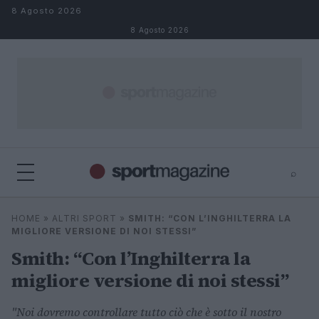
Salta al contenuto
8 Agosto 2026
8 Agosto 2026
⌕
⌕
×
HOME
»
ALTRI SPORT
»
SMITH: “CON L’INGHILTERRA LA
Cerca
MIGLIORE VERSIONE DI NOI STESSI”
Smith: “Con l’Inghilterra la
migliore versione di noi stessi”
"Noi dovremo controllare tutto ciò che è sotto il nostro