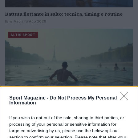
Battuta flottante in salto: tecnica, timing e routine
Ilaria Mauri · 8 Ago 2026
ALTRI SPORT
Sport Magazine -
Do Not Process My Personal
Information
If you wish to opt-out of the sale, sharing to third parties, or
Europei di nuoto di fondo 2026: l’Italia trionfa con
processing of your personal or sensitive information for
l’argento nella staffetta 4×1500
targeted advertising by us, please use the below opt-out
Andrea Conforti · 8 Ago 2026
section to confirm your selection. Please note that after your