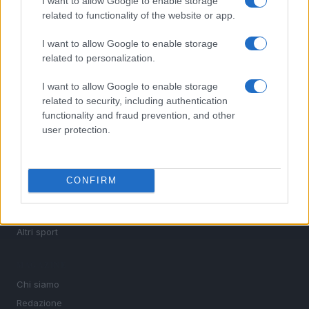
I want to allow Google to enable storage
calcio, basket, tennis, ciclismo, motori, Formula 1,
related to functionality of the website or app.
MotoGP e Olimpiadi. Le ultime news dalle competizioni
nazionali e internazionali, gli highlight delle partite, le
I want to allow Google to enable storage
interviste ai protagonisti e i risultati in tempo reale di tutte
related to personalization.
le discipline che fanno emozionare gli appassionati di
sport.
I want to allow Google to enable storage
related to security, including authentication
functionality and fraud prevention, and other
SEZIONI
user protection.
Calcio
Tennis
Basket
CONFIRM
Motori
Ciclismo
Altri sport
MAGAZINE
Chi siamo
Redazione