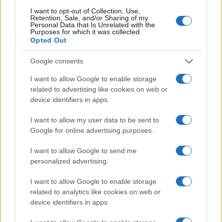
1
Europei degli sport acquatici, ciclismo e tennis: il
I want to opt-out of Collection, Use,
palinsesto sportivo del 3 agosto
Retention, Sale, and/or Sharing of my
Personal Data that Is Unrelated with the
Purposes for which it was collected.
2
Lara Gut: stipendio e patrimonio della sciatrice
Opted Out
3
Linci Rugby Club Milano: la storia di un gruppo di
Google consents
atlete che ha scelto l’autogestione
I want to allow Google to enable storage
4
A quanto ammonta il patrimonio di Federica
related to advertising like cookies on web or
Pellegrini? Lo stipendio
device identifiers in apps.
5
Dai Knicks ai campionati di tennis: le scommesse che
I want to allow my user data to be sent to
hanno fatto storia
Google for online advertising purposes.
I want to allow Google to send me
personalized advertising.
I want to allow Google to enable storage
related to analytics like cookies on web or
device identifiers in apps.
Sportmagazine: notizie, approfondimenti e classifiche su