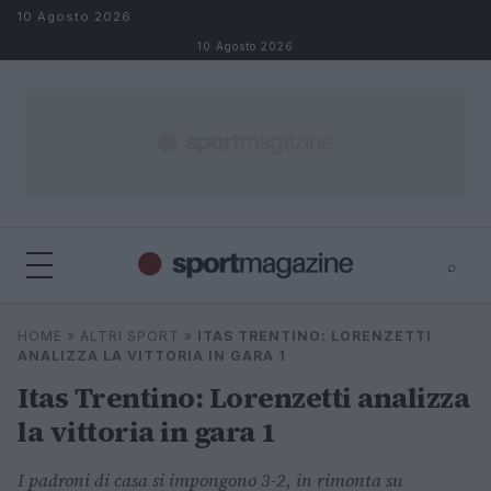
Salta al contenuto
10 Agosto 2026
10 Agosto 2026
⌕
⌕
×
HOME
»
ALTRI SPORT
»
ITAS TRENTINO: LORENZETTI
Cerca
ANALIZZA LA VITTORIA IN GARA 1
Itas Trentino: Lorenzetti analizza
la vittoria in gara 1
I padroni di casa si impongono 3-2, in rimonta su