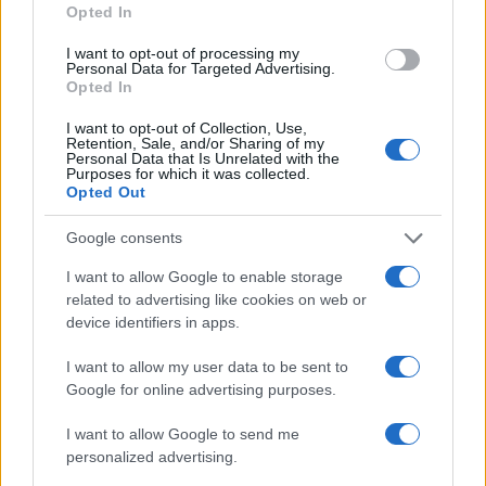
Opted In
Livio Berruti: la medaglia d’oro e il cambiamento
I want to opt-out of processing my
dello sport
Personal Data for Targeted Advertising.
Francesca Lombardi · 10 Ago 2026
Opted In
I want to opt-out of Collection, Use,
Retention, Sale, and/or Sharing of my
Personal Data that Is Unrelated with the
PIÙ LETTI
Purposes for which it was collected.
Opted Out
1
Europei degli sport acquatici, ciclismo e tennis: il
Google consents
palinsesto sportivo del 3 agosto
I want to allow Google to enable storage
2
A quanto ammonta il patrimonio di Federica
related to advertising like cookies on web or
Pellegrini? Lo stipendio
device identifiers in apps.
3
Lara Gut: stipendio e patrimonio della sciatrice
I want to allow my user data to be sent to
Google for online advertising purposes.
4
Linci Rugby Club Milano: la storia di un gruppo di
atlete che ha scelto l’autogestione
I want to allow Google to send me
5
personalized advertising.
Valentina Zago: l’arrivo a Trescore Balneario e il suo
impatto nella pallavolo italiana