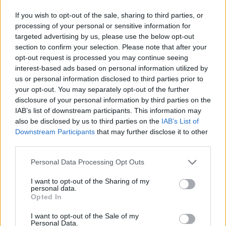
If you wish to opt-out of the sale, sharing to third parties, or
processing of your personal or sensitive information for
targeted advertising by us, please use the below opt-out
section to confirm your selection. Please note that after your
opt-out request is processed you may continue seeing
Nuoto: l’Italia si prepara per gli Europei 2026 a Parigi
interest-based ads based on personal information utilized by
us or personal information disclosed to third parties prior to
Ilaria Mauri · 10 Ago 2026
your opt-out. You may separately opt-out of the further
disclosure of your personal information by third parties on the
ALTRI SPORT
IAB’s list of downstream participants. This information may
also be disclosed by us to third parties on the
IAB’s List of
Downstream Participants
that may further disclose it to other
third parties.
Please note that this website/app uses one or more Google
Personal Data Processing Opt Outs
services and may gather and store information including but
not limited to your visit or usage behaviour. You may click to
I want to opt-out of the Sharing of my
personal data.
grant or deny consent to Google and its third-party tags to
Opted In
use your data for below specified purposes in below Google
consent section.
I want to opt-out of the Sale of my
Personal Data.