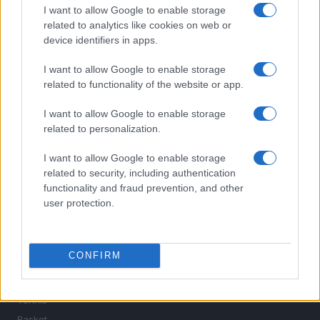
I want to allow Google to enable storage
related to analytics like cookies on web or
device identifiers in apps.
I want to allow Google to enable storage
related to functionality of the website or app.
I want to allow Google to enable storage
related to personalization.
Sportmagazine: notizie, approfondimenti e classifiche su
calcio, basket, tennis, ciclismo, motori, Formula 1,
I want to allow Google to enable storage
MotoGP e Olimpiadi. Le ultime news dalle competizioni
related to security, including authentication
nazionali e internazionali, gli highlight delle partite, le
functionality and fraud prevention, and other
interviste ai protagonisti e i risultati in tempo reale di tutte
user protection.
le discipline che fanno emozionare gli appassionati di
sport.
CONFIRM
SEZIONI
Calcio
Tennis
Basket