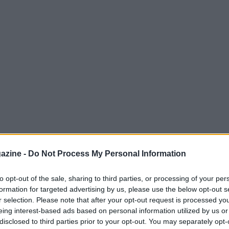
azine -
Do Not Process My Personal Information
ue gare, mercoledì mattina si è svolto il picks
to opt-out of the sale, sharing to third parties, or processing of your per
ale. Il Picks, come procedura consolidata
formation for targeted advertising by us, please use the below opt-out s
o alle prime 3 squadre della classifica della
r selection. Please note that after your opt-out request is processed y
eing interest-based ads based on personal information utilized by us or
ana, Jesenice e Val Pusteria, di scegliere i
disclosed to third parties prior to your opt-out. You may separately opt-