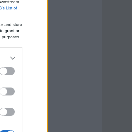
 downstream
B’s List of
er and store
to grant or
ed purposes