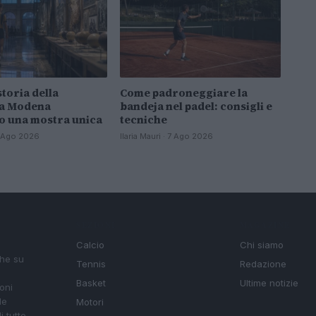
storia della
Come padroneggiare la
 a Modena
bandeja nel padel: consigli e
o una mostra unica
tecniche
 7 Ago 2026
Ilaria Mauri · 7 Ago 2026
SEZIONI
MAGAZINE
Calcio
Chi siamo
che su
Tennis
Redazione
Basket
Ultime notizie
oni
le
Motori
i tutte