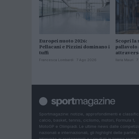
Europei nuoto 2026:
Scopri la 
Pellacani e Pizzini dominano i
pallavolo
tuffi
attravers
Francesca Lombardi · 7 Ago 2026
Ilaria Mauri ·
Sportmagazine: notizie, approfondimenti e classifi
calcio, basket, tennis, ciclismo, motori, Formula 1,
MotoGP e Olimpiadi. Le ultime news dalle competizi
nazionali e internazionali, gli highlight delle partite, 
interviste ai protagonisti e i risultati in tempo reale d