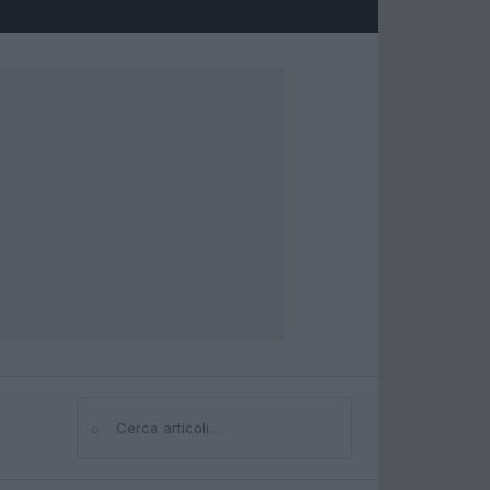
⌕
Cerca