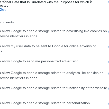
ersonal Data that Is Unrelated with the Purposes for which it
cos Weihenstephan. La seconda squadra
lected.
Out
 inizierà contro l’HC Gherdeina
al Pusteria ha preferito l’EHC Lustenau, la
consents
 rimasta con la scelta obbligata della S.G.
o allow Google to enable storage related to advertising like cookies on
arti di finale riproponendo così il derby
evice identifiers in apps.
yoff Scudetto della IHL-Serie A.
o allow my user data to be sent to Google for online advertising
s.
erie italiana saranno 5 ai nastri di partenza
 record di partecipanti della prima stagione
to allow Google to send me personalized advertising.
tra Italia, Austria e Slovenia.
o allow Google to enable storage related to analytics like cookies on
evice identifiers in apps.
o allow Google to enable storage related to functionality of the website
zine
o allow Google to enable storage related to personalization.