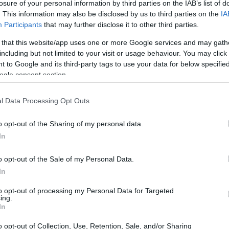
losure of your personal information by third parties on the IAB’s list of
. This information may also be disclosed by us to third parties on the
IA
Participants
that may further disclose it to other third parties.
 that this website/app uses one or more Google services and may gath
including but not limited to your visit or usage behaviour. You may click 
 to Google and its third-party tags to use your data for below specifi
ogle consent section.
l Data Processing Opt Outs
o opt-out of the Sharing of my personal data.
In
o opt-out of the Sale of my Personal Data.
In
to opt-out of processing my Personal Data for Targeted
ing.
In
Olimpija Ljublja, il vincitore della stagione
o opt-out of Collection, Use, Retention, Sale, and/or Sharing