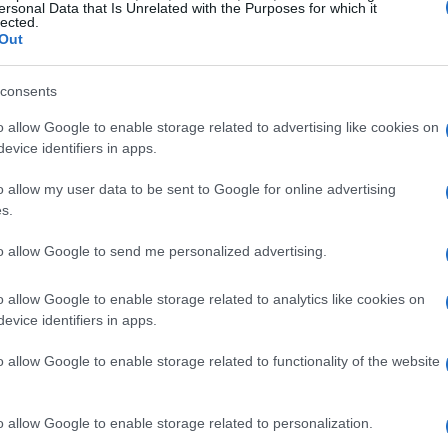
ersonal Data that Is Unrelated with the Purposes for which it
io ma non è andata. Abbiamo pensato di
lected.
Out
nticino senza faticare e ci siamo riusciti, ma
i punti abbiamo capito che ci sarebbe voluto
consents
noli che purtroppo ci sono scappati, poi ci
o allow Google to enable storage related to advertising like cookies on
e e nel finale abbiamo pagato” ha detto
evice identifiers in apps.
o allow my user data to be sent to Google for online advertising
s.
to allow Google to send me personalized advertising.
o allow Google to enable storage related to analytics like cookies on
evice identifiers in apps.
zine
o allow Google to enable storage related to functionality of the website
o allow Google to enable storage related to personalization.