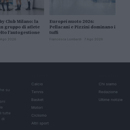
by Club Milano: la
Europei nuoto 2026:
un gruppo di atlete
Pellacani e Pizzini dominano i
elto l’autogestione
tuffi
 7 Ago 2026
Francesca Lombardi · 7 Ago 2026
SEZIONI
MAGAZINE
Calcio
Chi siamo
che su
Tennis
Redazione
Basket
Ultime notizie
oni
le
Motori
i tutte
Ciclismo
 di
Altri sport