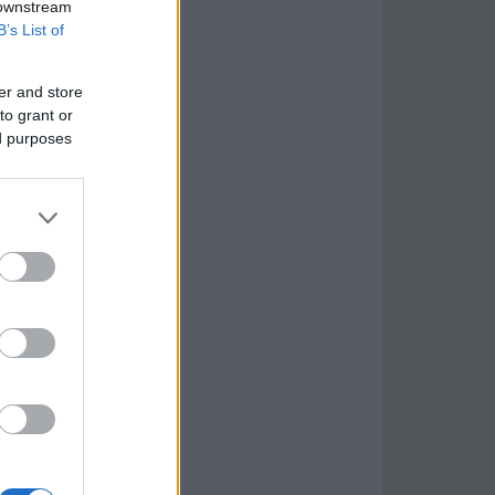
 downstream
B’s List of
er and store
to grant or
ed purposes