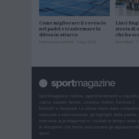
Come migliorare il rovescio
Linci Rug
nel padel e trasformare la
storia di 
difesa in attacco
che ha sc
Francesca Lombardi · 7 Ago 2026
Ilaria Mauri ·
Sportmagazine: notizie, approfondimenti e classifi
calcio, basket, tennis, ciclismo, motori, Formula 1,
MotoGP e Olimpiadi. Le ultime news dalle competizi
nazionali e internazionali, gli highlight delle partite, 
interviste ai protagonisti e i risultati in tempo reale d
le discipline che fanno emozionare gli appassionati
sport.