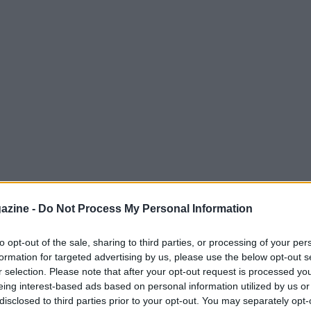
azine -
Do Not Process My Personal Information
e Simone Consonni nella madison del ciclismo
to opt-out of the sale, sharing to third parties, or processing of your per
to perché non sono state rispettate le
formation for targeted advertising by us, please use the below opt-out s
o di Consonni nell’inseguimento a squadre e il
r selection. Please note that after your opt-out request is processed y
eing interest-based ads based on personal information utilized by us or
nium
disclosed to third parties prior to your opt-out. You may separately opt-