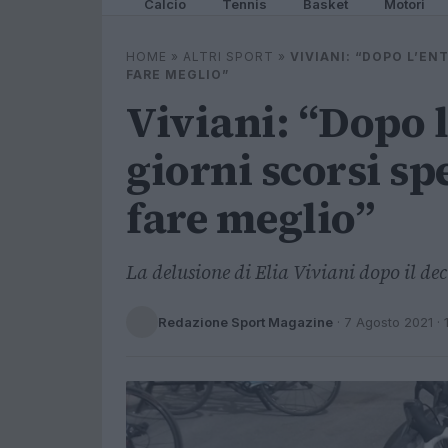
Calcio
Tennis
Basket
Motori
HOME
»
ALTRI SPORT
»
VIVIANI: “DOPO L’EN
FARE MEGLIO”
Viviani: “Dopo 
giorni scorsi s
fare meglio”
La delusione di Elia Viviani dopo il de
Redazione Sport Magazine
·
7 Agosto 2021
· 