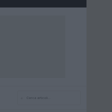
⌕
Cerca