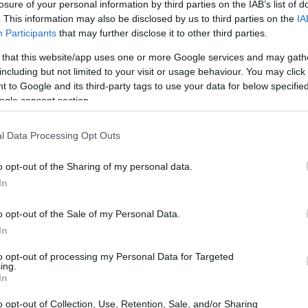
losure of your personal information by third parties on the IAB’s list of
. This information may also be disclosed by us to third parties on the
IA
Participants
that may further disclose it to other third parties.
 that this website/app uses one or more Google services and may gath
including but not limited to your visit or usage behaviour. You may click 
 to Google and its third-party tags to use your data for below specifi
ogle consent section.
l Data Processing Opt Outs
o opt-out of the Sharing of my personal data.
In
o opt-out of the Sale of my Personal Data.
In
to opt-out of processing my Personal Data for Targeted
ing.
ne prima della gara, gli ho detto che saremmo
In
 andata bene. Dopo l’entusiasmo dei giorni
o opt-out of Collection, Use, Retention, Sale, and/or Sharing