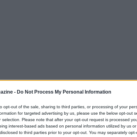
azine -
Do Not Process My Personal Information
to opt-out of the sale, sharing to third parties, or processing of your per
formation for targeted advertising by us, please use the below opt-out s
ernazionale
r selection. Please note that after your opt-out request is processed y
eing interest-based ads based on personal information utilized by us or
ogliere l’European Champions League di calcio
disclosed to third parties prior to your opt-out. You may separately opt-