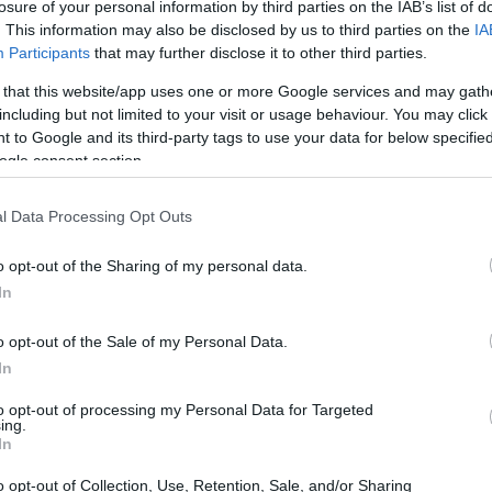
losure of your personal information by third parties on the IAB’s list of
a organizzato dalla Itsf International Table
. This information may also be disclosed by us to third parties on the
IA
on la Figest e la Licb. Questo torneo vedrà la
Participants
that may further disclose it to other third parties.
ovenienti da 17 nazioni, tra cui Armenia,
 that this website/app uses one or more Google services and may gath
tazione rappresenta un’importante occasione
including but not limited to your visit or usage behaviour. You may click 
 to Google and its third-party tags to use your data for below specifi
o sport che unisce divertimento e
ogle consent section.
l Data Processing Opt Outs
o opt-out of the Sharing of my personal data.
In
o opt-out of the Sale of my Personal Data.
In
to opt-out of processing my Personal Data for Targeted
ing.
In
o opt-out of Collection, Use, Retention, Sale, and/or Sharing