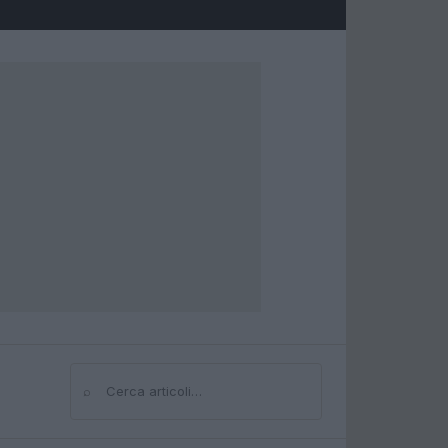
⌕
Cerca