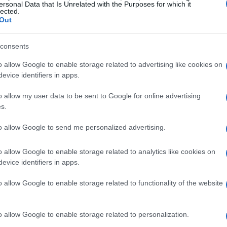
ersonal Data that Is Unrelated with the Purposes for which it
lected.
Out
consents
o allow Google to enable storage related to advertising like cookies on
am italiani
evice identifiers in apps.
o allow my user data to be sent to Google for online advertising
 categorie: uomini, donne e senior. L’Italia
s.
rse città, tra cui Siracusa, Napoli e Lucca per
to allow Google to send me personalized advertising.
amphili per le donne, e la squadra di casa di
 i senior. Questo mix di talenti locali e
o allow Google to enable storage related to analytics like cookies on
tite emozionanti e di alto livello.
evice identifiers in apps.
o allow Google to enable storage related to functionality of the website
festazione
o allow Google to enable storage related to personalization.
ariegato. Venerdì 15 novembre si svolgerà