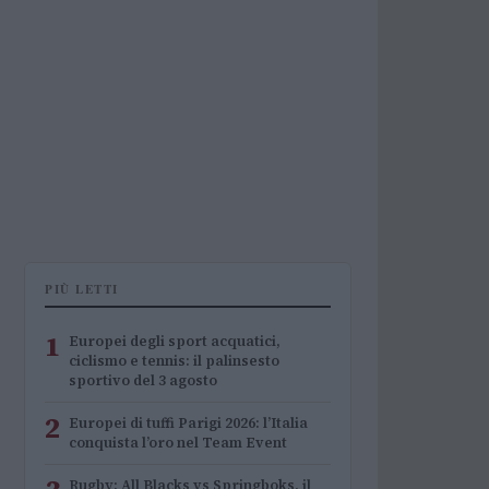
PIÙ LETTI
1
Europei degli sport acquatici,
ciclismo e tennis: il palinsesto
sportivo del 3 agosto
2
Europei di tuffi Parigi 2026: l’Italia
conquista l’oro nel Team Event
Rugby: All Blacks vs Springboks, il