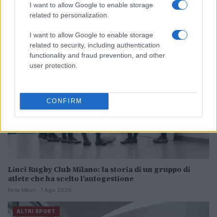
I want to allow Google to enable storage
Continua a leggere
related to personalization.
I want to allow Google to enable storage
ALTRI SPORT
related to security, including authentication
functionality and fraud prevention, and other
user protection.
CONFIRM
Linci Rugby Club Milano: la storia di un gruppo di
atlete che ha scelto l’autogestione
Ilaria Mauri · 7 Ago 2026
ALTRI SPORT