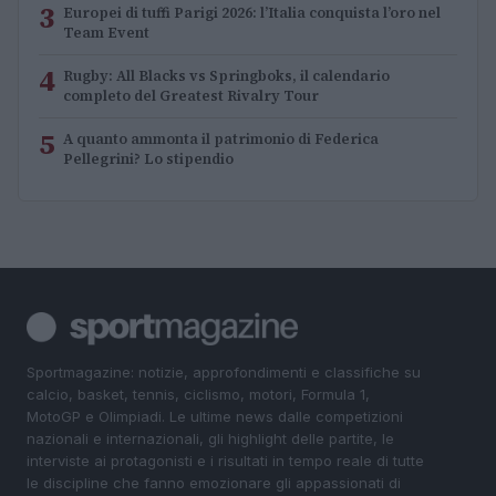
3
Europei di tuffi Parigi 2026: l’Italia conquista l’oro nel
Team Event
4
Rugby: All Blacks vs Springboks, il calendario
completo del Greatest Rivalry Tour
5
A quanto ammonta il patrimonio di Federica
Pellegrini? Lo stipendio
Sportmagazine: notizie, approfondimenti e classifiche su
calcio, basket, tennis, ciclismo, motori, Formula 1,
MotoGP e Olimpiadi. Le ultime news dalle competizioni
nazionali e internazionali, gli highlight delle partite, le
interviste ai protagonisti e i risultati in tempo reale di tutte
le discipline che fanno emozionare gli appassionati di