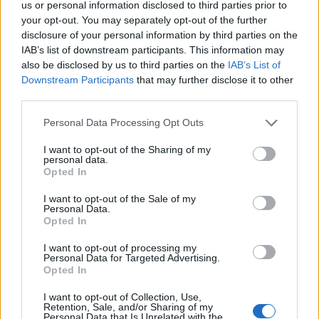
us or personal information disclosed to third parties prior to
squadra in campo, approfittare delle
your opt-out. You may separately opt-out of the further
agevolazioni per studenti e contribuire al tifo
disclosure of your personal information by third parties on the
che può spingere Scandicci verso risultati
IAB’s list of downstream participants. This information may
also be disclosed by us to third parties on the
IAB’s List of
importanti sia in Europa sia in Italia.
Downstream Participants
that may further disclose it to other
third parties.
Please note that this website/app uses one or more Google
Personal Data Processing Opt Outs
AUTORE
services and may gather and store information including but
Andrea Conforti
not limited to your visit or usage behaviour. You may click to
I want to opt-out of the Sharing of my
personal data.
grant or deny consent to Google and its third-party tags to
Andrea Conforti, 46enne torinese dal look
Opted In
use your data for below specified purposes in below Google
casual e naturale, è un analista tattico che
consent section.
trasforma dati e clip in racconti social. Ricorda
I want to opt-out of the Sale of my
Personal Data.
quando annotò la rimonta al box stampa dello
Opted In
Stadio Olimpico Grande Torino: da
quell'appunto nacque la sua linea editoriale,
I want to opt-out of processing my
che propugna spiegazioni visive per il tifoso
Personal Data for Targeted Advertising.
Opted In
critico. Dettaglio unico: una stagione
allenatore under15 al Chieri e ciclista urbano.
I want to opt-out of Collection, Use,
Retention, Sale, and/or Sharing of my
Personal Data that Is Unrelated with the