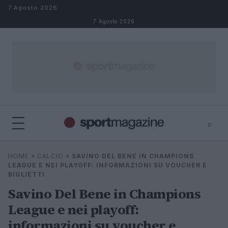
Salta al contenuto
7 Agosto 2026
7 Agosto 2026
⌕
⌕
×
HOME
»
CALCIO
»
SAVINO DEL BENE IN CHAMPIONS
Cerca
LEAGUE E NEI PLAYOFF: INFORMAZIONI SU VOUCHER E
BIGLIETTI
Savino Del Bene in Champions
League e nei playoff:
informazioni su voucher e