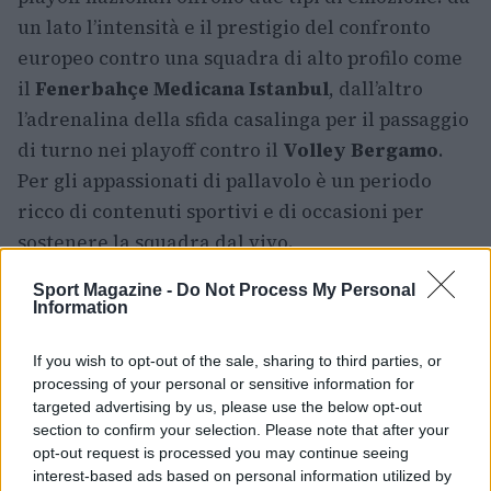
un lato l’intensità e il prestigio del confronto
europeo contro una squadra di alto profilo come
il
Fenerbahçe Medicana Istanbul
, dall’altro
l’adrenalina della sfida casalinga per il passaggio
di turno nei playoff contro il
Volley Bergamo
.
Per gli appassionati di pallavolo è un periodo
ricco di contenuti sportivi e di occasioni per
sostenere la squadra dal vivo.
Sport Magazine -
Do Not Process My Personal
Riepilogo operativo
Information
Chi non ottiene il voucher può comunque
If you wish to opt-out of the sale, sharing to third parties, or
valutare l’acquisto dei biglietti a prezzo ridotto
processing of your personal or sensitive information for
in biglietteria mostrando lo
status di studente
.
targeted advertising by us, please use the below opt-out
section to confirm your selection. Please note that after your
Questi eventi rappresentano un’opportunità per
opt-out request is processed you may continue seeing
vivere la pallavolo ad alto livello: seguire la
interest-based ads based on personal information utilized by