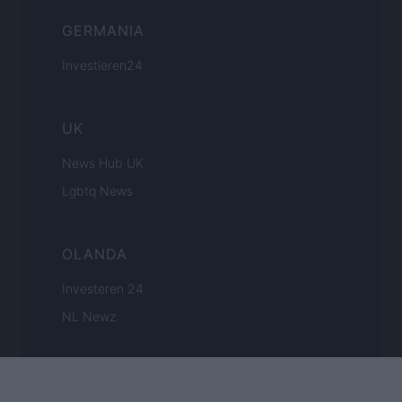
GERMANIA
Investieren24
UK
News Hub UK
Lgbtq News
OLANDA
Investeren 24
NL Newz