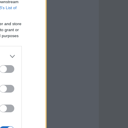
 downstream
B’s List of
er and store
to grant or
ed purposes