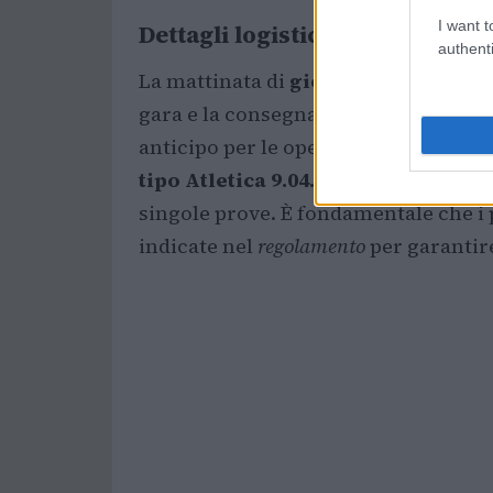
I want t
Dettagli logistici per atletica
authenti
La mattinata di
giovedì 09 aprile 20
gara e la consegna delle convocazioni
anticipo per le operazioni prelimin
tipo Atletica 9.04.2026
sono riportate
singole prove. È fondamentale che i 
indicate nel
regolamento
per garantir