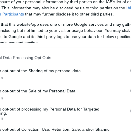
losure of your personal information by third parties on the IAB’s list of
io
, le modalità organizzative e i
regolamenti
per
. This information may also be disclosed by us to third parties on the
IA
Participants
that may further disclose it to other third parties.
 that this website/app uses one or more Google services and may gath
including but not limited to your visit or usage behaviour. You may click 
 to Google and its third-party tags to use your data for below specifi
ogle consent section.
l Data Processing Opt Outs
o opt-out of the Sharing of my personal data.
In
o opt-out of the Sale of my Personal Data.
In
to opt-out of processing my Personal Data for Targeted
ing.
In
o opt-out of Collection, Use, Retention, Sale, and/or Sharing