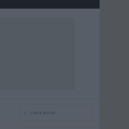
⌕
Cerca