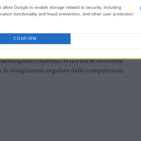
o allow Google to enable storage related to security, including
cation functionality and fraud prevention, and other user protection.
26
inizierà con la ricognizione delle aree di
: le scuole sono invitate a presentarsi con
CONFIRM
ari. Nel documento allegato denominato
File
 le procedure operative e gli orari delle
partecipanti rispettino le norme di sicurezza
e lo svolgimento regolare delle competizioni.