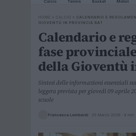
Calcio
Tennis
Basket
Motori
HOME
»
CALCIO
»
CALENDARIO E REGOLAMENT
GIOVENTÙ IN PROVINCIA BAT
Calendario e re
fase provinciale
della Gioventù 
Sintesi delle informazioni essenziali su
leggera prevista per giovedì 09 aprile 2
scuole
Francesca Lombardi
·
25 Marzo 2026
· 4 min