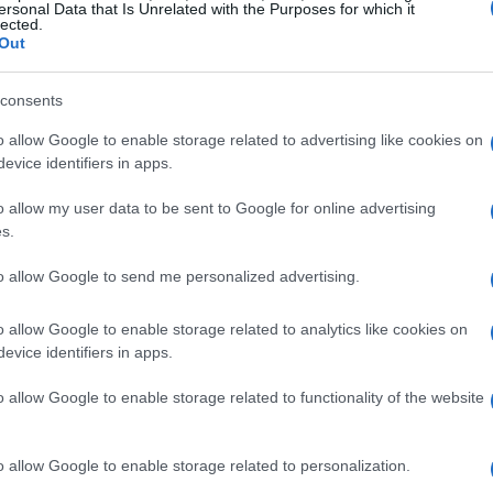
ersonal Data that Is Unrelated with the Purposes for which it
lected.
Out
6
, riguardano in particolare la
fase
le Secondarie di II grado e la manifestazione
consents
e Secondarie di I e II grado. Qui trovate un
o allow Google to enable storage related to advertising like cookies on
ghi e dei documenti scaricabili.
evice identifiers in apps.
 date di riferimento
o allow my user data to be sent to Google for online advertising
s.
era
, la giornata provinciale è fissata per
to allow Google to send me personalized advertising.
so lo
Stadio Comunale “C. Puttilli”
con
o allow Google to enable storage related to analytics like cookies on
ta
. Questa indicazione è riportata nel file
evice identifiers in apps.
 rappresenta il riferimento ufficiale per
vinciale
di
pallavolo
coinvolge le Scuole
o allow Google to enable storage related to functionality of the website
rneo sono stati trasmessi il
calendario
degli
o allow Google to enable storage related to personalization.