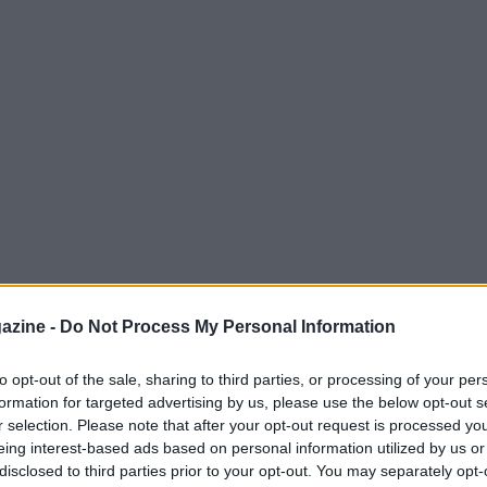
azine -
Do Not Process My Personal Information
to opt-out of the sale, sharing to third parties, or processing of your per
formation for targeted advertising by us, please use the below opt-out s
rmazioni operative relative ai prossimi
r selection. Please note that after your opt-out request is processed y
eing interest-based ads based on personal information utilized by us or
la Gioventù
nella provincia di
Barletta–
disclosed to third parties prior to your opt-out. You may separately opt-
ciali pubblicate dall’
Ufficio VIII – Ambito