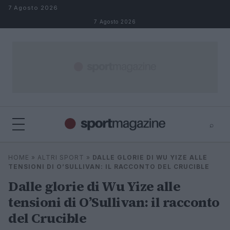
Salta al contenuto
7 Agosto 2026
7 Agosto 2026
⌕
⌕
×
HOME
»
ALTRI SPORT
»
DALLE GLORIE DI WU YIZE ALLE
Cerca
TENSIONI DI O’SULLIVAN: IL RACCONTO DEL CRUCIBLE
Dalle glorie di Wu Yize alle
tensioni di O’Sullivan: il racconto
del Crucible