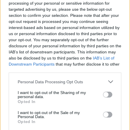
Crucible
merita un trattamento speciale,
processing of your personal or sensitive information for
paragonandolo idealmente a palcoscenici storici
targeted advertising by us, please use the below opt-out
section to confirm your selection. Please note that after your
di altri sport e chiedendo rispetto per la
opt-out request is processed you may continue seeing
tradizione.
interest-based ads based on personal information utilized by
us or personal information disclosed to third parties prior to
Nel complesso, il periodo intorno al World
your opt-out. You may separately opt-out of the further
disclosure of your personal information by third parties on the
Snooker Championship 2026 è stato una miscela
IAB’s list of downstream participants. This information may
di gioventù emergente, campioni storici e
also be disclosed by us to third parties on the
IAB’s List of
situazioni che hanno stimolato dibattiti tecnici e
Downstream Participants
that may further disclose it to other
third parties.
etici. Tra le immagini più durevoli rimarranno il
18-17 di Wu Yize del 04/05/26, le reazioni di
Please note that this website/app uses one or more Google
Personal Data Processing Opt Outs
services and may gather and store information including but
O’Sullivan nelle giornate del 25-27/04/26 e i
not limited to your visit or usage behaviour. You may click to
I want to opt-out of the Sharing of my
momenti spettacolari che hanno accompagnato
personal data.
grant or deny consent to Google and its third-party tags to
Opted In
ogni sessione.
use your data for below specified purposes in below Google
consent section.
I want to opt-out of the Sale of my
Personal Data.
Opted In
AUTORE