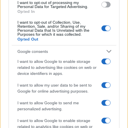
I want to opt-out of processing my
Bianca Magni
Personal Data for Targeted Advertising.
Opted In
Bianca Magni ha trascritto a mano il diario di
un collezionista fiorentino trovato all'Archivio
I want to opt-out of Collection, Use,
di Stato per una serie sul Rinascimento
Retention, Sale, and/or Sharing of my
Personal Data that Is Unrelated with the
urbano; è collaboratrice storica che propone
Purposes for which it was collected.
percorsi culturali e note d'archivio. Vive a
Opted Out
Firenze ed è referente per scambi con
biblioteche storiche cittadine.
Google consents
I want to allow Google to enable storage
related to advertising like cookies on web or
device identifiers in apps.
I want to allow my user data to be sent to
Google for online advertising purposes.
I want to allow Google to send me
personalized advertising.
I want to allow Google to enable storage
related to analytics like cookies on web or