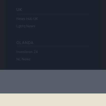
UK
News Hub UK
Lgbtq News
OLANDA
Investeren 24
NL Newz