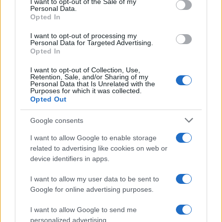
I want to opt-out of the Sale of my
Personal Data.
Easter Volley trasforma Ancona in un centro di pallavolo
Opted In
giovanile e solidarietà: oltre 150 squadre, 31 impianti e una
raccolta fondi per…
I want to opt-out of processing my
Personal Data for Targeted Advertising.
Bianca Magni · 3 Apr 2026
Opted In
I want to opt-out of Collection, Use,
MOTORI
Retention, Sale, and/or Sharing of my
Personal Data that Is Unrelated with the
Purposes for which it was collected.
Opted Out
Google consents
I want to allow Google to enable storage
related to advertising like cookies on web or
device identifiers in apps.
I want to allow my user data to be sent to
Gp della Thailandia 2026: tutto sul via del
Google for online advertising purposes.
mondiale Moto2 a Buriram
I want to allow Google to send me
Il mondiale Moto2 2026 si apre a Buriram: programma del
personalized advertising.