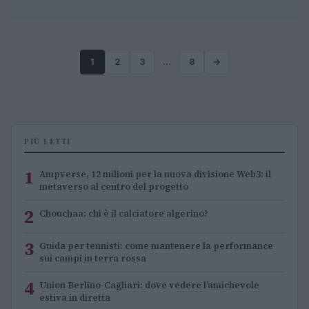
1
2
3
…
8
→
PIÙ LETTI
1
Ampverse, 12 milioni per la nuova divisione Web3: il
metaverso al centro del progetto
2
Chouchaa: chi è il calciatore algerino?
3
Guida per tennisti: come mantenere la performance
sui campi in terra rossa
4
Union Berlino-Cagliari: dove vedere l’amichevole
estiva in diretta