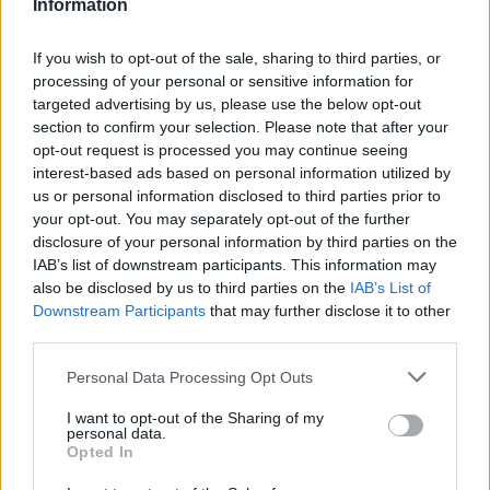
Information
mondiale 2026 e cosa c’è in palio
Partecipa al voto per la fanbase più appassionata del FIFA
If you wish to opt-out of the sale, sharing to third parties, or
World Cup 2026: istruzioni, match del giorno e premi per i
processing of your personal or sensitive information for
vincitori
targeted advertising by us, please use the below opt-out
section to confirm your selection. Please note that after your
Bianca Magni · 3 Apr 2026
opt-out request is processed you may continue seeing
interest-based ads based on personal information utilized by
ALTRI SPORT
us or personal information disclosed to third parties prior to
your opt-out. You may separately opt-out of the further
disclosure of your personal information by third parties on the
IAB’s list of downstream participants. This information may
also be disclosed by us to third parties on the
IAB’s List of
Downstream Participants
that may further disclose it to other
third parties.
Please note that this website/app uses one or more Google
Personal Data Processing Opt Outs
services and may gather and store information including but
not limited to your visit or usage behaviour. You may click to
I want to opt-out of the Sharing of my
Torneo internazionale Easter Volley: 150
personal data.
grant or deny consent to Google and its third-party tags to
Opted In
squadre, finali al PalaRossini Estra
use your data for below specified purposes in below Google
Prometeo
consent section.