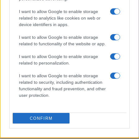
weekend, informazioni su come vedere la gara e i punti
chiave del…
I want to allow Google to enable storage
Bianca Magni · 1 Mar 2026
related to analytics like cookies on web or
device identifiers in apps.
CICLISMO
I want to allow Google to enable storage
related to functionality of the website or app.
I want to allow Google to enable storage
related to personalization.
I want to allow Google to enable storage
related to security, including authentication
functionality and fraud prevention, and other
user protection.
Intelligenza artificiale e edge computing:
cosa cambia per le aziende
CONFIRM
Un'analisi tecnica e pratica di come l'intelligenza artificiale
all'edge stia cambiando latenza, sicurezza e costi
Bianca Magni · 28 Feb 2026