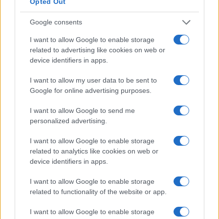
Opted Out
industria manifatturiera e applicazioni
biomedicali.
Google consents
I want to allow Google to enable storage
Nel settore tech è noto che i trasferimenti
related to advertising like cookies on web or
tecnologici richiedono validazione su scala e
device identifiers in apps.
adattamenti produttivi. Le aziende industriali
I want to allow my user data to be sent to
integrano soluzioni F1 con modifiche per costi,
Google for online advertising purposes.
sicurezza e normative. Un dato rilevante: molte
I want to allow Google to send me
tecnologie nate in pista raggiungono l’adozione
personalized advertising.
commerciale dopo cicli di test che durano anni, a
conferma dell’importanza degli investimenti
I want to allow Google to enable storage
related to analytics like cookies on web or
continui e del trasferimento tecnologico
device identifiers in apps.
pianificato.
I want to allow Google to enable storage
Mercato
related to functionality of the website or app.
Dal punto di vista tecnico, il mercato della
I want to allow Google to enable storage