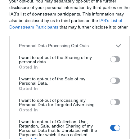
your opt-out. You may separately opt-out of the further
software avanzato. I benchmark mostrano che
disclosure of your personal information by third parties on the
molte innovazioni, dopo adattamenti normativi e
IAB’s list of downstream participants. This information may
also be disclosed by us to third parties on the
IAB’s List of
di costo, migrano verso mercati civili. Le
Downstream Participants
that may further disclose it to other
performance ottenute sui circuiti guidano
third parties.
standard più elevati in settori quali aerospazio,
Please note that this website/app uses one or more Google
Personal Data Processing Opt Outs
automotive e ingegneria industriale.
services and may gather and store information including but
not limited to your visit or usage behaviour. You may click to
I want to opt-out of the Sharing of my
Materiali compositi
: i compositi leggeri
personal data.
grant or deny consent to Google and its third-party tags to
Opted In
utilizzati nei telai e nelle carrozzerie vengono
use your data for below specified purposes in below Google
adottati in aeronautica e nell’automotive di
consent section.
I want to opt-out of the Sale of my
Personal Data.
serie per ridurre peso e consumi.
Opted In
Sistemi ibridi
e gestione energia: le tecnologie
di recupero dell’energia e l’elettronica di
I want to opt-out of processing my
Personal Data for Targeted Advertising.
potenza migliorano l’efficienza di auto ibride
Opted In
ed elettriche.
Simulazione
e telemetry: software di
I want to opt-out of Collection, Use,
Retention, Sale, and/or Sharing of my
simulazione, modellazione e analisi dati
Personal Data that Is Unrelated with the
Purposes for which it was collected.
ottimizzano processi anche in edilizia,