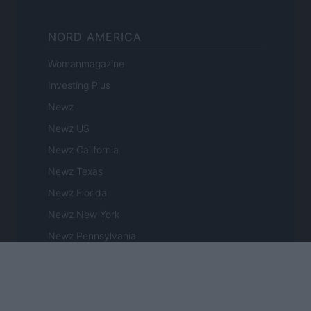
NORD AMERICA
Womanmagazine
Investing Plus
Newz
Newz US
Newz California
Newz Texas
Newz Florida
Newz New York
Newz Pennsylvania
Newz Illinois
Newz Ohio
Gameland