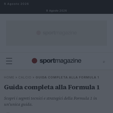
Salta al contenuto
8 Agosto 2026
8 Agosto 2026
⌕
⌕
×
HOME
»
CALCIO
»
GUIDA COMPLETA ALLA FORMULA 1
Cerca
Guida completa alla Formula 1
Scopri i segreti tecnici e strategici della Formula 1 in
un'unica guida.