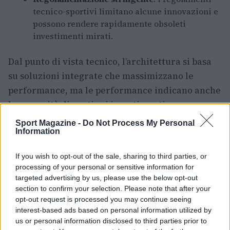
tecnico-sportivi limitano alcune innovazioni e
possono rendere rapidamente obsoleti
investimenti mirati.
Dal punto di vista tecnico, l’architettura si basa
su soluzioni integrate che massimizzano le
performance, ma le performance indicano anche
la necessità di continui investimenti e
aggiornamenti.
Sport Magazine -
Do Not Process My Personal
Information
Applicazioni
If you wish to opt-out of the sale, sharing to third parties, or
Dal punto di vista tecnico, le soluzioni sviluppate
processing of your personal or sensitive information for
targeted advertising by us, please use the below opt-out
in
Formula 1
fungono da banco di prova per
section to confirm your selection. Please note that after your
componenti e processi destinati ad altri settori.
opt-out request is processed you may continue seeing
L’architettura si basa su approcci di riduzione
interest-based ads based on personal information utilized by
us or personal information disclosed to third parties prior to
della massa, gestione termica e controllo