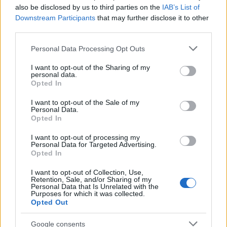
combinano regole simboliche e apprendimento
also be disclosed by us to third parties on the
IAB’s List of
Downstream Participants
that may further disclose it to other
statistico, con l’obiettivo di ridurre le
third parties.
allucinazioni e aumentare la controllabilità.
Please note that this website/app uses one or more Google
Personal Data Processing Opt Outs
Parallelamente cresceranno gli strumenti per
services and may gather and store information including but
audit, tracciabilità e misurazione del bias,
not limited to your visit or usage behaviour. You may click to
I want to opt-out of the Sharing of my
personal data.
componenti che saranno fondamentali per
grant or deny consent to Google and its third-party tags to
Opted In
use your data for below specified purposes in below Google
un’adozione su larga scala in ambito
consent section.
I want to opt-out of the Sale of my
commerciale e istituzionale. Ma porta con sé
Personal Data.
Opted In
limiti tecnici e implicazioni etiche che
richiedono attenzione, strumenti di controllo e
I want to opt-out of processing my
Personal Data for Targeted Advertising.
governance adeguata. Chi la adotta con
Opted In
consapevolezza — integrando validazione
I want to opt-out of Collection, Use,
umana, trasparenza e monitoraggio — può trarre
Retention, Sale, and/or Sharing of my
Personal Data that Is Unrelated with the
grandi vantaggi, limitando al contempo i rischi
Purposes for which it was collected.
Opted Out
più evidenti.
Google consents