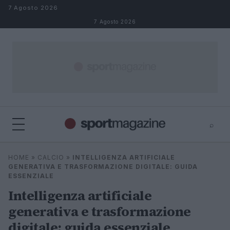
Salta al contenuto
7 Agosto 2026
7 Agosto 2026
⌕
⌕
×
HOME
»
CALCIO
»
INTELLIGENZA ARTIFICIALE
Cerca
GENERATIVA E TRASFORMAZIONE DIGITALE: GUIDA
ESSENZIALE
Intelligenza artificiale
generativa e trasformazione
digitale: guida essenziale