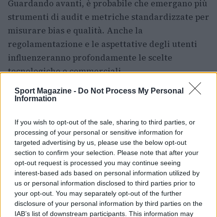
Guardando avanti, è probabile che emergano più
strumenti di audit e metriche standardizzate per
misurare bias e qualità. Anche la
regolamentazione e le aspettative degli utenti
influenzeranno profondamente le scelte
tecnologiche e commerciali.
Sport Magazine -
Do Not Process My Personal
Evoluzione tecnica prevista
Information
I modelli di maggiori dimensioni hanno superato
If you wish to opt-out of the sale, sharing to third parties, or
soglie importanti in termini di parametri e
processing of your personal or sensitive information for
capacità, ma la tendenza non è solo aumentare la
targeted advertising by us, please use the below opt-out
section to confirm your selection. Please note that after your
scala. Le ottimizzazioni per inferenza
opt-out request is processed you may continue seeing
(quantizzazione, pruning, acceleratori
interest-based ads based on personal information utilized by
hardware) stanno rendendo l’uso pratico più
us or personal information disclosed to third parties prior to
your opt-out. You may separately opt-out of the further
sostenibile. Nei prossimi 2–3 anni è plausibile
disclosure of your personal information by third parties on the
una diffusione maggiore di approcci ibridi che
IAB’s list of downstream participants. This information may