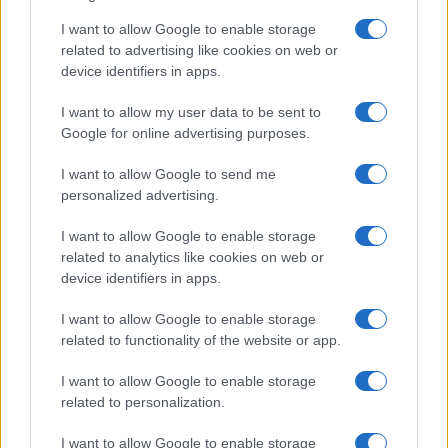
I want to allow Google to enable storage
AUTORE
related to advertising like cookies on web or
Bianca Magni
device identifiers in apps.
Bianca Magni ha trascritto a mano il diario di
I want to allow my user data to be sent to
un collezionista fiorentino trovato all'Archivio
Google for online advertising purposes.
di Stato per una serie sul Rinascimento
urbano; è collaboratrice storica che propone
I want to allow Google to send me
percorsi culturali e note d'archivio. Vive a
personalized advertising.
Firenze ed è referente per scambi con
biblioteche storiche cittadine.
I want to allow Google to enable storage
related to analytics like cookies on web or
device identifiers in apps.
I want to allow Google to enable storage
related to functionality of the website or app.
I want to allow Google to enable storage
related to personalization.
I want to allow Google to enable storage