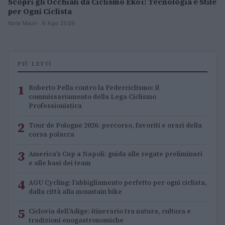
Scopri gli Occhiali da Ciclismo Ekoï: Tecnologia e Stile
per Ogni Ciclista
Ilaria Mauri · 6 Ago 2026
PIÙ LETTI
1
Roberto Pella contro la Federciclismo: il
commissariamento della Lega Ciclismo
Professionistica
2
Tour de Pologne 2026: percorso, favoriti e orari della
corsa polacca
3
America’s Cup a Napoli: guida alle regate preliminari
e alle basi dei team
4
AGU Cycling: l’abbigliamento perfetto per ogni ciclista,
dalla città alla mountain bike
5
Ciclovia dell’Adige: itinerario tra natura, cultura e
tradizioni enogastronomiche