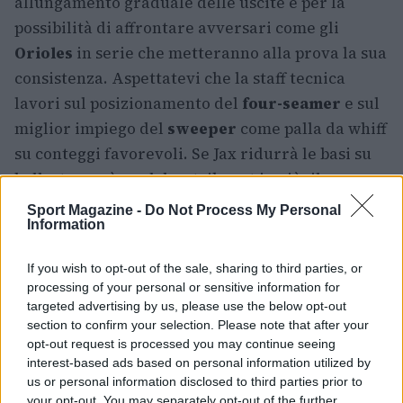
allungamento graduale delle uscite e per la
possibilità di affrontare avversari come gli
Orioles
in serie che metteranno alla prova la sua
consistenza. Aspettatevi che la staff tecnica
lavori sul posizionamento del
four-seamer
e sul
miglior impiego del
sweeper
come palla da whiff
su conteggi favorevoli. Se Jax ridurrà le basi su
ball e troverà qualche strikeout in più, il
progetto avrà valido riscontro.
Sport Magazine -
Do Not Process My Personal
Information
Valutazione conclusiva
If you wish to opt-out of the sale, sharing to third parties, or
In sintesi, il passaggio di Griffin Jax a partente
processing of your personal or sensitive information for
targeted advertising by us, please use the below opt-out
contiene elementi di vera promessa: un
arsenale
section to confirm your selection. Please note that after your
vario
, velocità sostenuta e un paio di pitch con
opt-out request is processed you may continue seeing
capacità di chiudere gli at-bat. Tuttavia, il nodo
interest-based ads based on personal information utilized by
us or personal information disclosed to third parties prior to
del
controllo
e il rapporto K/BB rimangono i
your opt-out. You may separately opt-out of the further