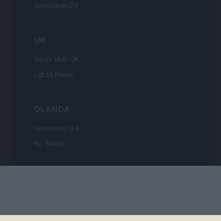
Investieren24
UK
News Hub UK
Lgbtq News
OLANDA
Investeren 24
NL Newz