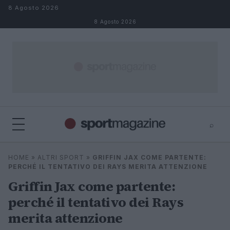
Salta al contenuto
8 Agosto 2026
8 Agosto 2026
⌕
⌕
×
HOME
»
ALTRI SPORT
»
GRIFFIN JAX COME PARTENTE:
Cerca
PERCHÉ IL TENTATIVO DEI RAYS MERITA ATTENZIONE
Griffin Jax come partente:
perché il tentativo dei Rays
merita attenzione