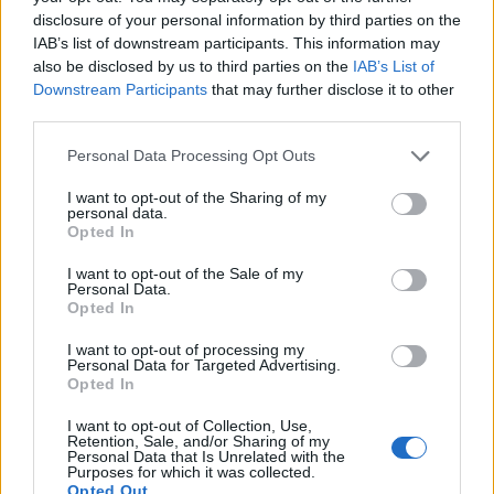
punti critici da monitorare. Per tifosi, manager
disclosure of your personal information by third parties on the
di roster e analisti è una storia da seguire: il
IAB’s list of downstream participants. This information may
also be disclosed by us to third parties on the
IAB’s List of
potenziale c’è, ma la trasformazione richiede
Downstream Participants
that may further disclose it to other
tempo, aggiustamenti tecnici e fiducia del team.
third parties.
Please note that this website/app uses one or more Google
Personal Data Processing Opt Outs
services and may gather and store information including but
not limited to your visit or usage behaviour. You may click to
I want to opt-out of the Sharing of my
AUTORE
personal data.
Susanna Riva
grant or deny consent to Google and its third-party tags to
Opted In
use your data for below specified purposes in below Google
Susanna Riva osserva Bologna dalla finestra
consent section.
I want to opt-out of the Sale of my
dell’Archivio di Stato dove una volta ha
Personal Data.
passato una settimana a consultare faldoni
Opted In
sulle cooperative cittadine: quel documento
segnò la scelta editoriale di approfondire
I want to opt-out of processing my
Personal Data for Targeted Advertising.
responsabilità istituzionali. Tiene linea critica
Opted In
nella redazione, amante del caffè lungo e del
taccuino sempre pieno.
I want to opt-out of Collection, Use,
Retention, Sale, and/or Sharing of my
Personal Data that Is Unrelated with the
Purposes for which it was collected.
Opted Out