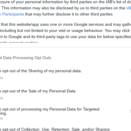
losure of your personal information by third parties on the IAB’s list of
; le risposte verranno condivise con tutto il
. This information may also be disclosed by us to third parties on the
IA
collettivo.
Participants
that may further disclose it to other third parties.
 that this website/app uses one or more Google services and may gath
including but not limited to your visit or usage behaviour. You may click 
 to Google and its third-party tags to use your data for below specifi
ogle consent section.
l Data Processing Opt Outs
o opt-out of the Sharing of my personal data.
In
o opt-out of the Sale of my Personal Data.
In
to opt-out of processing my Personal Data for Targeted
ing.
In
o opt-out of Collection, Use, Retention, Sale, and/or Sharing