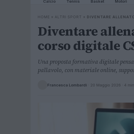
Calcio
Tennis
Basket
Motori
HOME
»
ALTRI SPORT
»
DIVENTARE ALLENATO
Diventare allena
corso digitale 
Una proposta formativa digitale pensat
pallavolo, con materiale online, suppor
Francesca Lombardi
·
20 Maggio 2026
· 4 mi