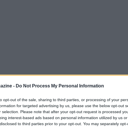
 per chi ambisce a diventare
allenatore
di
azine -
Do Not Process My Personal Information
completamente digitale. Il
corso allenatori
 autonoma
: gli iscritti ricevono il materiale
to opt-out of the sale, sharing to third parties, or processing of your per
formation for targeted advertising by us, please use the below opt-out s
ropri tempi, pur mantenendo la possibilità di
r selection. Please note that after your opt-out request is processed y
ento della ricezione dei documenti prende
eing interest-based ads based on personal information utilized by us or
timata in tre settimane, durante le quali è
disclosed to third parties prior to your opt-out. You may separately opt-