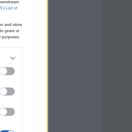
 downstream
B’s List of
er and store
to grant or
ed purposes