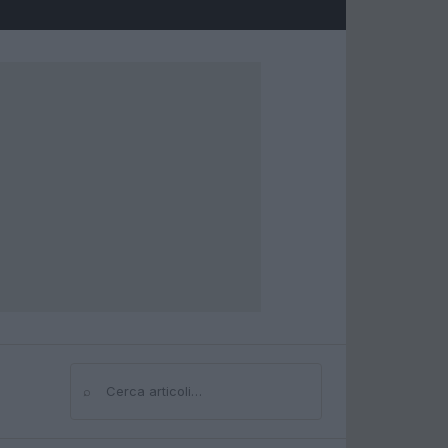
⌕
Cerca