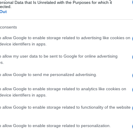
ersonal Data that Is Unrelated with the Purposes for which it
lected.
 corso
Out
ni che coprono aspetti tecnici, metodologici
consents
 figurano la storia e le finalità del
Centro
o allow Google to enable storage related to advertising like cookies on
ort
e oratorio, e la comunicazione con
evice identifiers in apps.
ista una lezione dedicata al regolamento
o allow my user data to be sent to Google for online advertising
dulo su
primo soccorso sportivo
. La parte
s.
ofondimenti sulla
metodologia teorica
to allow Google to send me personalized advertising.
stazione della seduta, la tecnica individuale e
 condizionali, nonché la tattica e le
o allow Google to enable storage related to analytics like cookies on
evice identifiers in apps.
o allow Google to enable storage related to functionality of the website
idattico via mail il
4 maggio 2026
, data da cui
o allow Google to enable storage related to personalization.