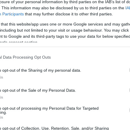
procedimenti.
losure of your personal information by third parties on the IAB’s list of
. This information may also be disclosed by us to third parties on the
IA
Participants
that may further disclose it to other third parties.
 that this website/app uses one or more Google services and may gath
including but not limited to your visit or usage behaviour. You may click 
 to Google and its third-party tags to use your data for below specifi
ogle consent section.
l Data Processing Opt Outs
o opt-out of the Sharing of my personal data.
In
o opt-out of the Sale of my Personal Data.
In
to opt-out of processing my Personal Data for Targeted
ing.
In
 e organizzata dei contenuti pubblicati, utile
o opt-out of Collection, Use, Retention, Sale, and/or Sharing