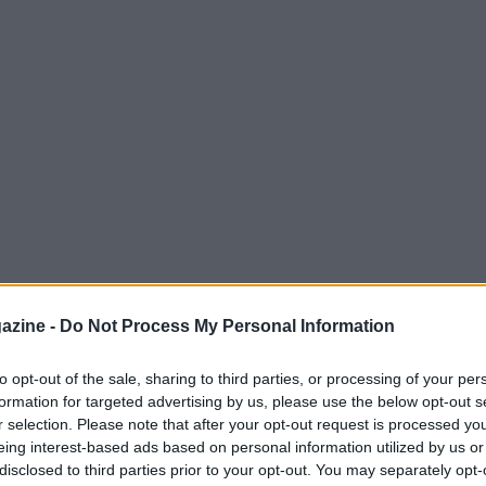
azine -
Do Not Process My Personal Information
 Federazione Italiana Pallavolo ha pubblicato
to opt-out of the sale, sharing to third parties, or processing of your per
 riguardano diversi campionati e
formation for targeted advertising by us, please use the below opt-out s
rticolo riassume i documenti resi disponibili
r selection. Please note that after your opt-out request is processed y
eing interest-based ads based on personal information utilized by us or
umeri dei comunicati, le date di
affissione
e i
disclosed to third parties prior to your opt-out. You may separately opt-