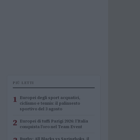
PIÙ LETTI
1
Europei degli sport acquatici,
ciclismo e tennis: il palinsesto
sportivo del 3 agosto
2
Europei di tuffi Parigi 2026: l’Italia
conquista l’oro nel Team Event
Rugby: All Blacks vs Springboks, il