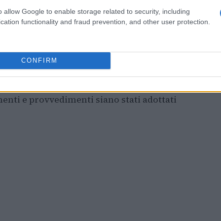
o allow Google to enable storage related to security, including
 e la pubblicazione
cation functionality and fraud prevention, and other user protection.
iunito a Bologna il 30-31 marzo 2026 sono
sione
24 maggio 2026. Si tratta di un elemento
CONFIRM
organizzative e modifiche regolamentari
 la pubblicazione del 24 maggio 2026
menti e provvedimenti siano stati adottati