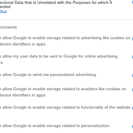
ersonal Data that Is Unrelated with the Purposes for which it
passionati che seguono il
campionato
e le
lected.
Out
ionale
. Troverete qui i riferimenti precisi —
breve spiegazione dei casi disciplinari e dei
consents
o allow Google to enable storage related to advertising like cookies on
evice identifiers in apps.
i pubblicati
o allow my user data to be sent to Google for online advertising
s.
io spiccano il
Comunicato Ufficiale n. 29
hile 2026/2026
, con
data di affissione
25
to allow Google to send me personalized advertising.
le n. 28
pubblicato il 20 maggio 2026 che
o allow Google to enable storage related to analytics like cookies on
 Femminile
,
Serie B1 Femminile
e
evice identifiers in apps.
 Maschile
. Parallelamente è stato pubblicato
o allow Google to enable storage related to functionality of the website
ampionato Serie A3 Maschile
con
affissione
ificano i file ufficiali e servono per
o allow Google to enable storage related to personalization.
hivio GSN.