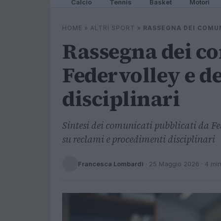
Calcio
Tennis
Basket
Motori
HOME
»
ALTRI SPORT
»
RASSEGNA DEI COMUN
Rassegna dei c
Federvolley e de
disciplinari
Sintesi dei comunicati pubblicati da Fed
su reclami e procedimenti disciplinari
Francesca Lombardi
·
25 Maggio 2026
· 4 mi