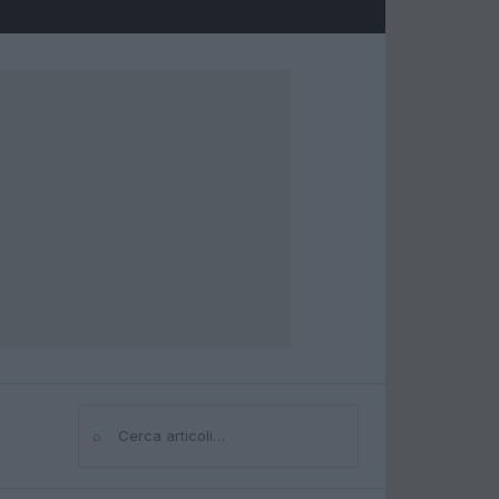
⌕
Cerca