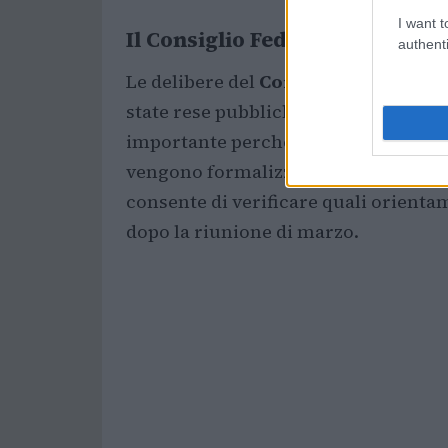
I want t
Il Consiglio Federale di marzo
authenti
Le delibere del
Consiglio Federale
r
state rese pubbliche con
data di affis
importante perché molte decisioni 
vengono formalizzate in quella sede:
consente di verificare quali orienta
dopo la riunione di marzo.