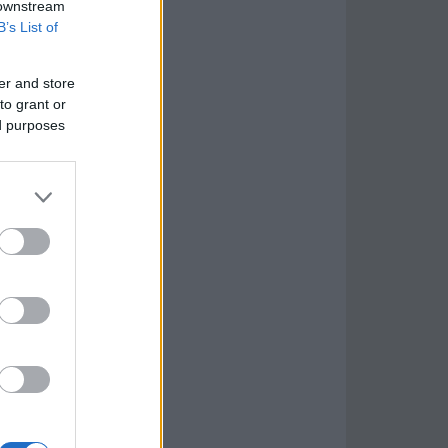
 downstream
B’s List of
er and store
to grant or
ed purposes