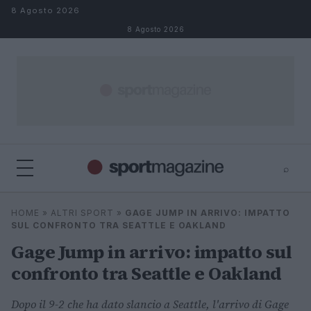
Salta al contenuto
8 Agosto 2026
8 Agosto 2026
⌕
⌕
×
HOME
»
ALTRI SPORT
»
GAGE JUMP IN ARRIVO: IMPATTO
Cerca
SUL CONFRONTO TRA SEATTLE E OAKLAND
Gage Jump in arrivo: impatto sul
confronto tra Seattle e Oakland
Dopo il 9-2 che ha dato slancio a Seattle, l'arrivo di Gage