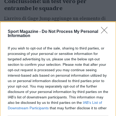
Conclusione: un test vero per
entrambe le squadre
L’arrivo di Gage Jump aggiunge un elemento di
incertezza a una serie già carica di implicazioni
Sport Magazine -
Do Not Process My Personal
di classifica: per Seattle è un banco di prova per
Information
risolvere i problemi contro i sinistri; per
Oakland è l’opportunità di vedere se un prospetto
If you wish to opt-out of the sale, sharing to third parties, or
può offrire una scossa immediata. In sintesi, la
processing of your personal or sensitive information for
targeted advertising by us, please use the below opt-out
collisione tra una squadra in rincorsa e un
section to confirm your selection. Please note that after your
giovane lanciatore alle prime armi promette
opt-out request is processed you may continue seeing
scenari interessanti, dove tattica, nervi e
interest-based ads based on personal information utilized by
us or personal information disclosed to third parties prior to
adattamento faranno la differenza.
your opt-out. You may separately opt-out of the further
disclosure of your personal information by third parties on the
IAB’s list of downstream participants. This information may
also be disclosed by us to third parties on the
IAB’s List of
AUTORE
Downstream Participants
that may further disclose it to other
Ilaria Mauri
third parties.