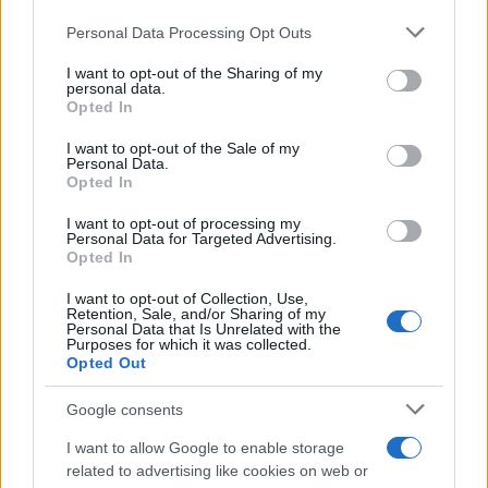
Ilaria Mauri, bolognese, decise di seguire il
Please note that this website/app uses one or more Google
giornalismo sportivo dopo una notte al
Personal Data Processing Opt Outs
services and may gather and store information including but
Dall'Ara durante una partita decisiva: oggi
not limited to your visit or usage behaviour. You may click to
I want to opt-out of the Sharing of my
coordina le pagine di competizioni e
personal data.
grant or deny consent to Google and its third-party tags to
commenti. In redazione predilige reportage
Opted In
use your data for below specified purposes in below Google
sul campo e conserva il biglietto di quella
consent section.
partita come prova della svolta.
I want to opt-out of the Sale of my
Personal Data.
Opted In
I want to opt-out of processing my
Personal Data for Targeted Advertising.
Opted In
I want to opt-out of Collection, Use,
Retention, Sale, and/or Sharing of my
Personal Data that Is Unrelated with the
Purposes for which it was collected.
Opted Out
Google consents
I want to allow Google to enable storage
related to advertising like cookies on web or