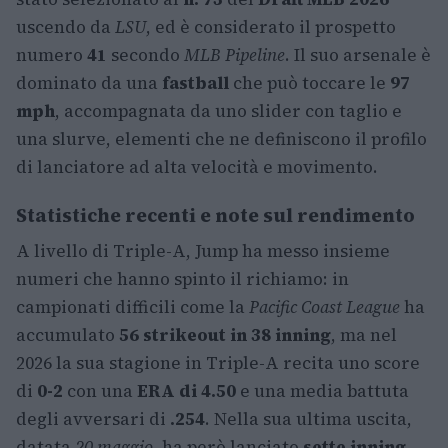
uscendo da
LSU
, ed è considerato il prospetto
numero
41
secondo
MLB Pipeline
. Il suo arsenale è
dominato da una
fastball
che può toccare le
97
mph
, accompagnata da uno slider con taglio e
una slurve, elementi che ne definiscono il profilo
di lanciatore ad alta velocità e movimento.
Statistiche recenti e note sul rendimento
A livello di Triple-A, Jump ha messo insieme
numeri che hanno spinto il richiamo: in
campionati difficili come la
Pacific Coast League
ha
accumulato
56 strikeout in 38 inning
, ma nel
2026 la sua stagione in Triple-A recita uno score
di
0-2
con una
ERA di 4.50
e una media battuta
degli avversari di
.254
. Nella sua ultima uscita,
datata
20 maggio
, ha però lanciato
sette inning