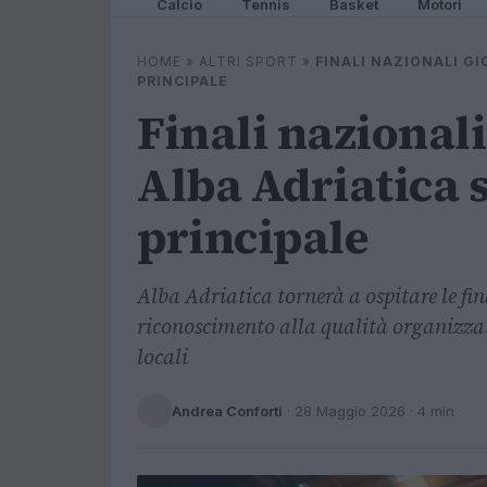
Calcio
Tennis
Basket
Motori
HOME
»
ALTRI SPORT
»
FINALI NAZIONALI GI
PRINCIPALE
Finali nazionali
Alba Adriatica 
principale
Alba Adriatica tornerà a ospitare le fi
riconoscimento alla qualità organizzat
locali
Andrea Conforti
·
28 Maggio 2026
· 4 min