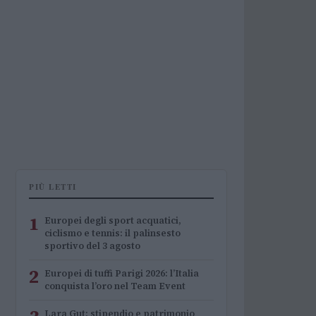
PIÙ LETTI
1
Europei degli sport acquatici,
ciclismo e tennis: il palinsesto
sportivo del 3 agosto
2
Europei di tuffi Parigi 2026: l’Italia
conquista l’oro nel Team Event
Lara Gut: stipendio e patrimonio