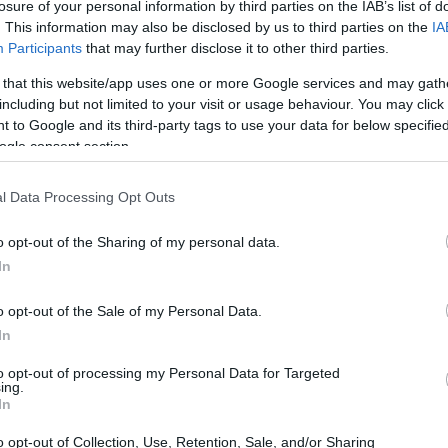
losure of your personal information by third parties on the IAB’s list of
ne dal
Comitato Regionale FIPAV Abruzzo
,
. This information may also be disclosed by us to third parties on the
IA
Participants
that may further disclose it to other third parties.
 gestire eventi sportivi di rilievo e offre una
e eccellenze organizzative e sportive locali.
 that this website/app uses one or more Google services and may gath
including but not limited to your visit or usage behaviour. You may click 
l 2027
, periodo scelto per sfruttare la
 to Google and its third-party tags to use your data for below specifi
zioni ottimali per le competizioni giovanili.
ogle consent section.
l Data Processing Opt Outs
o opt-out of the Sharing of my personal data.
In
o opt-out of the Sale of my Personal Data.
In
to opt-out of processing my Personal Data for Targeted
ing.
In
o opt-out of Collection, Use, Retention, Sale, and/or Sharing