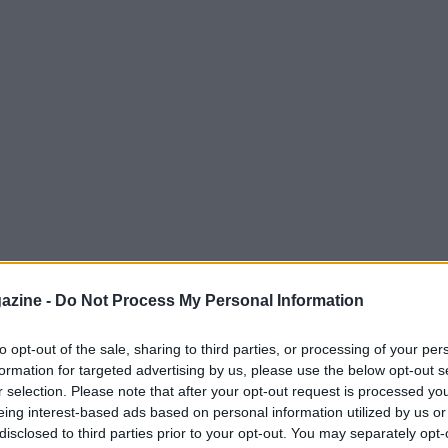
azine -
Do Not Process My Personal Information
to opt-out of the sale, sharing to third parties, or processing of your per
formation for targeted advertising by us, please use the below opt-out s
ca
e ad altre località della
Val Vibrata
r selection. Please note that after your opt-out request is processed y
ali Giovanili
di pallavolo per il 2027
eing interest-based ads based on personal information utilized by us or
disclosed to third parties prior to your opt-out. You may separately opt-
imento per l’intero movimento regionale.