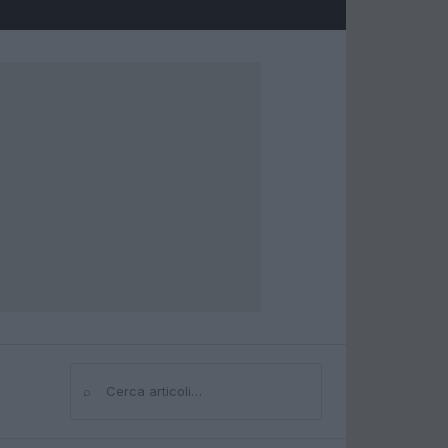
⌕
Cerca