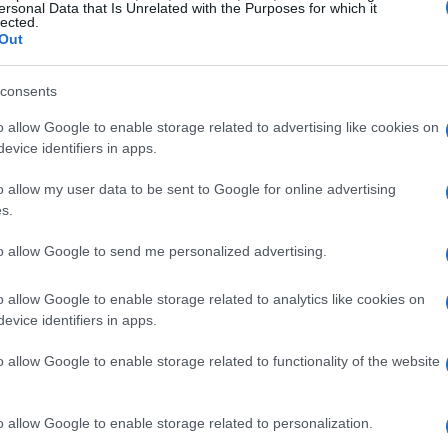
ersonal Data that Is Unrelated with the Purposes for which it
lected.
Out
consents
ngiunto tra il comitato regionale e il
o allow Google to enable storage related to advertising like cookies on
evice identifiers in apps.
rd Ovest
, oltre al coinvolgimento attivo delle
el territorio. Questa collaborazione è stata
o allow my user data to be sent to Google for online advertising
s.
tto credibile e sostenibile: dalla logistica
zzativo e di volontariato. L’iniziativa è
to allow Google to send me personalized advertising.
cita per tecnici, dirigenti e giovani atleti,
o allow Google to enable storage related to analytics like cookies on
zo nel panorama nazionale della pallavolo
evice identifiers in apps.
o allow Google to enable storage related to functionality of the website
ualità organizzativa
o allow Google to enable storage related to personalization.