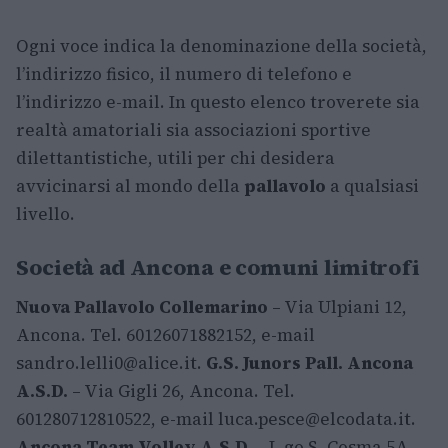
Ogni voce indica la denominazione della società,
l’indirizzo fisico, il numero di telefono e
l’indirizzo e-mail. In questo elenco troverete sia
realtà amatoriali sia associazioni sportive
dilettantistiche, utili per chi desidera
avvicinarsi al mondo della
pallavolo
a qualsiasi
livello.
Società ad Ancona e comuni limitrofi
Nuova Pallavolo Collemarino
– Via Ulpiani 12,
Ancona. Tel. 60126071882152, e-mail
sandro.lelli0@alice.it
.
G.S. Junors Pall. Ancona
A.S.D.
– Via Gigli 26, Ancona. Tel.
601280712810522, e-mail
luca.pesce@elcodata.it
.
Ancona Team Volley A.S.D.
– L.go S. Cosma 5A,