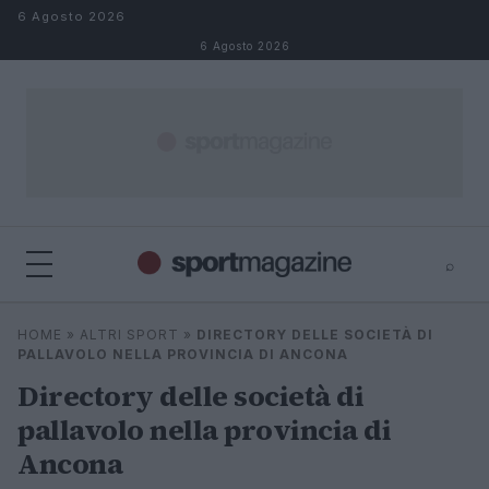
Salta al contenuto
6 Agosto 2026
6 Agosto 2026
⌕
⌕
×
HOME
»
ALTRI SPORT
»
DIRECTORY DELLE SOCIETÀ DI
Cerca
PALLAVOLO NELLA PROVINCIA DI ANCONA
Directory delle società di
pallavolo nella provincia di
Ancona