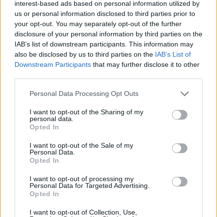
interest-based ads based on personal information utilized by
600300731704474, e-mail
us or personal information disclosed to third parties prior to
your opt-out. You may separately opt-out of the further
gianfranco.ambur112@tiscali.it
.
A.D. Pallavolo
disclosure of your personal information by third parties on the
Offagna
– Via Santo Stefano snc, Offagna. Tel.
IAB’s list of downstream participants. This information may
600203473003277, e-mail
also be disclosed by us to third parties on the
IAB’s List of
Downstream Participants
that may further disclose it to other
pallavolo.offagna@libero.it
.
third parties.
ASD Monserra Volley
– Via B. Martorello 10,
Please note that this website/app uses one or more Google
Personal Data Processing Opt Outs
Serra de’ Conti. Tel. 600300731899114, e-mail
services and may gather and store information including but
not limited to your visit or usage behaviour. You may click to
I want to opt-out of the Sharing of my
monserravolley@tiscali.it
.
ASD Paradise
personal data.
grant or deny consent to Google and its third-party tags to
Opted In
Monsano A.P.D.
– Via Emilia Romagna n.15,
use your data for below specified purposes in below Google
Monsano. Tel. 60030073160106, e-mail
consent section.
I want to opt-out of the Sale of my
Personal Data.
pallavoloparadise@gmail.com
.
Dinamis 2026
Opted In
ASD
– Via Leonardo da Vinci 2, Falconara
I want to opt-out of processing my
Marittima. Tel. 600153394621212, e-mail
Personal Data for Targeted Advertising.
Opted In
paolo.polidori1955@alice.it
.
I want to opt-out of Collection, Use,