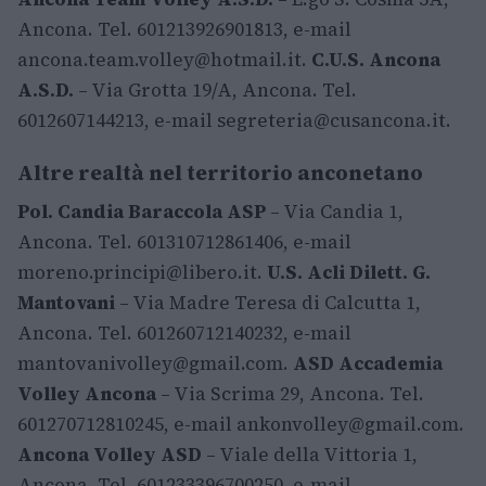
Ancona. Tel. 601213926901813, e-mail
ancona.team.volley@hotmail.it
.
C.U.S. Ancona
A.S.D.
– Via Grotta 19/A, Ancona. Tel.
6012607144213, e-mail
segreteria@cusancona.it
.
Altre realtà nel territorio anconetano
Pol. Candia Baraccola ASP
– Via Candia 1,
Ancona. Tel. 601310712861406, e-mail
moreno.principi@libero.it
.
U.S. Acli Dilett. G.
Mantovani
– Via Madre Teresa di Calcutta 1,
Ancona. Tel. 601260712140232, e-mail
mantovanivolley@gmail.com
.
ASD Accademia
Volley Ancona
– Via Scrima 29, Ancona. Tel.
601270712810245, e-mail
ankonvolley@gmail.com
.
Ancona Volley ASD
– Viale della Vittoria 1,
Ancona. Tel. 601233396700250, e-mail