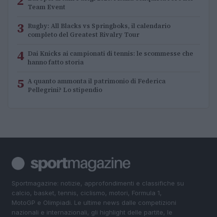
2
Team Event
3
Rugby: All Blacks vs Springboks, il calendario
completo del Greatest Rivalry Tour
4
Dai Knicks ai campionati di tennis: le scommesse che
hanno fatto storia
5
A quanto ammonta il patrimonio di Federica
Pellegrini? Lo stipendio
Sportmagazine: notizie, approfondimenti e classifiche su
calcio, basket, tennis, ciclismo, motori, Formula 1,
MotoGP e Olimpiadi. Le ultime news dalle competizioni
nazionali e internazionali, gli highlight delle partite, le