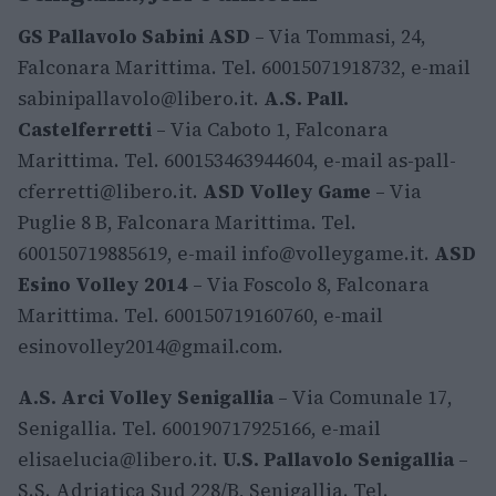
GS Pallavolo Sabini ASD
– Via Tommasi, 24,
Falconara Marittima. Tel. 60015071918732, e-mail
sabinipallavolo@libero.it
.
A.S. Pall.
Castelferretti
– Via Caboto 1, Falconara
Marittima. Tel. 600153463944604, e-mail
as-pall-
cferretti@libero.it
.
ASD Volley Game
– Via
Puglie 8 B, Falconara Marittima. Tel.
600150719885619, e-mail
info@volleygame.it
.
ASD
Esino Volley 2014
– Via Foscolo 8, Falconara
Marittima. Tel. 600150719160760, e-mail
esinovolley2014@gmail.com
.
A.S. Arci Volley Senigallia
– Via Comunale 17,
Senigallia. Tel. 600190717925166, e-mail
elisaelucia@libero.it
.
U.S. Pallavolo Senigallia
–
S.S. Adriatica Sud 228/B, Senigallia. Tel.