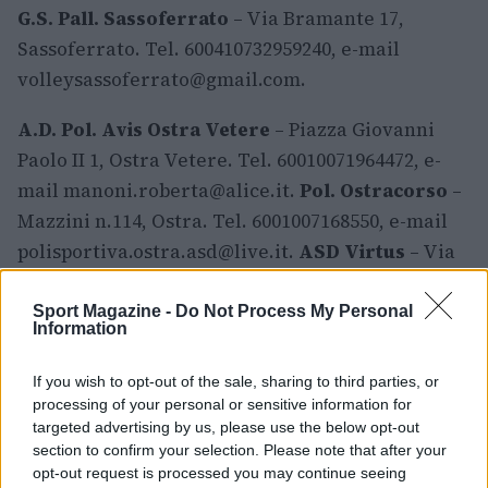
G.S. Pall. Sassoferrato
– Via Bramante 17,
Sassoferrato. Tel. 600410732959240, e-mail
volleysassoferrato@gmail.com
.
A.D. Pol. Avis Ostra Vetere
– Piazza Giovanni
Paolo II 1, Ostra Vetere. Tel. 60010071964472, e-
mail
manoni.roberta@alice.it
.
Pol. Ostracorso
–
Mazzini n.114, Ostra. Tel. 6001007168550, e-mail
polisportiva.ostra.asd@live.it
.
ASD Virtus
– Via
G. Spiontini 13, Cupramontana. Tel.
600340731780394, e-mail
Sport Magazine -
Do Not Process My Personal
Information
bracaccinigianfranco@yahoo.it
.
If you wish to opt-out of the sale, sharing to third parties, or
ASD Pallavolo Avis Corinaldo
– Via Nevola 47,
processing of your personal or sensitive information for
Corinaldo. Tel. 60013071679073, e-mail
targeted advertising by us, please use the below opt-out
section to confirm your selection. Please note that after your
giannitarsi@alice.it
.
A.S.D. Clementina Volley
opt-out request is processed you may continue seeing
2026
– Via Tobagi, Castelbellino. Tel.