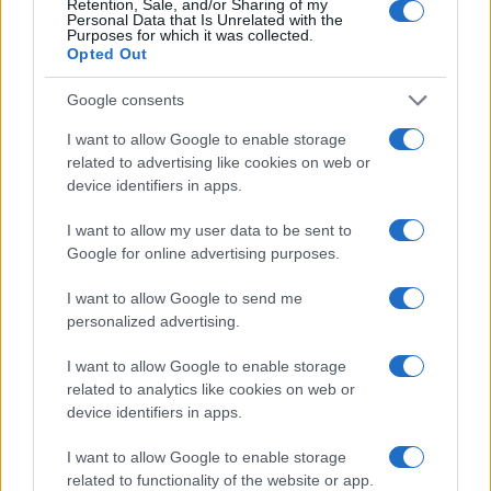
Per facilitare la ricerca: considerare il
municipio
Retention, Sale, and/or Sharing of my
Personal Data that Is Unrelated with the
o la
prossimità geografica
quando si contatta una
Purposes for which it was collected.
Opted Out
società; molte associazioni utilizzano palestre
comunali o impianti cittadini. Se desiderate
Google consents
informazioni aggiuntive su orari, fasce d’età o
I want to allow Google to enable storage
livelli agonistici, contattate direttamente le e-
related to advertising like cookies on web or
device identifiers in apps.
mail indicate.
I want to allow my user data to be sent to
Google for online advertising purposes.
AUTORE
I want to allow Google to send me
Ilaria Mauri
personalized advertising.
Ilaria Mauri, bolognese, decise di seguire il
giornalismo sportivo dopo una notte al
I want to allow Google to enable storage
Dall'Ara durante una partita decisiva: oggi
related to analytics like cookies on web or
coordina le pagine di competizioni e
device identifiers in apps.
commenti. In redazione predilige reportage
sul campo e conserva il biglietto di quella
I want to allow Google to enable storage
partita come prova della svolta.
related to functionality of the website or app.