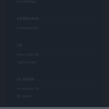
InvestirMag
GERMANIA
Investieren24
UK
News Hub UK
Lgbtq News
OLANDA
Investeren 24
NL Newz