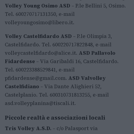
Volley Young Osimo ASD
– P.le Bellini 5, Osimo.
Tel. 600270717131350, e-mail
volleyoungosimo@libero.it
.
Volley Castelfidardo ASD
– P.le Olimpia 3,
Castelfidardo. Tel. 600220717822848, e-mail
volleycastelfidardo@alice.it
.
ASD Pallavolo
Fidardense
– Via Garibaldi 16, Castelfidardo.
Tel. 600223388529841, e-mail
pfidardense@gmail.com
.
ASD Valvolley
Castelfidiano
– Via Dante Alighieri 52,
Castelplanio. Tel. 600310731813255, e-mail
asd.volleyplanina@tiscali.it
.
Piccole realtà e associazioni locali
Tris Volley A.S.D.
– c/o Palasport via