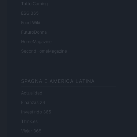
Tutto Gaming
ESG 365
Food Wiki
FuturoDonna
HomeMagazine
SecondHomeMagazine
SPAGNA E AMERICA LATINA
Actualidad
Finanzas 24
Investindo 365
Think.es
Viajar 365