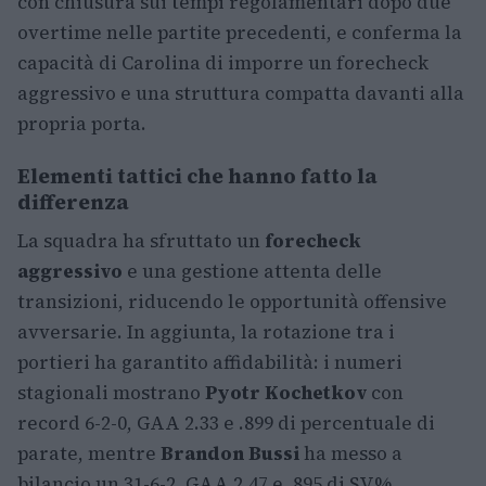
con chiusura sui tempi regolamentari dopo due
overtime nelle partite precedenti, e conferma la
capacità di Carolina di imporre un forecheck
aggressivo e una struttura compatta davanti alla
propria porta.
Elementi tattici che hanno fatto la
differenza
La squadra ha sfruttato un
forecheck
aggressivo
e una gestione attenta delle
transizioni, riducendo le opportunità offensive
avversarie. In aggiunta, la rotazione tra i
portieri ha garantito affidabilità: i numeri
stagionali mostrano
Pyotr Kochetkov
con
record 6-2-0, GAA 2.33 e .899 di percentuale di
parate, mentre
Brandon Bussi
ha messo a
bilancio un 31-6-2, GAA 2.47 e .895 di SV%.