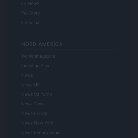
ES Newz
Pet Story
Encocina
NORD AMERICA
Womanmagazine
Investing Plus
Newz
Newz US
Newz California
Newz Texas
Newz Florida
Newz New York
Newz Pennsylvania