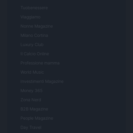
Tuobenessere
Viaggiamo
Nonne Magazine
Milano Cortina
Luxury Club
Il Calcio Online
Professione mamma
World Music
Investimenti Magazine
Money 365
Zona Nerd
B2B Magazine
People Magazine
Day Travel