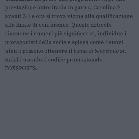
prestazione autoritaria in gara 4, Carolina è
avanti 3-1 e ora si trova vicina alla qualificazione
alla finale di conference. Questo articolo
riassume i numeri più significativi, individua i
protagonisti della serie e spiega come i nuovi
utenti possono ottenere il
bonus di benvenuto
su
Kalshi usando il codice promozionale
FOXSPORTS.