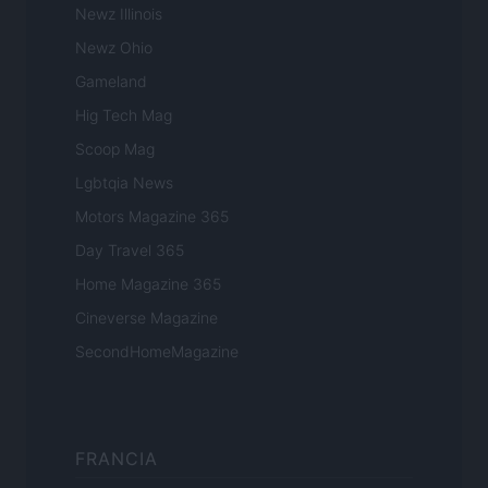
Newz Illinois
Newz Ohio
Gameland
Hig Tech Mag
Scoop Mag
Lgbtqia News
Motors Magazine 365
Day Travel 365
Home Magazine 365
Cineverse Magazine
SecondHomeMagazine
FRANCIA