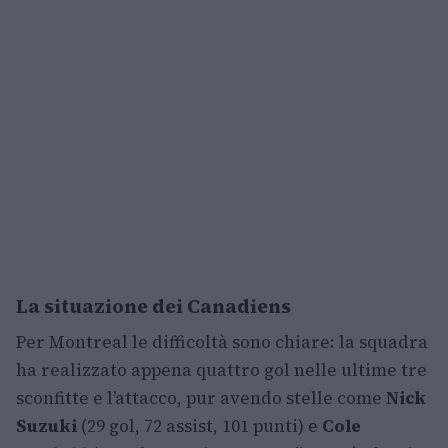
La situazione dei Canadiens
Per Montreal le difficoltà sono chiare: la squadra
ha realizzato appena quattro gol nelle ultime tre
sconfitte e l’attacco, pur avendo stelle come
Nick
Suzuki
(29 gol, 72 assist, 101 punti) e
Cole