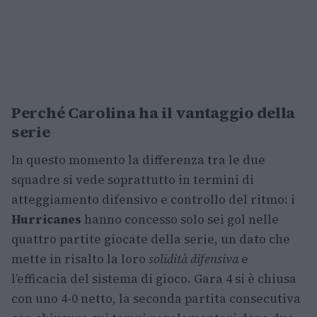
Perché Carolina ha il vantaggio della
serie
In questo momento la differenza tra le due
squadre si vede soprattutto in termini di
atteggiamento difensivo e controllo del ritmo: i
Hurricanes
hanno concesso solo sei gol nelle
quattro partite giocate della serie, un dato che
mette in risalto la loro
solidità difensiva
e
l’efficacia del sistema di gioco. Gara 4 si è chiusa
con uno 4-0 netto, la seconda partita consecutiva