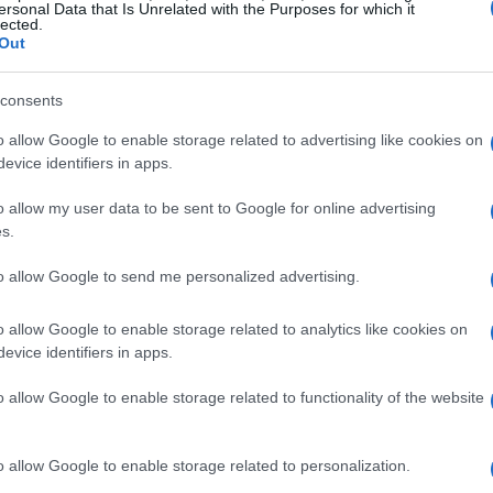
 altre corse di rilievo, come il
Grand Prix
ersonal Data that Is Unrelated with the Purposes for which it
lected.
ham
, che offrono spunti tattici e possibili
Out
ce i punti chiave della programmazione e i
consents
o allow Google to enable storage related to advertising like cookies on
evice identifiers in apps.
tattiche
o allow my user data to be sent to Google for online advertising
lta dopo una performance molto convincente
s.
 Aidan O’Brien ha mostrato qualità superiore,
to allow Google to send me personalized advertising.
to cruciale, ovvero la posizione in partenza.
 è ideale e impone a
Ryan Moore
una lettura
o allow Google to enable storage related to analytics like cookies on
evice identifiers in apps.
evitare di essere costretto a circumnavigare il
o allow Google to enable storage related to functionality of the website
o allow Google to enable storage related to personalization.