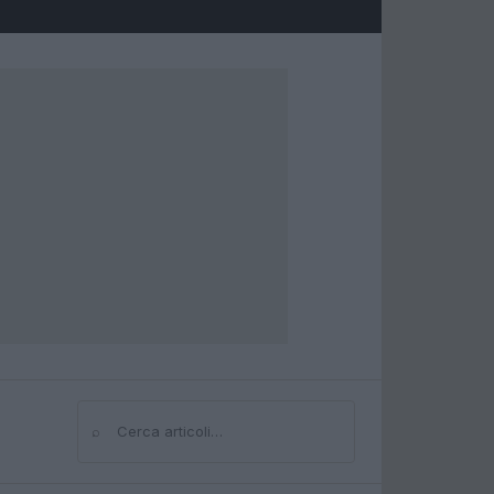
⌕
Cerca