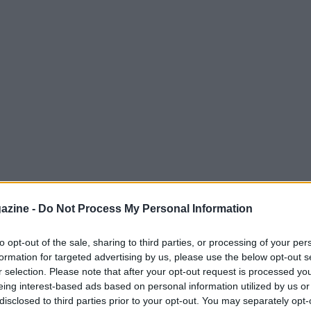
azine -
Do Not Process My Personal Information
to opt-out of the sale, sharing to third parties, or processing of your per
formation for targeted advertising by us, please use the below opt-out s
ll’attesa per il
Prix du Jockey Club
, la
r selection. Please note that after your opt-out request is processed y
 appassionati di galoppo. Al centro del
eing interest-based ads based on personal information utilized by us or
disclosed to third parties prior to your opt-out. You may separately opt-
duce da un convincente successo e chiamato a