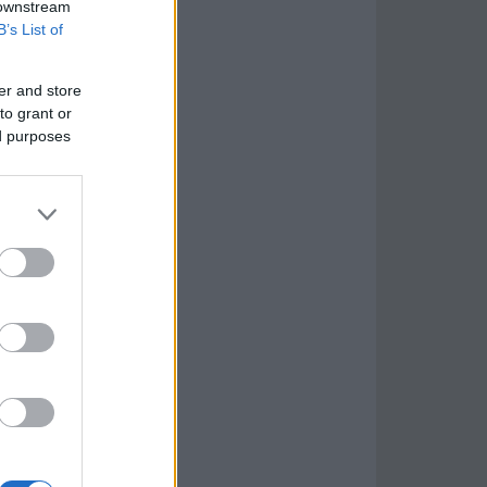
 downstream
B’s List of
er and store
to grant or
ed purposes