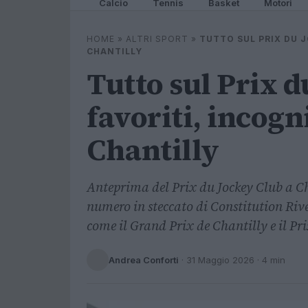
Calcio
Tennis
Basket
Motori
HOME
»
ALTRI SPORT
»
TUTTO SUL PRIX DU J
CHANTILLY
Tutto sul Prix d
favoriti, incogn
Chantilly
Anteprima del Prix du Jockey Club a Cha
numero in steccato di Constitution Rive
come il Grand Prix de Chantilly e il 
Andrea Conforti
·
31 Maggio 2026
· 4 min