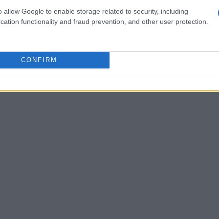
severa nel tratto conclusivo: la lunga salita
o allow Google to enable storage related to security, including
di sostenere lo sforzo sul rettilineo. Per
cation functionality and fraud prevention, and other user protection.
a e la gestione del ritmo diventano fattori
a larga deve trovare il giusto spazio oppure
serirsi senza sprecare energie.
CONFIRM