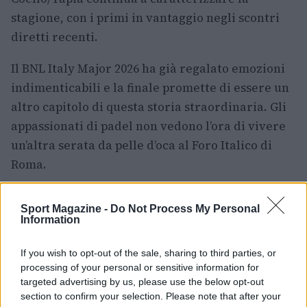
stagione, con i primi in vantaggio negli scontri
diretti recenti.
Il BNL Italy Major 2026 ha già regalato emozioni
indimenticabili e la finale promette di essere un
altro capitolo di questa storia straordinaria. Gli
appassionati di padel non vedono l’ora di vivere
un’altra serata da pelle d’oca al Foro Italico di
Roma.
Sport Magazine -
Do Not Process My Personal
Information
AUTORE
Francesca Lombardi
If you wish to opt-out of the sale, sharing to third parties, or
Francesca Lombardi, fiorentina, prese appunti
processing of your personal or sensitive information for
tecnici dal primo box di un circuito toscano e
targeted advertising by us, please use the below opt-out
da allora firma approfondimenti sui motori. In
section to confirm your selection. Please note that after your
redazione sostiene un approccio metodico