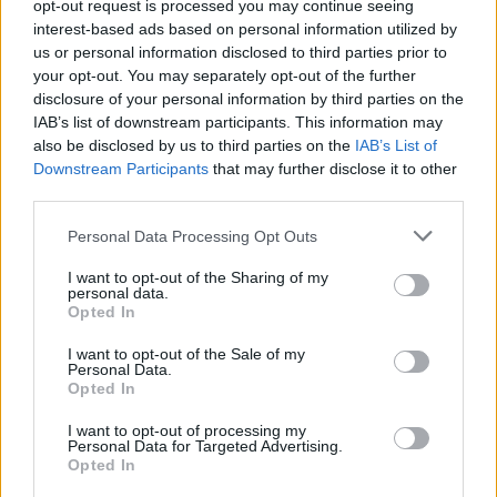
opt-out request is processed you may continue seeing
alle prove su pista, cura il format 'tecnica e
interest-based ads based on personal information utilized by
cronaca' e conserva i fogli di appunti del
us or personal information disclosed to third parties prior to
debutto tecnico in autodromo.
your opt-out. You may separately opt-out of the further
disclosure of your personal information by third parties on the
IAB’s list of downstream participants. This information may
also be disclosed by us to third parties on the
IAB’s List of
Downstream Participants
that may further disclose it to other
third parties.
Please note that this website/app uses one or more Google
Personal Data Processing Opt Outs
services and may gather and store information including but
not limited to your visit or usage behaviour. You may click to
I want to opt-out of the Sharing of my
personal data.
grant or deny consent to Google and its third-party tags to
Opted In
use your data for below specified purposes in below Google
consent section.
I want to opt-out of the Sale of my
Personal Data.
Opted In
I want to opt-out of processing my
Personal Data for Targeted Advertising.
Opted In