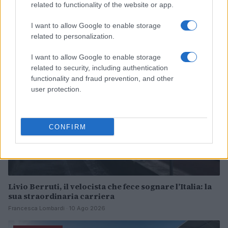
Rugby: Sudafrica batte Argentina in un incontro
related to functionality of the website or app.
serrato
Francesca Lombardi · 10 Ago 2026
I want to allow Google to enable storage
related to personalization.
ALTRI SPORT
I want to allow Google to enable storage
related to security, including authentication
functionality and fraud prevention, and other
user protection.
CONFIRM
Livio Berruti, il velocista che fece sognare l’Italia: la
sua straordinaria carriera
Francesca Lombardi · 10 Ago 2026