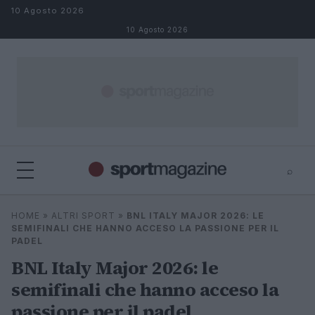
Salta al contenuto
10 Agosto 2026
10 Agosto 2026
⌕
⌕
×
HOME
»
ALTRI SPORT
»
BNL ITALY MAJOR 2026: LE
Cerca
SEMIFINALI CHE HANNO ACCESO LA PASSIONE PER IL
PADEL
BNL Italy Major 2026: le
semifinali che hanno acceso la
passione per il padel